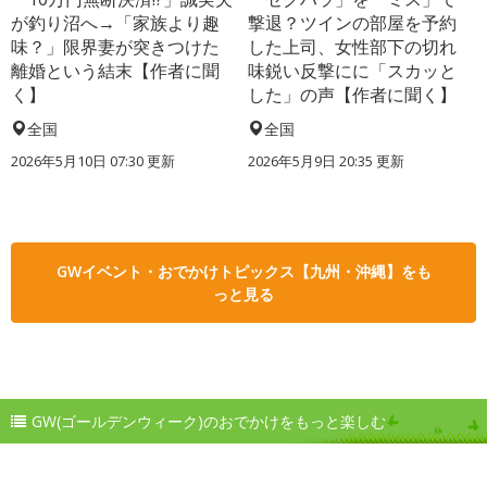
が釣り沼へ→「家族より趣
撃退？ツインの部屋を予約
味？」限界妻が突きつけた
した上司、女性部下の切れ
離婚という結末【作者に聞
味鋭い反撃にに「スカッと
く】
した」の声【作者に聞く】
全国
全国
2026年5月10日 07:30 更新
2026年5月9日 20:35 更新
GWイベント・おでかけトピックス【九州・沖縄】をも
っと見る
GW(ゴールデンウィーク)のおでかけをもっと楽しむ