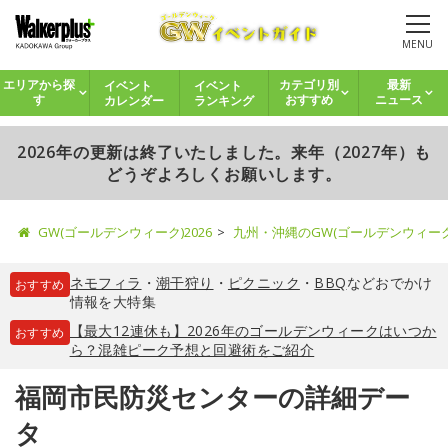
MENU
イベント
イベント
エリアから探
カテゴリ別
最新
カレンダー
ランキング
す
おすすめ
ニュース
2026年の更新は終了いたしました。来年（2027年）も
どうぞよろしくお願いします。
GW(ゴールデンウィーク)2026
九州・沖縄のGW(ゴールデンウィー
ネモフィラ
・
潮干狩り
・
ピクニック
・
BBQ
などおでかけ
おすすめ
情報を大特集
【最大12連休も】2026年のゴールデンウィークはいつか
おすすめ
ら？混雑ピーク予想と回避術をご紹介
福岡市民防災センターの詳細デー
タ