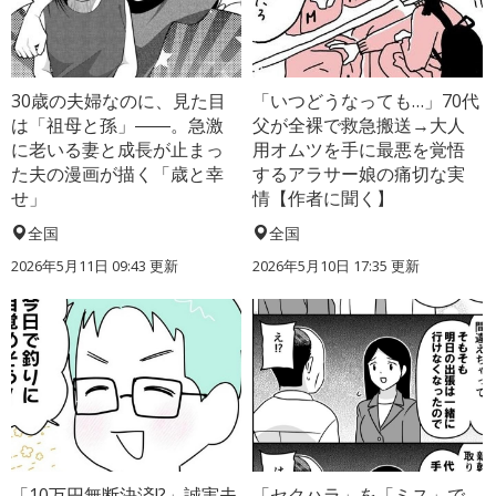
30歳の夫婦なのに、見た目
「いつどうなっても…」70代
は「祖母と孫」――。急激
父が全裸で救急搬送→大人
に老いる妻と成長が止まっ
用オムツを手に最悪を覚悟
た夫の漫画が描く「歳と幸
するアラサー娘の痛切な実
せ」
情【作者に聞く】
全国
全国
2026年5月11日 09:43 更新
2026年5月10日 17:35 更新
「10万円無断決済!?」誠実夫
「セクハラ」を「ミス」で