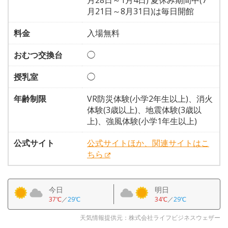
月28日～1月4日) 夏休み期間中(7
月21日～8月31日)は毎日開館
料金
入場無料
おむつ交換台
◯
授乳室
◯
年齢制限
VR防災体験(小学2年生以上)、消火
体験(3歳以上)、地震体験(3歳以
上)、強風体験(小学1年生以上)
公式サイト
公式サイトほか、関連サイトはこ
ちら
今日
明日
37℃
／
29℃
34℃
／
29℃
天気情報提供元：株式会社ライフビジネスウェザー