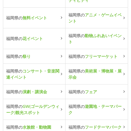
ティビティ
福岡県の
アニメ・ゲームイベ
福岡県の
無料イベント
ント
福岡県の
動物ふれあいイベン
福岡県の
花イベント
ト
福岡県の
祭り
福岡県の
フリーマーケット
福岡県の
コンサート・音楽関
福岡県の
美術展・博物展・展
連イベント
示会
福岡県の
演劇・講演会
福岡県の
フェア
福岡県の
GW(ゴールデンウィ
福岡県の
遊園地・テーマパー
ーク)観光スポット
ク
福岡県の
水族館・動物園
福岡県の
フードテーマパーク