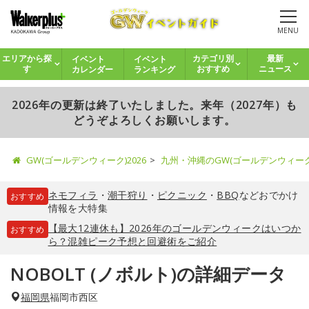
MENU
イベント
イベント
エリアから探
カテゴリ別
最新
カレンダー
ランキング
す
おすすめ
ニュース
2026年の更新は終了いたしました。来年（2027年）も
どうぞよろしくお願いします。
GW(ゴールデンウィーク)2026
九州・沖縄のGW(ゴールデンウィー
ネモフィラ
・
潮干狩り
・
ピクニック
・
BBQ
などおでかけ
おすすめ
情報を大特集
【最大12連休も】2026年のゴールデンウィークはいつか
おすすめ
ら？混雑ピーク予想と回避術をご紹介
NOBOLT (ノボルト)の詳細データ
福岡県
福岡市西区