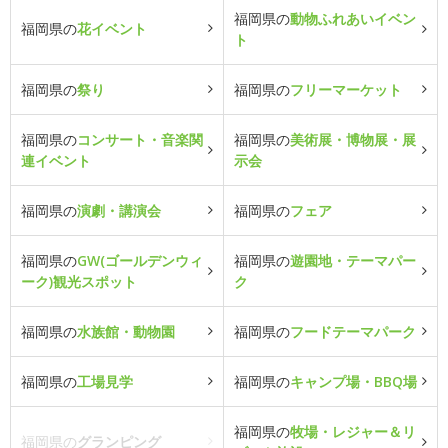
福岡県の
動物ふれあいイベン
福岡県の
花イベント
ト
福岡県の
祭り
福岡県の
フリーマーケット
福岡県の
コンサート・音楽関
福岡県の
美術展・博物展・展
連イベント
示会
福岡県の
演劇・講演会
福岡県の
フェア
福岡県の
GW(ゴールデンウィ
福岡県の
遊園地・テーマパー
ーク)観光スポット
ク
福岡県の
水族館・動物園
福岡県の
フードテーマパーク
福岡県の
工場見学
福岡県の
キャンプ場・BBQ場
福岡県の
牧場・レジャー＆リ
福岡県の
グランピング