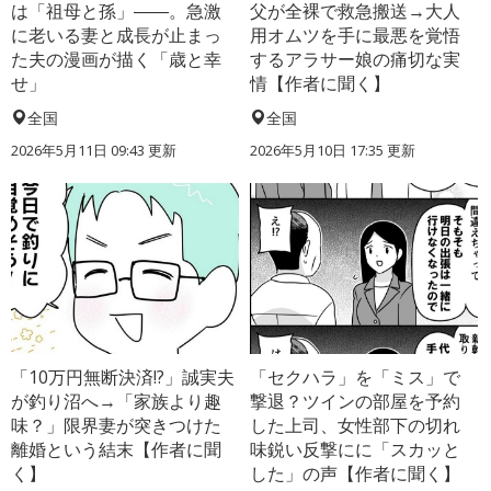
は「祖母と孫」――。急激
父が全裸で救急搬送→大人
に老いる妻と成長が止まっ
用オムツを手に最悪を覚悟
た夫の漫画が描く「歳と幸
するアラサー娘の痛切な実
せ」
情【作者に聞く】
全国
全国
2026年5月11日 09:43 更新
2026年5月10日 17:35 更新
「10万円無断決済!?」誠実夫
「セクハラ」を「ミス」で
が釣り沼へ→「家族より趣
撃退？ツインの部屋を予約
味？」限界妻が突きつけた
した上司、女性部下の切れ
離婚という結末【作者に聞
味鋭い反撃にに「スカッと
く】
した」の声【作者に聞く】