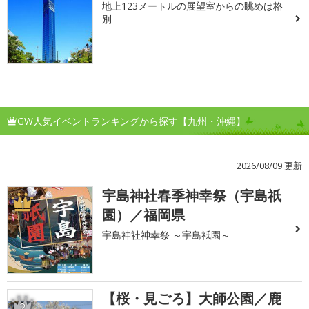
地上123メートルの展望室からの眺めは格
別
GW人気イベントランキングから探す【九州・沖縄】
2026/08/09 更新
宇島神社春季神幸祭（宇島祇
1
園）／福岡県
宇島神社神幸祭 ～宇島祇園～
【桜・見ごろ】大師公園／鹿
2