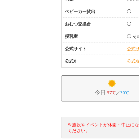
ベビーカー貸出
◯
おむつ交換台
◯
授乳室
◯ 
公式サイト
公式
公式X
公式
今日
37℃
／
30℃
※施設やイベントが休園・中止に
ください。