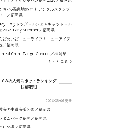
ウトドアデイジャパン福岡2026／福岡県
くおか6温泉地めぐり デジタルスタンプ
リー／福岡県
 My Dog ドッグマルシェ＋キャットマル
2026 Early Summer／福岡県
んどめいどニューライフ！ニューアイテ
展／福岡県
llarreal Crom Tango Concert／福岡県
もっと見る
GWの人気スポットランキング
【福岡県】
2026/08/06 更新
営海の中道海浜公園／福岡県
ンダムパーク福岡／福岡県
むしの湯／福岡県