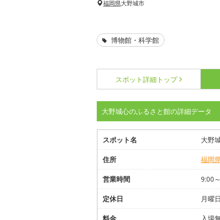
福岡県
大野城市
博物館・科学館
スポット詳細
トップ
大野城心のふるさと館の詳細データ
スポット名
大野
住所
福岡
営業時間
9:00～
定休日
月曜日
料金
入場