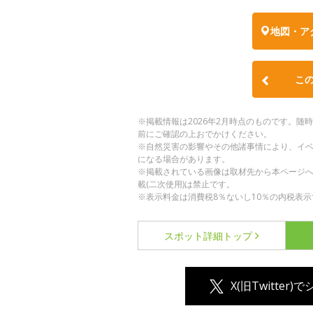
地図・ア
こ
※掲載情報は2026年2月時点のものです。
前にご確認の上おでかけください。
※自然災害の影響やその他諸事情により、イ
になる場合があります。
※掲載されている画像は取材先から本ページ
載(二次使用)は禁止です。
※表示料金は消費税8％ないし10％の内税表示
スポット詳細
トップ
X(旧Twitter)