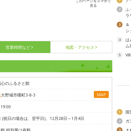
ア
1
このページをスマホで
見る
ふ
2
ラ
＆
3
シェ
は
4
ム
営業時間など
地図・アクセス
Vi
5
城心のふるさと館
MAP
県
大野城市曙町3-8-3
19:00
国
1
 (祝日の場合は、翌平日)、12月28日～1月4日
ガ
2
無料 特別展は有料
ま
3