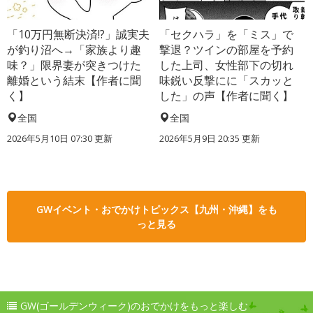
「10万円無断決済!?」誠実夫
「セクハラ」を「ミス」で
が釣り沼へ→「家族より趣
撃退？ツインの部屋を予約
味？」限界妻が突きつけた
した上司、女性部下の切れ
離婚という結末【作者に聞
味鋭い反撃にに「スカッと
く】
した」の声【作者に聞く】
全国
全国
2026年5月10日 07:30 更新
2026年5月9日 20:35 更新
GWイベント・おでかけトピックス【九州・沖縄】をも
っと見る
GW(ゴールデンウィーク)のおでかけをもっと楽しむ