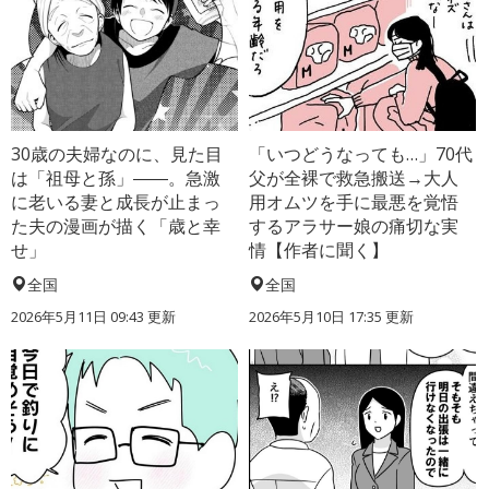
30歳の夫婦なのに、見た目
「いつどうなっても…」70代
は「祖母と孫」――。急激
父が全裸で救急搬送→大人
に老いる妻と成長が止まっ
用オムツを手に最悪を覚悟
た夫の漫画が描く「歳と幸
するアラサー娘の痛切な実
せ」
情【作者に聞く】
全国
全国
2026年5月11日 09:43 更新
2026年5月10日 17:35 更新