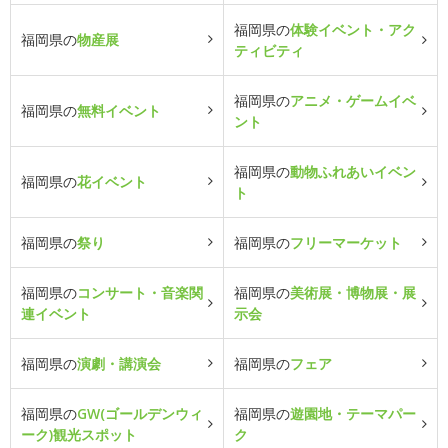
福岡県の
体験イベント・アク
福岡県の
物産展
ティビティ
福岡県の
アニメ・ゲームイベ
福岡県の
無料イベント
ント
福岡県の
動物ふれあいイベン
福岡県の
花イベント
ト
福岡県の
祭り
福岡県の
フリーマーケット
福岡県の
コンサート・音楽関
福岡県の
美術展・博物展・展
連イベント
示会
福岡県の
演劇・講演会
福岡県の
フェア
福岡県の
GW(ゴールデンウィ
福岡県の
遊園地・テーマパー
ーク)観光スポット
ク