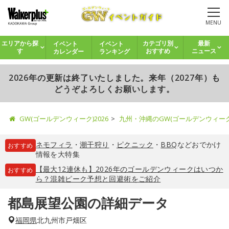
MENU
イベント
イベント
エリアから探
カテゴリ別
最新
カレンダー
ランキング
す
おすすめ
ニュース
2026年の更新は終了いたしました。来年（2027年）も
どうぞよろしくお願いします。
GW(ゴールデンウィーク)2026
九州・沖縄のGW(ゴールデンウィー
ネモフィラ
・
潮干狩り
・
ピクニック
・
BBQ
などおでかけ
おすすめ
情報を大特集
【最大12連休も】2026年のゴールデンウィークはいつか
おすすめ
ら？混雑ピーク予想と回避術をご紹介
都島展望公園の詳細データ
福岡県
北九州市戸畑区