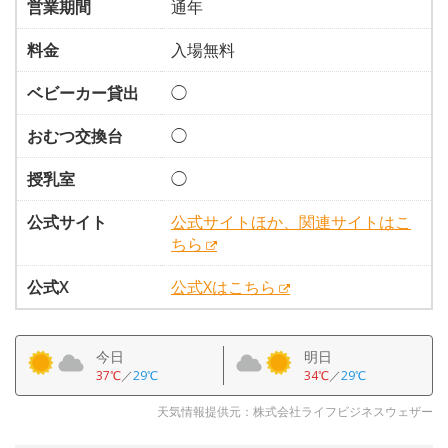
営業期間
通年
料金
入場無料
ベビーカー貸出
◯
おむつ交換台
◯
授乳室
◯
公式サイト
公式サイトほか、関連サイトはこ
ちら
公式X
公式Xはこちら
今日
明日
37℃
／
29℃
34℃
／
29℃
天気情報提供元：株式会社ライフビジネスウェザー