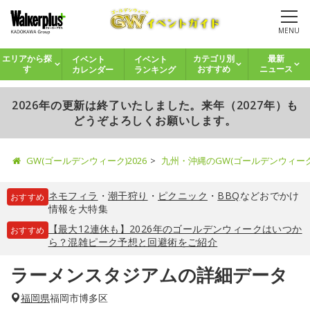
MENU
イベント
イベント
エリアから探
カテゴリ別
最新
カレンダー
ランキング
す
おすすめ
ニュース
2026年の更新は終了いたしました。来年（2027年）も
どうぞよろしくお願いします。
GW(ゴールデンウィーク)2026
九州・沖縄のGW(ゴールデンウィー
ネモフィラ
・
潮干狩り
・
ピクニック
・
BBQ
などおでかけ
おすすめ
情報を大特集
【最大12連休も】2026年のゴールデンウィークはいつか
おすすめ
ら？混雑ピーク予想と回避術をご紹介
ラーメンスタジアムの詳細データ
福岡県
福岡市博多区