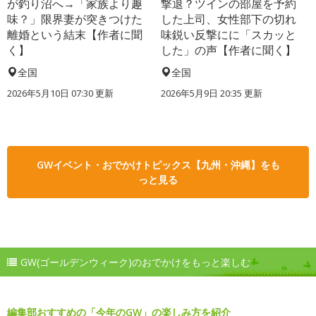
が釣り沼へ→「家族より趣
撃退？ツインの部屋を予約
味？」限界妻が突きつけた
した上司、女性部下の切れ
離婚という結末【作者に聞
味鋭い反撃にに「スカッと
く】
した」の声【作者に聞く】
全国
全国
2026年5月10日 07:30 更新
2026年5月9日 20:35 更新
GWイベント・おでかけトピックス【九州・沖縄】をも
っと見る
GW(ゴールデンウィーク)のおでかけをもっと楽しむ
編集部おすすめの「今年のGW」の楽しみ方を紹介