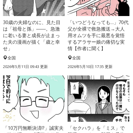
30歳の夫婦なのに、見た目
「いつどうなっても…」70代
は「祖母と孫」――。急激
父が全裸で救急搬送→大人
に老いる妻と成長が止まっ
用オムツを手に最悪を覚悟
た夫の漫画が描く「歳と幸
するアラサー娘の痛切な実
せ」
情【作者に聞く】
全国
全国
2026年5月11日 09:43 更新
2026年5月10日 17:35 更新
「10万円無断決済!?」誠実夫
「セクハラ」を「ミス」で