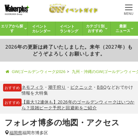
MENU
イベント
イベント
エリアから探
カテゴリ別
最新
カレンダー
ランキング
す
おすすめ
ニュース
2026年の更新は終了いたしました。来年（2027年）も
どうぞよろしくお願いします。
GW(ゴールデンウィーク)2026
九州・沖縄のGW(ゴールデンウィー
ネモフィラ
・
潮干狩り
・
ピクニック
・
BBQ
などおでかけ
おすすめ
情報を大特集
【最大12連休も】2026年のゴールデンウィークはいつか
おすすめ
ら？混雑ピーク予想と回避術をご紹介
フォレオ博多の地図・アクセス
福岡県
福岡市博多区