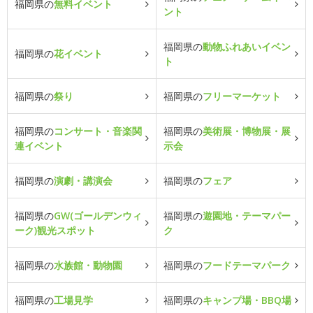
福岡県の
無料イベント
ント
福岡県の
動物ふれあいイベン
福岡県の
花イベント
ト
福岡県の
祭り
福岡県の
フリーマーケット
福岡県の
コンサート・音楽関
福岡県の
美術展・博物展・展
連イベント
示会
福岡県の
演劇・講演会
福岡県の
フェア
福岡県の
GW(ゴールデンウィ
福岡県の
遊園地・テーマパー
ーク)観光スポット
ク
福岡県の
水族館・動物園
福岡県の
フードテーマパーク
福岡県の
工場見学
福岡県の
キャンプ場・BBQ場