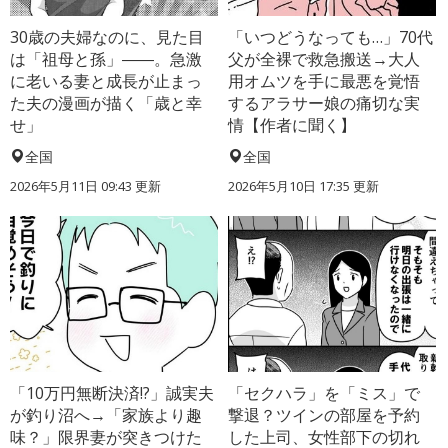
30歳の夫婦なのに、見た目
「いつどうなっても…」70代
は「祖母と孫」――。急激
父が全裸で救急搬送→大人
に老いる妻と成長が止まっ
用オムツを手に最悪を覚悟
た夫の漫画が描く「歳と幸
するアラサー娘の痛切な実
せ」
情【作者に聞く】
全国
全国
2026年5月11日 09:43 更新
2026年5月10日 17:35 更新
「10万円無断決済!?」誠実夫
「セクハラ」を「ミス」で
が釣り沼へ→「家族より趣
撃退？ツインの部屋を予約
味？」限界妻が突きつけた
した上司、女性部下の切れ