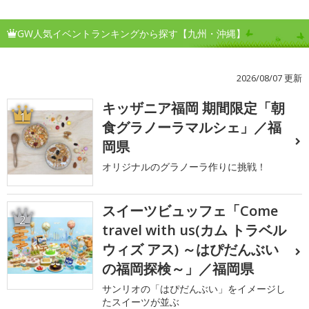
GW人気イベントランキングから探す【九州・沖縄】
2026/08/07 更新
キッザニア福岡 期間限定「朝
1
食グラノーラマルシェ」／福
岡県
オリジナルのグラノーラ作りに挑戦！
スイーツビュッフェ「Come
2
travel with us(カム トラベル
ウィズ アス) ～はぴだんぶい
の福岡探検～」／福岡県
サンリオの「はぴだんぶい」をイメージし
たスイーツが並ぶ