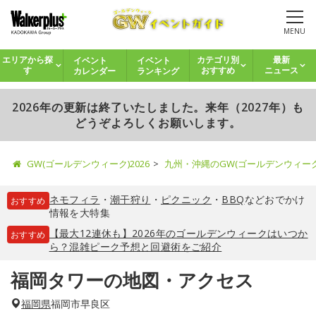
MENU
イベント
イベント
エリアから探
カテゴリ別
最新
カレンダー
ランキング
す
おすすめ
ニュース
2026年の更新は終了いたしました。来年（2027年）も
どうぞよろしくお願いします。
GW(ゴールデンウィーク)2026
九州・沖縄のGW(ゴールデンウィー
ネモフィラ
・
潮干狩り
・
ピクニック
・
BBQ
などおでかけ
おすすめ
情報を大特集
【最大12連休も】2026年のゴールデンウィークはいつか
おすすめ
ら？混雑ピーク予想と回避術をご紹介
福岡タワーの地図・アクセス
福岡県
福岡市早良区