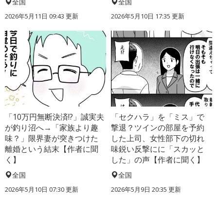
全国
全国
2026年5月11日 09:43 更新
2026年5月10日 17:35 更新
「10万円無断決済!?」誠実夫
「セクハラ」を「ミス」で
が釣り沼へ→「家族より趣
撃退？ツインの部屋を予約
味？」限界妻が突きつけた
した上司、女性部下の切れ
離婚という結末【作者に聞
味鋭い反撃にに「スカッと
く】
した」の声【作者に聞く】
全国
全国
2026年5月10日 07:30 更新
2026年5月9日 20:35 更新