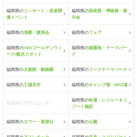
福岡県の
コンサート・音楽関
福岡県の
美術展・博物展・展
連イベント
示会
福岡県の
演劇・講演会
福岡県の
フェア
福岡県の
GW(ゴールデンウィ
福岡県の
遊園地・テーマパー
ーク)観光スポット
ク
福岡県の
水族館・動物園
福岡県の
フードテーマパーク
福岡県の
工場見学
福岡県の
キャンプ場・BBQ場
福岡県の
牧場・レジャー＆リ
福岡県の
グランピング
ゾート施設
福岡県の
タワー・展望台
福岡県の
公園
福岡県の
アスレチック
福岡県の
温泉・スパリゾート