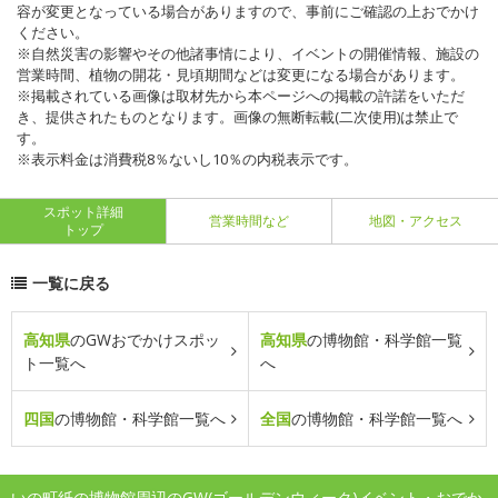
容が変更となっている場合がありますので、事前にご確認の上おでかけ
ください。
※自然災害の影響やその他諸事情により、イベントの開催情報、施設の
営業時間、植物の開花・見頃期間などは変更になる場合があります。
※掲載されている画像は取材先から本ページへの掲載の許諾をいただ
き、提供されたものとなります。画像の無断転載(二次使用)は禁止で
す。
※表示料金は消費税8％ないし10％の内税表示です。
スポット詳細
営業時間など
地図・アクセス
トップ
一覧に戻る
高知県
のGWおでかけスポッ
高知県
の博物館・科学館一覧
ト一覧へ
へ
四国
の博物館・科学館一覧へ
全国
の博物館・科学館一覧へ
いの町紙の博物館周辺のGW(ゴールデンウィーク)イベント・おでか