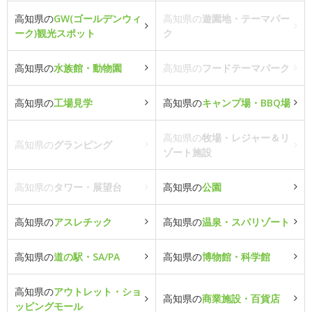
高知県の
GW(ゴールデンウィ
高知県の
遊園地・テーマパー
ーク)観光スポット
ク
高知県の
水族館・動物園
高知県の
フードテーマパーク
高知県の
工場見学
高知県の
キャンプ場・BBQ場
高知県の
牧場・レジャー＆リ
高知県の
グランピング
ゾート施設
高知県の
タワー・展望台
高知県の
公園
高知県の
アスレチック
高知県の
温泉・スパリゾート
高知県の
道の駅・SA/PA
高知県の
博物館・科学館
高知県の
アウトレット・ショ
高知県の
商業施設・百貨店
ッピングモール