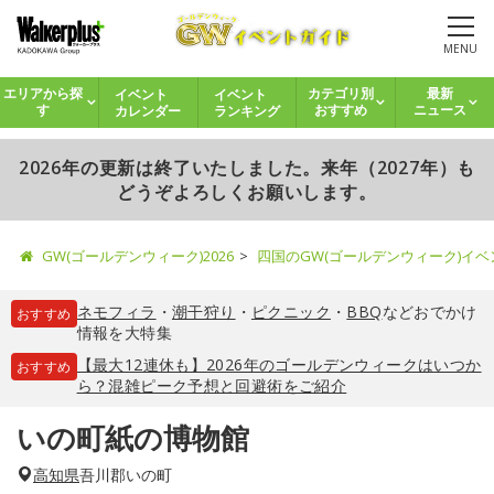
MENU
イベント
イベント
エリアから探
カテゴリ別
最新
カレンダー
ランキング
す
おすすめ
ニュース
2026年の更新は終了いたしました。来年（2027年）も
どうぞよろしくお願いします。
GW(ゴールデンウィーク)2026
四国のGW(ゴールデンウィーク)イ
ネモフィラ
・
潮干狩り
・
ピクニック
・
BBQ
などおでかけ
おすすめ
情報を大特集
【最大12連休も】2026年のゴールデンウィークはいつか
おすすめ
ら？混雑ピーク予想と回避術をご紹介
いの町紙の博物館
高知県
吾川郡いの町