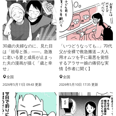
30歳の夫婦なのに、見た目
「いつどうなっても…」70代
は「祖母と孫」――。急激
父が全裸で救急搬送→大人
に老いる妻と成長が止まっ
用オムツを手に最悪を覚悟
た夫の漫画が描く「歳と幸
するアラサー娘の痛切な実
せ」
情【作者に聞く】
全国
全国
2026年5月11日 09:43 更新
2026年5月10日 17:35 更新