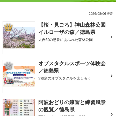
2026/08/06 更新
【桜・見ごろ】神山森林公園
1
イルローザの森／徳島県
大自然の息吹にあふれた森林公園
オブスタクルスポーツ体験会
2
／徳島県
9種類のオブスタクルを楽しもう
阿波おどりの練習と練習風景
3
の観覧／徳島県