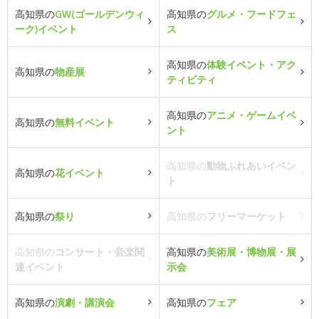
高知県の
GW(ゴールデンウィ
高知県の
グルメ・フードフェ
ーク)イベント
ス
高知県の
体験イベント・アク
高知県の
物産展
ティビティ
高知県の
アニメ・ゲームイベ
高知県の
無料イベント
ント
高知県の
動物ふれあいイベン
高知県の
花イベント
ト
高知県の
祭り
高知県の
フリーマーケット
高知県の
コンサート・音楽関
高知県の
美術展・博物展・展
連イベント
示会
高知県の
演劇・講演会
高知県の
フェア