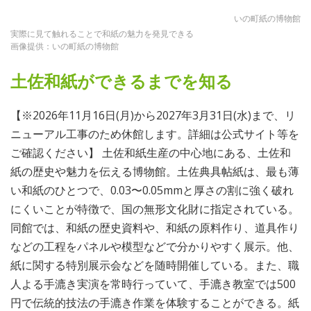
いの町紙の博物館
実際に見て触れることで和紙の魅力を発見できる
画像提供：いの町紙の博物館
土佐和紙ができるまでを知る
【※2026年11月16日(月)から2027年3月31日(水)まで、リ
ニューアル工事のため休館します。詳細は公式サイト等を
ご確認ください】 土佐和紙生産の中心地にある、土佐和
紙の歴史や魅力を伝える博物館。土佐典具帖紙は、最も薄
い和紙のひとつで、0.03〜0.05mmと厚さの割に強く破れ
にくいことが特徴で、国の無形文化財に指定されている。
同館では、和紙の歴史資料や、和紙の原料作り、道具作り
などの工程をパネルや模型などで分かりやすく展示。他、
紙に関する特別展示会などを随時開催している。また、職
人よる手漉き実演を常時行っていて、手漉き教室では500
円で伝統的技法の手漉き作業を体験することができる。紙