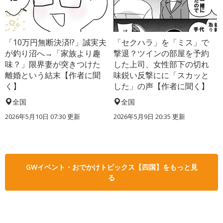
「10万円無断決済!?」誠実夫
「セクハラ」を「ミス」で
が釣り沼へ→「家族より趣
撃退？ツインの部屋を予約
味？」限界妻が突きつけた
した上司、女性部下の切れ
離婚という結末【作者に聞
味鋭い反撃にに「スカッと
く】
した」の声【作者に聞く】
全国
全国
2026年5月10日 07:30 更新
2026年5月9日 20:35 更新
GWイベント・おでかけトピックス【四国】をもっと見
る