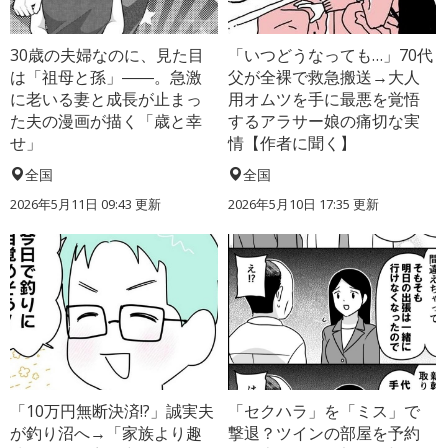
30歳の夫婦なのに、見た目
「いつどうなっても…」70代
は「祖母と孫」――。急激
父が全裸で救急搬送→大人
に老いる妻と成長が止まっ
用オムツを手に最悪を覚悟
た夫の漫画が描く「歳と幸
するアラサー娘の痛切な実
せ」
情【作者に聞く】
全国
全国
2026年5月11日 09:43 更新
2026年5月10日 17:35 更新
「10万円無断決済!?」誠実夫
「セクハラ」を「ミス」で
が釣り沼へ→「家族より趣
撃退？ツインの部屋を予約