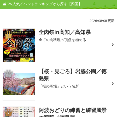
GW人気イベントランキングから探す【四国】
2026/08/08 更新
全肉祭in高知／高知県
1
全ての肉料理の頂点を極める！
【桜・見ごろ】岩脇公園／徳
2
島県
「桜の馬場」という名所
阿波おどりの練習と練習風景
3