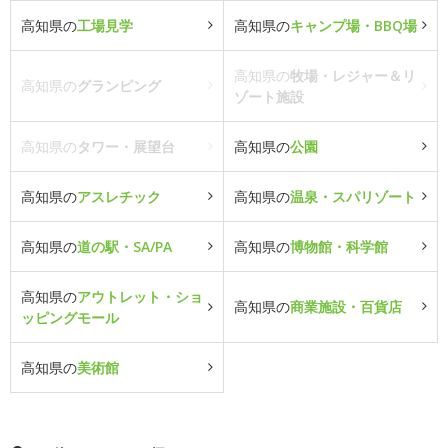
高知県の
工場見学
高知県の
キャンプ場・BBQ場
高知県の
牧場・レジャー＆リ
高知県の
グランピング
ゾート施設
高知県の
タワー・展望台
高知県の
公園
高知県の
アスレチック
高知県の
温泉・スパリゾート
高知県の
道の駅・SA/PA
高知県の
博物館・科学館
高知県の
アウトレット・ショ
高知県の
商業施設・百貨店
ッピングモール
高知県の
美術館