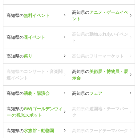
高知県の
アニメ・ゲームイベ
高知県の
無料イベント
ント
高知県の
動物ふれあいイベン
高知県の
花イベント
ト
高知県の
祭り
高知県の
フリーマーケット
高知県の
コンサート・音楽関
高知県の
美術展・博物展・展
連イベント
示会
高知県の
演劇・講演会
高知県の
フェア
高知県の
GW(ゴールデンウィ
高知県の
遊園地・テーマパー
ーク)観光スポット
ク
高知県の
水族館・動物園
高知県の
フードテーマパーク