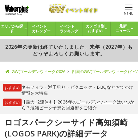
MENU
イベント
イベント
エリアから探
カテゴリ別
最新
カレンダー
ランキング
す
おすすめ
ニュース
2026年の更新は終了いたしました。来年（2027年）も
どうぞよろしくお願いします。
GW(ゴールデンウィーク)2026
四国のGW(ゴールデンウィーク)イ
ネモフィラ
・
潮干狩り
・
ピクニック
・
BBQ
などおでかけ
おすすめ
情報を大特集
【最大12連休も】2026年のゴールデンウィークはいつか
おすすめ
ら？混雑ピーク予想と回避術をご紹介
ロゴスパークシーサイド高知須崎
(LOGOS PARK)の詳細データ