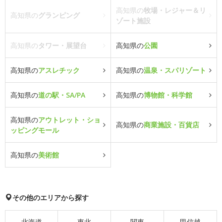
高知県の
牧場・レジャー＆リ
高知県の
グランピング
ゾート施設
高知県の
タワー・展望台
高知県の
公園
高知県の
アスレチック
高知県の
温泉・スパリゾート
高知県の
道の駅・SA/PA
高知県の
博物館・科学館
高知県の
アウトレット・ショ
高知県の
商業施設・百貨店
ッピングモール
高知県の
美術館
その他のエリアから探す
北海道
東北
関東
甲信越