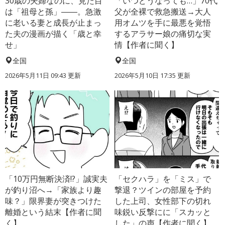
30歳の夫婦なのに、見た目
「いつどうなっても…」70代
は「祖母と孫」――。急激
父が全裸で救急搬送→大人
に老いる妻と成長が止まっ
用オムツを手に最悪を覚悟
た夫の漫画が描く「歳と幸
するアラサー娘の痛切な実
せ」
情【作者に聞く】
全国
全国
2026年5月11日 09:43 更新
2026年5月10日 17:35 更新
「10万円無断決済!?」誠実夫
「セクハラ」を「ミス」で
が釣り沼へ→「家族より趣
撃退？ツインの部屋を予約
味？」限界妻が突きつけた
した上司、女性部下の切れ
離婚という結末【作者に聞
味鋭い反撃にに「スカッと
く】
した」の声【作者に聞く】