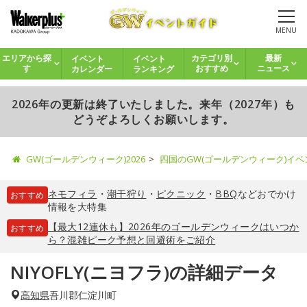
MENU
イベント
イベント
エリアから探
カテゴリ別
最新
カレンダー
ランキング
す
おすすめ
ニュース
2026年の更新は終了いたしました。来年（2027年）も
どうぞよろしくお願いします。
GW(ゴールデンウィーク)2026
四国のGW(ゴールデンウィーク)イ
ネモフィラ
・
潮干狩り
・
ピクニック
・
BBQ
などおでかけ
おすすめ
情報を大特集
【最大12連休も】2026年のゴールデンウィークはいつか
おすすめ
ら？混雑ピーク予想と回避術をご紹介
NIYOFLY(ニヨフラ)の詳細データ
高知県
吾川郡仁淀川町