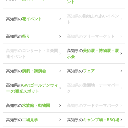
ント
高知県の
動物ふれあいイベン
高知県の
花イベント
ト
高知県の
祭り
高知県の
フリーマーケット
高知県の
コンサート・音楽関
高知県の
美術展・博物展・展
連イベント
示会
高知県の
演劇・講演会
高知県の
フェア
高知県の
GW(ゴールデンウィ
高知県の
遊園地・テーマパー
ーク)観光スポット
ク
高知県の
水族館・動物園
高知県の
フードテーマパーク
高知県の
工場見学
高知県の
キャンプ場・BBQ場