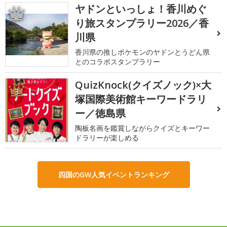
ヤドンといっしょ！香川めぐ
2
り旅スタンプラリー2026／香
川県
香川県の推しポケモンのヤドンとうどん県
とのコラボスタンプラリー
QuizKnock(クイズノック)×大
3
塚国際美術館キーワードラリ
ー／徳島県
陶板名画を鑑賞しながらクイズとキーワー
ドラリーが楽しめる
四国のGW人気イベントランキング