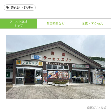
道の駅・SA/PA
スポット詳細
営業時間など
地図・アクセス
トップ
南国SA(上り線)