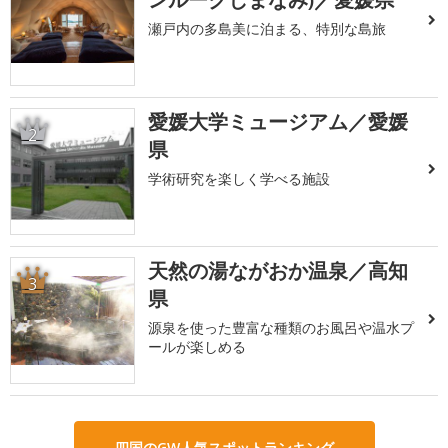
瀬戸内の多島美に泊まる、特別な島旅
愛媛大学ミュージアム／愛媛
2
県
学術研究を楽しく学べる施設
天然の湯ながおか温泉／高知
3
県
源泉を使った豊富な種類のお風呂や温水プ
ールが楽しめる
四国のGW人気スポットランキング