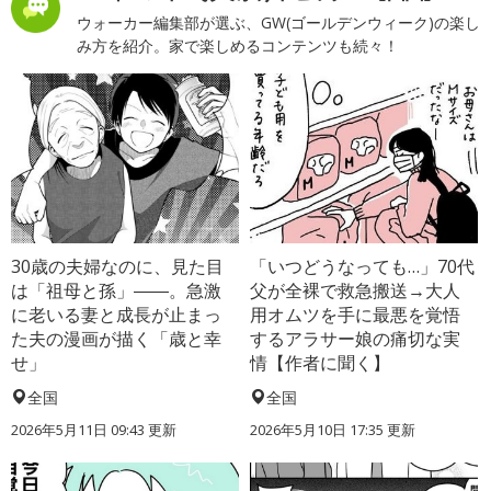
ウォーカー編集部が選ぶ、GW(ゴールデンウィーク)の楽し
み方を紹介。家で楽しめるコンテンツも続々！
30歳の夫婦なのに、見た目
「いつどうなっても…」70代
は「祖母と孫」――。急激
父が全裸で救急搬送→大人
に老いる妻と成長が止まっ
用オムツを手に最悪を覚悟
た夫の漫画が描く「歳と幸
するアラサー娘の痛切な実
せ」
情【作者に聞く】
全国
全国
2026年5月11日 09:43 更新
2026年5月10日 17:35 更新