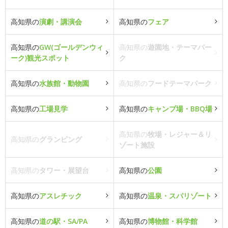
高知県の
演劇・講演会
高知県の
フェア
高知県の
GW(ゴールデンウィ
高知県の
遊園地・テーマパー
ーク)観光スポット
ク
高知県の
水族館・動物園
高知県の
フードテーマパーク
高知県の
工場見学
高知県の
キャンプ場・BBQ場
高知県の
牧場・レジャー＆リ
高知県の
グランピング
ゾート施設
高知県の
タワー・展望台
高知県の
公園
高知県の
アスレチック
高知県の
温泉・スパリゾート
高知県の
道の駅・SA/PA
高知県の
博物館・科学館