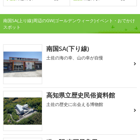
南国SA(上り線)周辺のGW(ゴールデンウィーク)イベント・おでかけ
スポット
南国SA(下り線)
土佐の海の幸、山の幸が自慢
高知県立歴史民俗資料館
土佐の歴史に出会える博物館