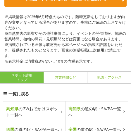
※掲載情報は2025年6月時点のものです。随時更新をしておりますが内
容が変更となっている場合がありますので、事前にご確認の上おでかけ
ください。
※自然災害の影響やその他諸事情により、イベントの開催情報、施設の
営業時間、植物の開花・見頃期間などは変更になる場合があります。
※掲載されている画像は取材先から本ページへの掲載の許諾をいただ
き、提供されたものとなります。画像の無断転載(二次使用)は禁止で
す。
※表示料金は消費税8％ないし10％の内税表示です。
スポット詳細
営業時間など
地図・アクセス
トップ
一覧に戻る
高知県
のGWおでかけスポッ
高知県
の道の駅・SA/PA一覧
ト一覧へ
へ
四国
の道の駅・SA/PA一覧へ
全国
の道の駅・SA/PA一覧へ