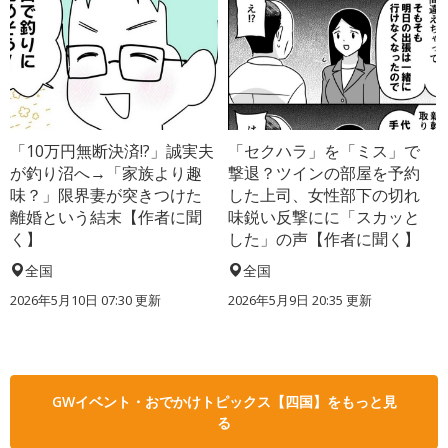
「10万円無断決済!?」誠実夫
「セクハラ」を「ミス」で
が釣り沼へ→「家族より趣
撃退？ツインの部屋を予約
味？」限界妻が突きつけた
した上司、女性部下の切れ
離婚という結末【作者に聞
味鋭い反撃にに「スカッと
く】
した」の声【作者に聞く】
全国
全国
2026年5月10日 07:30 更新
2026年5月9日 20:35 更新
GWイベント・おでかけトピックス【四国】をもっと見
る