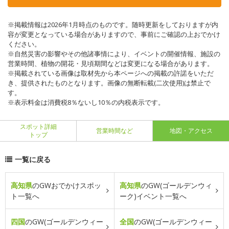
※掲載情報は2026年1月時点のものです。随時更新をしておりますが内
容が変更となっている場合がありますので、事前にご確認の上おでかけ
ください。
※自然災害の影響やその他諸事情により、イベントの開催情報、施設の
営業時間、植物の開花・見頃期間などは変更になる場合があります。
※掲載されている画像は取材先から本ページへの掲載の許諾をいただ
き、提供されたものとなります。画像の無断転載(二次使用)は禁止で
す。
※表示料金は消費税8％ないし10％の内税表示です。
スポット詳細
営業時間など
地図・アクセス
トップ
一覧に戻る
高知県
のGWおでかけスポッ
高知県
のGW(ゴールデンウィ
ト一覧へ
ーク)イベント一覧へ
四国
のGW(ゴールデンウィー
全国
のGW(ゴールデンウィー