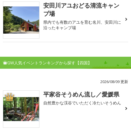
安田川アユおどる清流キャン
プ場
県内でも有数のアユを育む名川、安田川に
沿ったキャンプ場
GW人気イベントランキングから探す【四国】
2026/08/09 更新
平家谷そうめん流し／愛媛県
1
自然豊かな渓谷でいただく冷たいそうめん