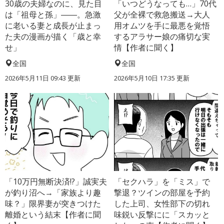
30歳の夫婦なのに、見た目
「いつどうなっても…」70代
は「祖母と孫」――。急激
父が全裸で救急搬送→大人
に老いる妻と成長が止まっ
用オムツを手に最悪を覚悟
た夫の漫画が描く「歳と幸
するアラサー娘の痛切な実
せ」
情【作者に聞く】
全国
全国
2026年5月11日 09:43 更新
2026年5月10日 17:35 更新
「10万円無断決済!?」誠実夫
「セクハラ」を「ミス」で
が釣り沼へ→「家族より趣
撃退？ツインの部屋を予約
味？」限界妻が突きつけた
した上司、女性部下の切れ
離婚という結末【作者に聞
味鋭い反撃にに「スカッと