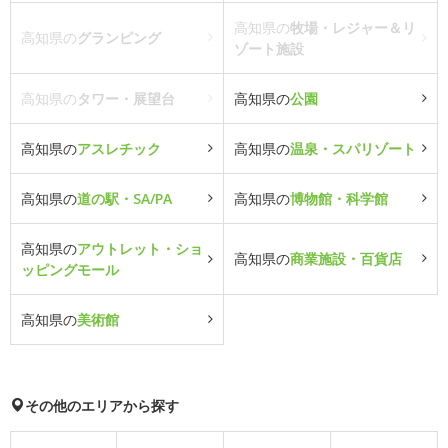
高知県の
牧場・レジャー＆リ
高知県の
グランピング
ゾート施設
高知県の
タワー・展望台
高知県の
公園
高知県の
アスレチック
高知県の
温泉・スパリゾート
高知県の
道の駅・SA/PA
高知県の
博物館・科学館
高知県の
アウトレット・ショ
高知県の
商業施設・百貨店
ッピングモール
高知県の
美術館
その他のエリアから探す