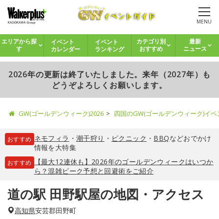
MENU
イベント
イベント
エリアから探
カテゴリ別
最新
カレンダー
ランキング
す
おすすめ
ニュース
2026年の更新は終了いたしました。来年（2027年）も
どうぞよろしくお願いします。
GW(ゴールデンウィーク)2026
四国のGW(ゴールデンウィーク)イ
ネモフィラ
・
潮干狩り
・
ピクニック
・
BBQ
などおでかけ
おすすめ
情報を大特集
【最大12連休も】2026年のゴールデンウィークはいつか
おすすめ
ら？混雑ピーク予想と回避術をご紹介
道の駅 田野駅屋の地図・アクセス
高知県
安芸郡田野町