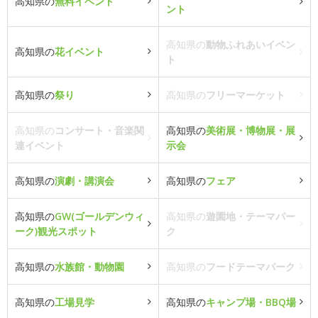
高知県の
無料イベント
ント
高知県の
動物ふれあいイベン
高知県の
花イベント
ト
高知県の
祭り
高知県の
フリーマーケット
高知県の
コンサート・音楽関
高知県の
美術展・博物展・展
連イベント
示会
高知県の
演劇・講演会
高知県の
フェア
高知県の
GW(ゴールデンウィ
高知県の
遊園地・テーマパー
ーク)観光スポット
ク
高知県の
水族館・動物園
高知県の
フードテーマパーク
高知県の
工場見学
高知県の
キャンプ場・BBQ場