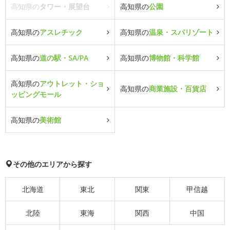
高知県の
タワー・展望台
高知県の
公園
高知県の
アスレチック
高知県の
温泉・スパリゾート
高知県の
道の駅・SA/PA
高知県の
博物館・科学館
高知県の
アウトレット・ショ
高知県の
商業施設・百貨店
ッピングモール
高知県の
美術館
その他のエリアから探す
北海道
東北
関東
甲信越
北陸
東海
関西
中国