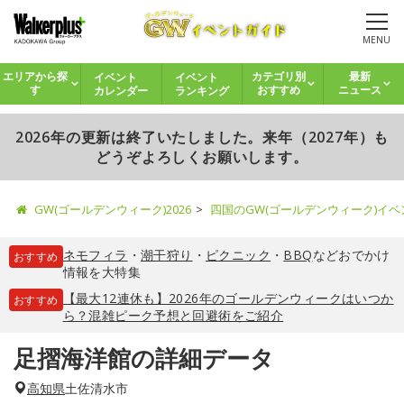
MENU
イベント
イベント
エリアから探
カテゴリ別
最新
カレンダー
ランキング
す
おすすめ
ニュース
2026年の更新は終了いたしました。来年（2027年）も
どうぞよろしくお願いします。
GW(ゴールデンウィーク)2026
四国のGW(ゴールデンウィーク)イ
ネモフィラ
・
潮干狩り
・
ピクニック
・
BBQ
などおでかけ
おすすめ
情報を大特集
【最大12連休も】2026年のゴールデンウィークはいつか
おすすめ
ら？混雑ピーク予想と回避術をご紹介
足摺海洋館の詳細データ
高知県
土佐清水市