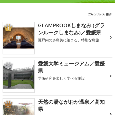
2026/08/06 更新
GLAMPROOKしまなみ (グラ
1
ンルークしまなみ)／愛媛県
瀬戸内の多島美に泊まる、特別な島旅
愛媛大学ミュージアム／愛媛
2
県
学術研究を楽しく学べる施設
天然の湯ながおか温泉／高知
3
県