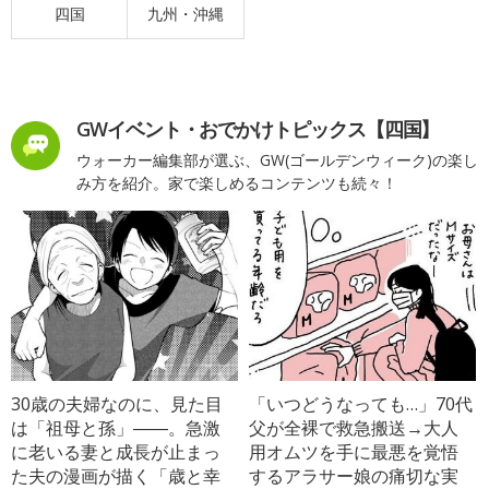
四国
九州・沖縄
GWイベント・おでかけトピックス【四国】
ウォーカー編集部が選ぶ、GW(ゴールデンウィーク)の楽し
み方を紹介。家で楽しめるコンテンツも続々！
30歳の夫婦なのに、見た目
「いつどうなっても…」70代
は「祖母と孫」――。急激
父が全裸で救急搬送→大人
に老いる妻と成長が止まっ
用オムツを手に最悪を覚悟
た夫の漫画が描く「歳と幸
するアラサー娘の痛切な実