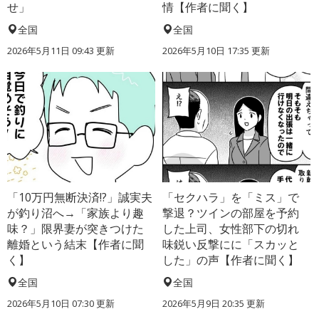
せ」
情【作者に聞く】
全国
全国
2026年5月11日 09:43 更新
2026年5月10日 17:35 更新
「10万円無断決済!?」誠実夫
「セクハラ」を「ミス」で
が釣り沼へ→「家族より趣
撃退？ツインの部屋を予約
味？」限界妻が突きつけた
した上司、女性部下の切れ
離婚という結末【作者に聞
味鋭い反撃にに「スカッと
く】
した」の声【作者に聞く】
全国
全国
2026年5月10日 07:30 更新
2026年5月9日 20:35 更新