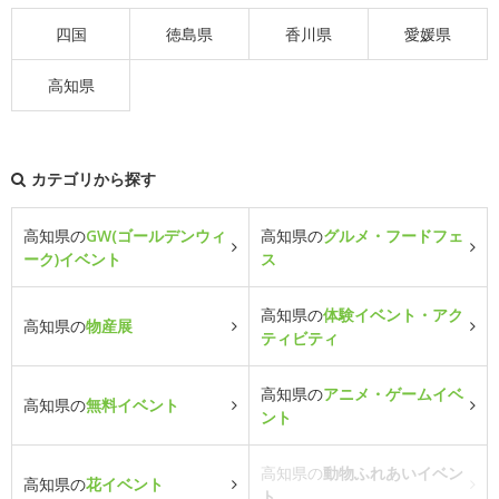
四国
徳島県
香川県
愛媛県
高知県
カテゴリから探す
高知県の
GW(ゴールデンウィ
高知県の
グルメ・フードフェ
ーク)イベント
ス
高知県の
体験イベント・アク
高知県の
物産展
ティビティ
高知県の
アニメ・ゲームイベ
高知県の
無料イベント
ント
高知県の
動物ふれあいイベン
高知県の
花イベント
ト