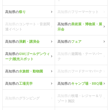
高知県の
祭り
高知県の
フリーマーケット
高知県の
コンサート・音楽関
高知県の
美術展・博物展・展
連イベント
示会
高知県の
演劇・講演会
高知県の
フェア
高知県の
GW(ゴールデンウィ
高知県の
遊園地・テーマパー
ーク)観光スポット
ク
高知県の
水族館・動物園
高知県の
フードテーマパーク
高知県の
工場見学
高知県の
キャンプ場・BBQ場
高知県の
牧場・レジャー＆リ
高知県の
グランピング
ゾート施設