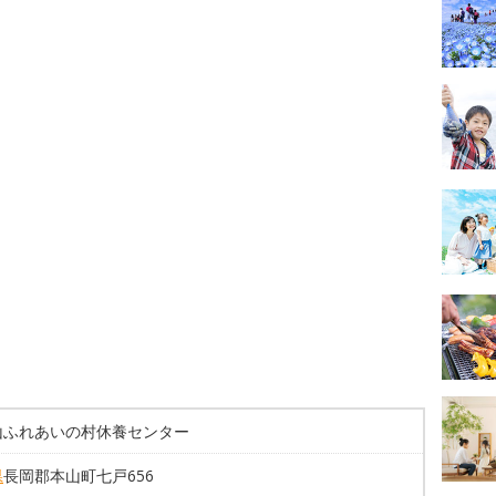
山ふれあいの村休養センター
県
長岡郡本山町七戸656