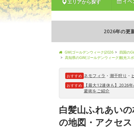
イベ
エリアから探す
2026年の
GW(ゴールデンウィーク)2026
四国のG
高知県のGW(ゴールデンウィーク)観光ス
ネモフィラ
・
潮干狩り
・
おすすめ
【最大12連休も】202
おすすめ
避術をご紹介
白髪山ふれあいの
の地図・アクセス