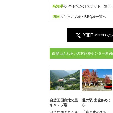
高知県
のGWおでかけスポット一覧へ
四国
のキャンプ場・BBQ場一覧へ
X(旧Twitter)
白髪山ふれあいの村休養センター周辺
自然王国白滝の里
道の駅 土佐さめう
キャンプ場
ら
自然に囲まれたキ
「森と水のまち」