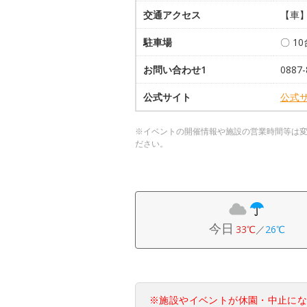
交通アクセス
【車】
駐車場
〇 1
お問い合わせ1
088
公式サイト
公式
※イベントの開催情報や施設の営業時間等は
ださい。
今日
33℃
／
26℃
※施設やイベントが休園・中止に