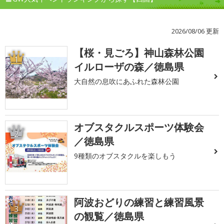
2026/08/06 更新
【桜・見ごろ】神山森林公園
1
イルローザの森／徳島県
大自然の息吹にあふれた森林公園
オブスタクルスポーツ体験会
2
／徳島県
9種類のオブスタクルを楽しもう
阿波おどりの練習と練習風景
3
の観覧／徳島県