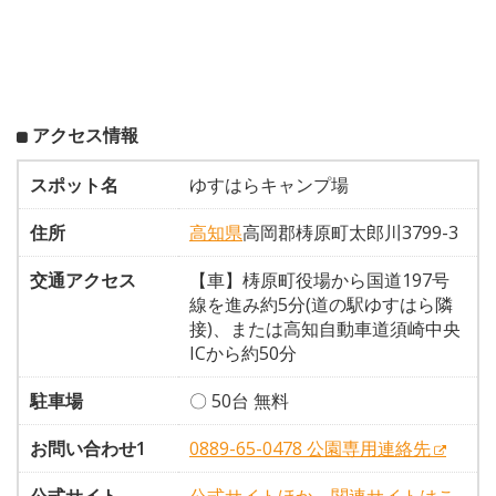
アクセス情報
スポット名
ゆすはらキャンプ場
住所
高知県
高岡郡梼原町太郎川3799-3
交通アクセス
【車】梼原町役場から国道197号
線を進み約5分(道の駅ゆすはら隣
接)、または高知自動車道須崎中央
ICから約50分
駐車場
〇 50台 無料
お問い合わせ1
0889-65-0478 公園専用連絡先