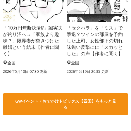
「10万円無断決済!?」誠実夫
「セクハラ」を「ミス」で
が釣り沼へ→「家族より趣
撃退？ツインの部屋を予約
味？」限界妻が突きつけた
した上司、女性部下の切れ
離婚という結末【作者に聞
味鋭い反撃にに「スカッと
く】
した」の声【作者に聞く】
全国
全国
2026年5月10日 07:30 更新
2026年5月9日 20:35 更新
GWイベント・おでかけトピックス【四国】をもっと見
る