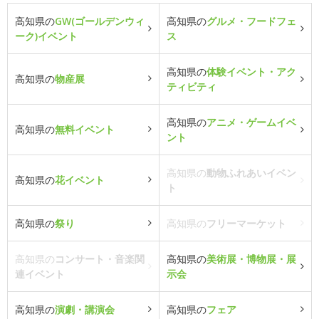
高知県の
GW(ゴールデンウィ
高知県の
グルメ・フードフェ
ーク)イベント
ス
高知県の
体験イベント・アク
高知県の
物産展
ティビティ
高知県の
アニメ・ゲームイベ
高知県の
無料イベント
ント
高知県の
動物ふれあいイベン
高知県の
花イベント
ト
高知県の
祭り
高知県の
フリーマーケット
高知県の
コンサート・音楽関
高知県の
美術展・博物展・展
連イベント
示会
高知県の
演劇・講演会
高知県の
フェア