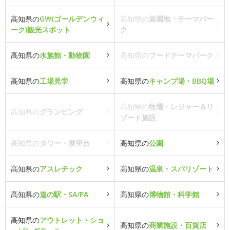
高知県の
GW(ゴールデンウィ
高知県の
遊園地・テーマパー
ーク)観光スポット
ク
高知県の
水族館・動物園
高知県の
フードテーマパーク
高知県の
工場見学
高知県の
キャンプ場・BBQ場
高知県の
牧場・レジャー＆リ
高知県の
グランピング
ゾート施設
高知県の
タワー・展望台
高知県の
公園
高知県の
アスレチック
高知県の
温泉・スパリゾート
高知県の
道の駅・SA/PA
高知県の
博物館・科学館
高知県の
アウトレット・ショ
高知県の
商業施設・百貨店