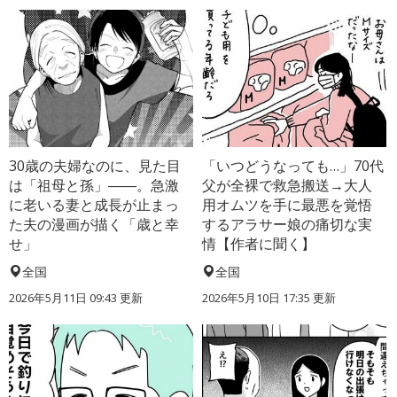
30歳の夫婦なのに、見た目
「いつどうなっても…」70代
は「祖母と孫」――。急激
父が全裸で救急搬送→大人
に老いる妻と成長が止まっ
用オムツを手に最悪を覚悟
た夫の漫画が描く「歳と幸
するアラサー娘の痛切な実
せ」
情【作者に聞く】
全国
全国
2026年5月11日 09:43 更新
2026年5月10日 17:35 更新