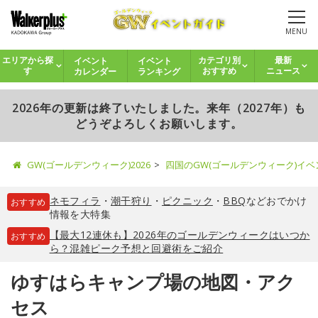
MENU
イベント
イベント
エリアから探
カテゴリ別
最新
カレンダー
ランキング
す
おすすめ
ニュース
2026年の更新は終了いたしました。来年（2027年）も
どうぞよろしくお願いします。
GW(ゴールデンウィーク)2026
四国のGW(ゴールデンウィーク)イ
ネモフィラ
・
潮干狩り
・
ピクニック
・
BBQ
などおでかけ
おすすめ
情報を大特集
【最大12連休も】2026年のゴールデンウィークはいつか
おすすめ
ら？混雑ピーク予想と回避術をご紹介
ゆすはらキャンプ場の地図・アク
セス