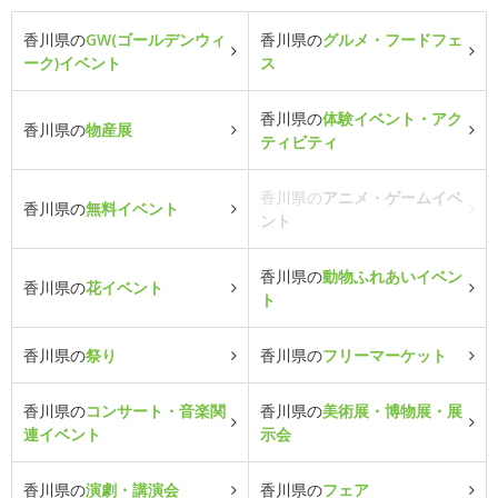
香川県の
GW(ゴールデンウィ
香川県の
グルメ・フードフェ
ーク)イベント
ス
香川県の
体験イベント・アク
香川県の
物産展
ティビティ
香川県の
アニメ・ゲームイベ
香川県の
無料イベント
ント
香川県の
動物ふれあいイベン
香川県の
花イベント
ト
香川県の
祭り
香川県の
フリーマーケット
香川県の
コンサート・音楽関
香川県の
美術展・博物展・展
連イベント
示会
香川県の
演劇・講演会
香川県の
フェア