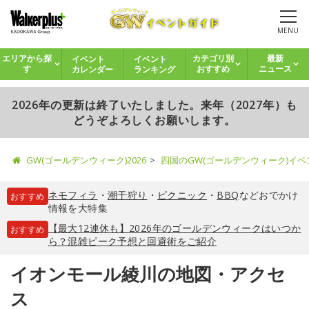
MENU
イベント
イベント
エリアから探
カテゴリ別
最新
カレンダー
ランキング
す
おすすめ
ニュース
2026年の更新は終了いたしました。来年（2027年）も
どうぞよろしくお願いします。
GW(ゴールデンウィーク)2026
四国のGW(ゴールデンウィーク)イ
ネモフィラ
・
潮干狩り
・
ピクニック
・
BBQ
などおでかけ
おすすめ
情報を大特集
【最大12連休も】2026年のゴールデンウィークはいつか
おすすめ
ら？混雑ピーク予想と回避術をご紹介
イオンモール綾川の地図・アクセ
ス