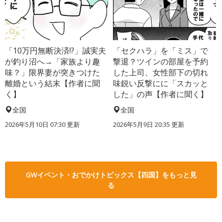
「10万円無断決済!?」誠実夫
「セクハラ」を「ミス」で
が釣り沼へ→「家族より趣
撃退？ツインの部屋を予約
味？」限界妻が突きつけた
した上司、女性部下の切れ
離婚という結末【作者に聞
味鋭い反撃にに「スカッと
く】
した」の声【作者に聞く】
全国
全国
2026年5月10日 07:30 更新
2026年5月9日 20:35 更新
GWイベント・おでかけトピックス【四国】をもっと見
る