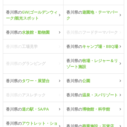
香川県の
GW(ゴールデンウィ
香川県の
遊園地・テーマパー
ーク)観光スポット
ク
香川県の
水族館・動物園
香川県の
フードテーマパーク
香川県の
工場見学
香川県の
キャンプ場・BBQ場
香川県の
牧場・レジャー＆リ
香川県の
グランピング
ゾート施設
香川県の
タワー・展望台
香川県の
公園
香川県の
アスレチック
香川県の
温泉・スパリゾート
香川県の
道の駅・SA/PA
香川県の
博物館・科学館
香川県の
アウトレット・ショ
香川県の
商業施設・百貨店