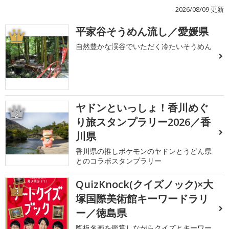
2026/08/09 更新
平家谷そうめん流し／愛媛県
1
自然豊かな渓谷でいただく冷たいそうめん
ヤドンといっしょ！香川めぐ
2
り旅スタンプラリー2026／香
川県
香川県の推しポケモンのヤドンとうどん県
とのコラボスタンプラリー
QuizKnock(クイズノック)×大
3
塚国際美術館キーワードラリ
ー／徳島県
陶板名画を鑑賞しながらクイズとキーワー