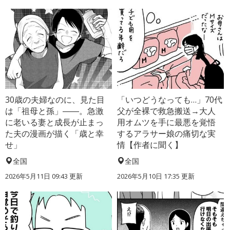
30歳の夫婦なのに、見た目
「いつどうなっても…」70代
は「祖母と孫」――。急激
父が全裸で救急搬送→大人
に老いる妻と成長が止まっ
用オムツを手に最悪を覚悟
た夫の漫画が描く「歳と幸
するアラサー娘の痛切な実
せ」
情【作者に聞く】
全国
全国
2026年5月11日 09:43 更新
2026年5月10日 17:35 更新