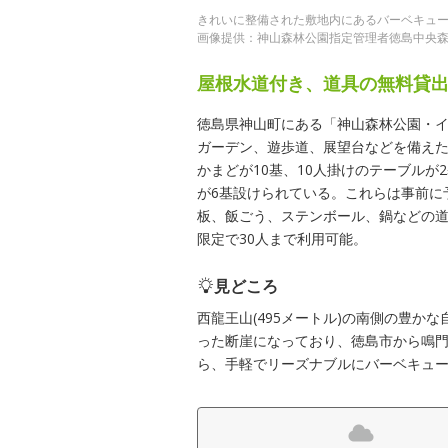
きれいに整備された敷地内にあるバーベキュ
画像提供：神山森林公園指定管理者徳島中央
屋根水道付き、道具の無料貸
徳島県神山町にある「神山森林公園・
ガーデン、遊歩道、展望台などを備え
かまどが10基、10人掛けのテーブル
が6基設けられている。これらは事前に
板、飯ごう、ステンボール、鍋などの道
限定で30人まで利用可能。
見どころ
西龍王山(495メートル)の南側の豊
った断崖になっており、徳島市から鳴
ら、手軽でリーズナブルにバーベキュ