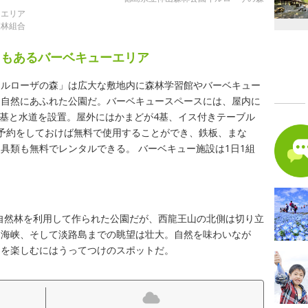
ーエリア
森林組合
出もあるバーベキューエリア
イルローザの森」は広大な敷地内に森林学習館やバーベキュー
た自然にあふれた公園だ。バーベキュースペースには、屋内に
が2基と水道を設置。屋外にはかまどが4基、イス付きテーブル
予約をしておけば無料で使用することができ、鉄板、まな
具類も無料でレンタルできる。 バーベキュー施設は1日1組
かな自然林を利用して作られた公園だが、西龍王山の北側は切り立
門海峡、そして淡路島までの眺望は壮大。自然を味わいなが
ーを楽しむにはうってつけのスポットだ。