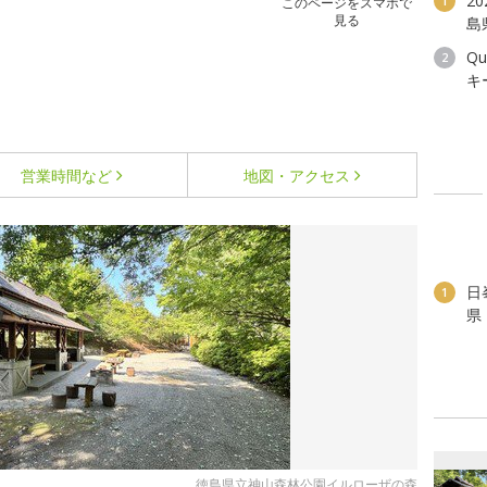
2
1
このページをスマホで
見る
島
Q
2
キ
営業時間など
地図・アクセス
日
1
県
徳島県立神山森林公園イルローザの森