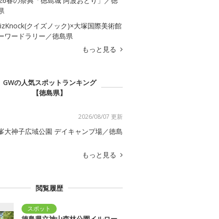
026春の祭典「徳島城 阿波おどり」／徳
県
uizKnock(クイズノック)×大塚国際美術館
ーワードラリー／徳島県
もっと見る
GWの人気スポットランキング
【徳島県】
2026/08/07 更新
峯大神子広域公園 デイキャンプ場／徳島
もっと見る
閲覧履歴
徳島県立神山森林公園イルロー