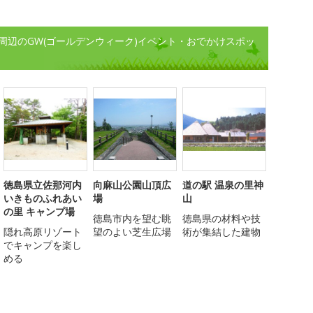
周辺のGW(ゴールデンウィーク)イベント・おでかけスポッ
徳島県立佐那河内
向麻山公園山頂広
道の駅 温泉の里神
いきものふれあい
場
山
の里 キャンプ場
徳島市内を望む眺
徳島県の材料や技
隠れ高原リゾート
望のよい芝生広場
術が集結した建物
でキャンプを楽し
める