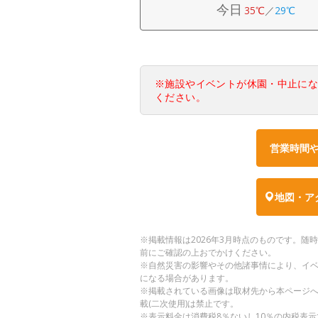
今日
35℃
／
29℃
※施設やイベントが休園・中止に
ください。
営業時間
地図・ア
※掲載情報は2026年3月時点のものです。
前にご確認の上おでかけください。
※自然災害の影響やその他諸事情により、イ
になる場合があります。
※掲載されている画像は取材先から本ページ
載(二次使用)は禁止です。
※表示料金は消費税8％ないし10％の内税表示