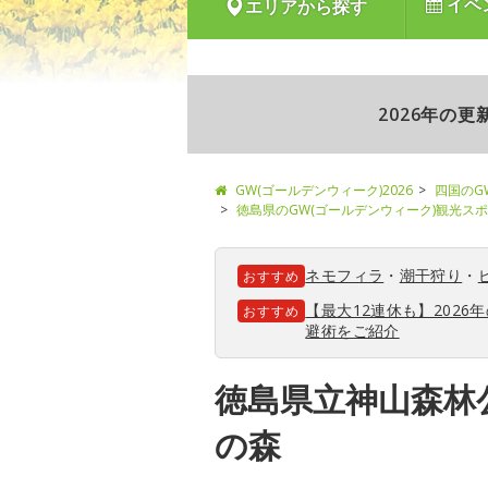
イベ
エリアから探す
2026年の
GW(ゴールデンウィーク)2026
四国のG
徳島県のGW(ゴールデンウィーク)観光ス
ネモフィラ
・
潮干狩り
・
おすすめ
【最大12連休も】202
おすすめ
避術をご紹介
徳島県立神山森林
の森