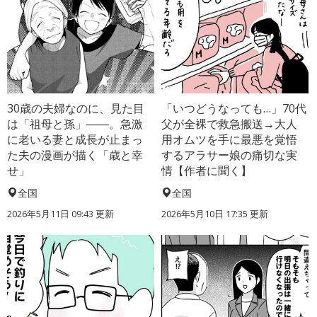
30歳の夫婦なのに、見た目
「いつどうなっても…」70代
は「祖母と孫」――。急激
父が全裸で救急搬送→大人
に老いる妻と成長が止まっ
用オムツを手に最悪を覚悟
た夫の漫画が描く「歳と幸
するアラサー娘の痛切な実
せ」
情【作者に聞く】
全国
全国
2026年5月11日 09:43 更新
2026年5月10日 17:35 更新