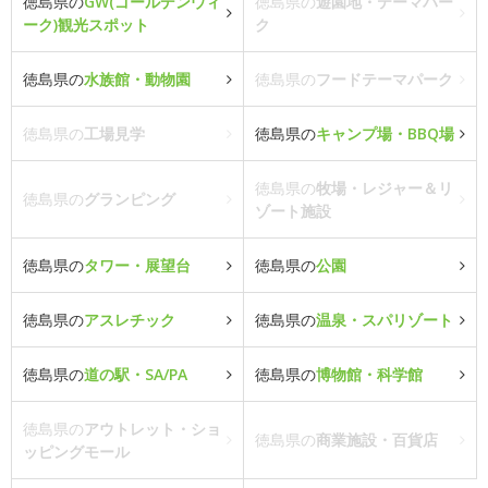
徳島県の
GW(ゴールデンウィ
徳島県の
遊園地・テーマパー
ーク)観光スポット
ク
徳島県の
水族館・動物園
徳島県の
フードテーマパーク
徳島県の
工場見学
徳島県の
キャンプ場・BBQ場
徳島県の
牧場・レジャー＆リ
徳島県の
グランピング
ゾート施設
徳島県の
タワー・展望台
徳島県の
公園
徳島県の
アスレチック
徳島県の
温泉・スパリゾート
徳島県の
道の駅・SA/PA
徳島県の
博物館・科学館
徳島県の
アウトレット・ショ
徳島県の
商業施設・百貨店
ッピングモール