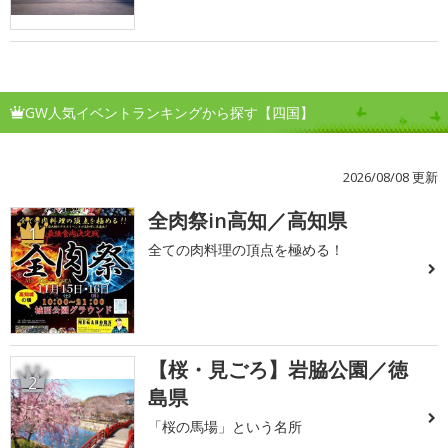
GW人気イベントランキングから探す【四国】
2026/08/08 更新
全肉祭in高知／高知県
1
全ての肉料理の頂点を極める！
【桜・見ごろ】岩脇公園／徳
2
島県
「桜の馬場」という名所