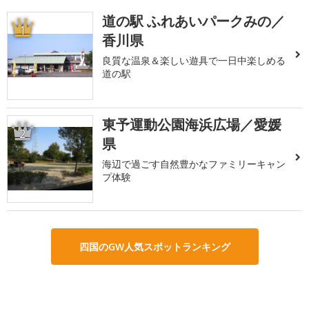
道の駅 ふれあいパークみの／
1
香川県
良質な温泉＆楽しい遊具で一日中楽しめる
道の駅
東予運動公園海浜広場／愛媛
2
県
海辺で過ごす自然豊かなファミリーキャン
プ体験
四国のGW人気スポットランキング