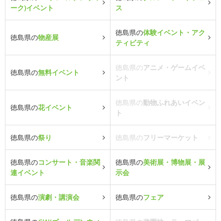
ーク)イベント
ス
徳島県の
体験イベント・アク
徳島県の
物産展
ティビティ
徳島県の
アニメ・ゲームイベ
徳島県の
無料イベント
ント
徳島県の
動物ふれあいイベン
徳島県の
花イベント
ト
徳島県の
祭り
徳島県の
フリーマーケット
徳島県の
コンサート・音楽関
徳島県の
美術展・博物展・展
連イベント
示会
徳島県の
演劇・講演会
徳島県の
フェア