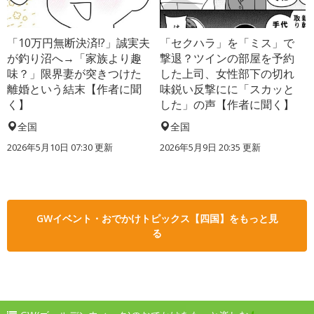
「10万円無断決済!?」誠実夫
「セクハラ」を「ミス」で
が釣り沼へ→「家族より趣
撃退？ツインの部屋を予約
味？」限界妻が突きつけた
した上司、女性部下の切れ
離婚という結末【作者に聞
味鋭い反撃にに「スカッと
く】
した」の声【作者に聞く】
全国
全国
2026年5月10日 07:30 更新
2026年5月9日 20:35 更新
GWイベント・おでかけトピックス【四国】をもっと見
る