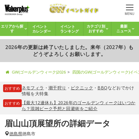
MENU
イベント
イベント
エリアから探
カテゴリ別
最新
カレンダー
ランキング
す
おすすめ
ニュース
2026年の更新は終了いたしました。来年（2027年）も
どうぞよろしくお願いします。
GW(ゴールデンウィーク)2026
四国のGW(ゴールデンウィーク)イ
ネモフィラ
・
潮干狩り
・
ピクニック
・
BBQ
などおでかけ
おすすめ
情報を大特集
【最大12連休も】2026年のゴールデンウィークはいつか
おすすめ
ら？混雑ピーク予想と回避術をご紹介
眉山山頂展望所の詳細データ
徳島県
徳島市