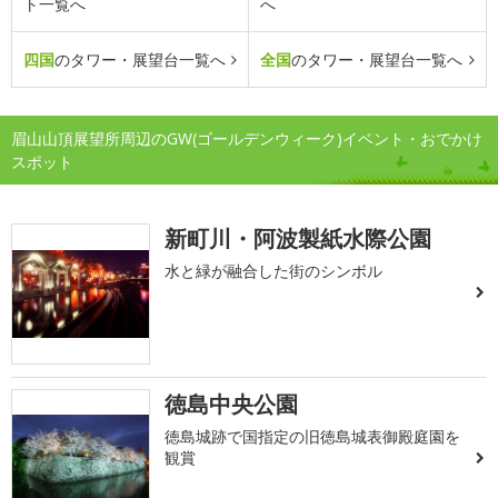
ト一覧へ
へ
四国
のタワー・展望台一覧へ
全国
のタワー・展望台一覧へ
眉山山頂展望所周辺のGW(ゴールデンウィーク)イベント・おでかけ
スポット
新町川・阿波製紙水際公園
水と緑が融合した街のシンボル
徳島中央公園
徳島城跡で国指定の旧徳島城表御殿庭園を
観賞