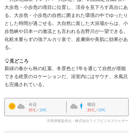
大歩危・小歩危の境目に位置し、渓谷を見下ろす高台にあ
る。大歩危・小歩危の自然に囲まれた環境の中でゆったり
とした時間が過ごせる。大自然に面した大浴場からは、小
歩危峡や日本一の激流とも言われる吉野川が一望できる。
化粧水要らずの強アルカリ泉で、皮膚病や美肌に効果があ
る。
見どころ
新緑の春から秋の紅葉、冬景色と1年を通じて自然が堪能
できる絶景のロケーションだ。浴室内にはサウナ、水風呂
も完備されている。
今日
明日
35℃
／
29℃
35℃
／
29℃
天気情報提供元：株式会社ライフビジネスウェザー