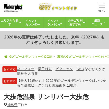
MENU
イベント
イベント
エリアから探
カテゴリ別
最新
カレンダー
ランキング
す
おすすめ
ニュース
2026年の更新は終了いたしました。来年（2027年）も
どうぞよろしくお願いします。
GW(ゴールデンウィーク)2026
四国のGW(ゴールデンウィーク)イ
ネモフィラ
・
潮干狩り
・
ピクニック
・
BBQ
などおでかけ
おすすめ
情報を大特集
【最大12連休も】2026年のゴールデンウィークはいつか
おすすめ
ら？混雑ピーク予想と回避術をご紹介
大歩危温泉 サンリバー大歩危
徳島県
三好市