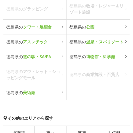
徳島県の
牧場・レジャー＆リ
徳島県の
グランピング
ゾート施設
徳島県の
タワー・展望台
徳島県の
公園
徳島県の
アスレチック
徳島県の
温泉・スパリゾート
徳島県の
道の駅・SA/PA
徳島県の
博物館・科学館
徳島県の
アウトレット・ショ
徳島県の
商業施設・百貨店
ッピングモール
徳島県の
美術館
その他のエリアから探す
北海道
東北
関東
甲信越