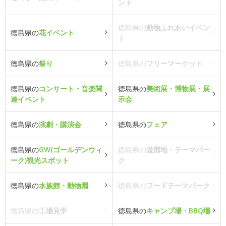
ント
徳島県の
動物ふれあいイベン
徳島県の
花イベント
ト
徳島県の
祭り
徳島県の
フリーマーケット
徳島県の
コンサート・音楽関
徳島県の
美術展・博物展・展
連イベント
示会
徳島県の
演劇・講演会
徳島県の
フェア
徳島県の
GW(ゴールデンウィ
徳島県の
遊園地・テーマパー
ーク)観光スポット
ク
徳島県の
水族館・動物園
徳島県の
フードテーマパーク
徳島県の
工場見学
徳島県の
キャンプ場・BBQ場