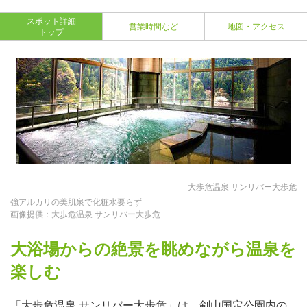
スポット詳細
営業時間など
地図・アクセス
トップ
大歩危温泉 サンリバー大歩危
強アルカリの美肌泉で化粧水要らず
画像提供：大歩危温泉 サンリバー大歩危
大浴場からの絶景を眺めながら温泉を
楽しむ
「大歩危温泉 サンリバー大歩危」は、剣山国定公園内の