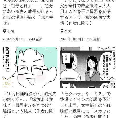
は「祖母と孫」――。急激
父が全裸で救急搬送→大人
に老いる妻と成長が止まっ
用オムツを手に最悪を覚悟
た夫の漫画が描く「歳と幸
するアラサー娘の痛切な実
せ」
情【作者に聞く】
全国
全国
2026年5月11日 09:43 更新
2026年5月10日 17:35 更新
「10万円無断決済!?」誠実夫
「セクハラ」を「ミス」で
が釣り沼へ→「家族より趣
撃退？ツインの部屋を予約
味？」限界妻が突きつけた
した上司、女性部下の切れ
離婚という結末【作者に聞
味鋭い反撃にに「スカッと
く】
した」の声【作者に聞く】