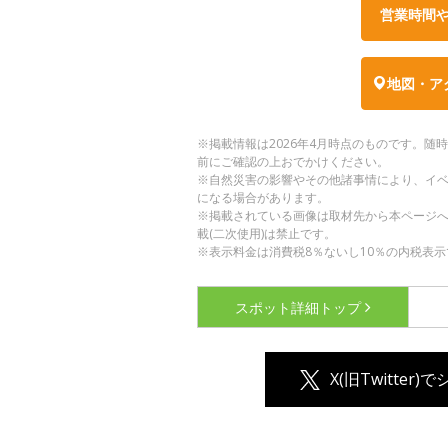
営業時間
地図・ア
※掲載情報は2026年4月時点のものです。
前にご確認の上おでかけください。
※自然災害の影響やその他諸事情により、イ
になる場合があります。
※掲載されている画像は取材先から本ページ
載(二次使用)は禁止です。
※表示料金は消費税8％ないし10％の内税表示
スポット詳細
トップ
X(旧Twitter)