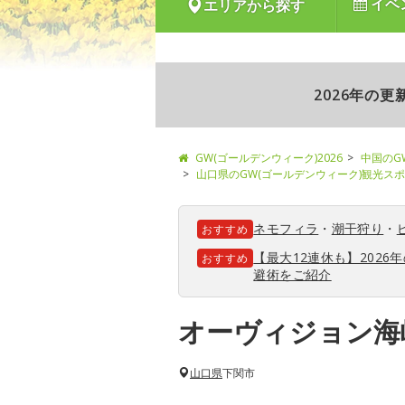
イベ
エリアから探す
2026年の
GW(ゴールデンウィーク)2026
中国のG
山口県のGW(ゴールデンウィーク)観光ス
ネモフィラ
・
潮干狩り
・
おすすめ
【最大12連休も】202
おすすめ
避術をご紹介
オーヴィジョン海
山口県
下関市