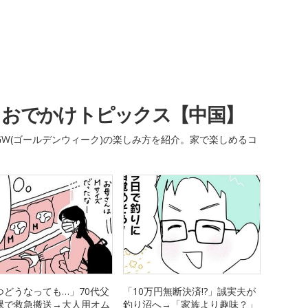
・おでかけトピックス【中国】
W(ゴールデンウィーク)の楽しみ方を紹介。家で楽しめるコ
つどうなっても…」70代父
「10万円無断決済!?」誠実夫が
裸で救急搬送→大人用オム
釣り沼へ→「家族より趣味？」