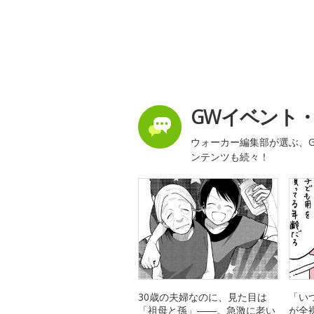
GWイベント
ウォーカー編集部が選ぶ、G
ンテンツも続々！
30歳の夫婦なのに、見た目は
「い
「祖母と孫」――。急激に老い
が全