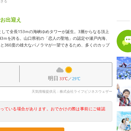
できる
でお出迎え
として全長153ｍの海峡ゆめタワーが誕生。3層からなる頂上
43ｍを誇る。山口県初の「恋人の聖地」の認定や瀬戸内海、
と360度の雄大なパノラマが一望できるため、多くのカップ
明日
33℃
／
29℃
天気情報提供元：株式会社ライフビジネスウェザー
なっている場合があります。おでかけの際は事前にご確認