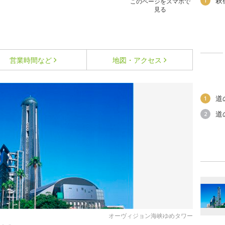
萩
1
このページをスマホで
見る
営業時間など
地図・アクセス
道
1
道
2
オーヴィジョン海峡ゆめタワー