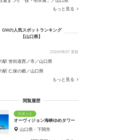
往還まつり「技・明木展」／山口県
もっと見る
GWの人気スポットランキング
【山口県】
2026/08/07 更新
の駅 蛍街道西ノ市／山口県
の駅 仁保の郷／山口県
もっと見る
閲覧履歴
オーヴィジョン海峡ゆめタワー
山口県・下関市