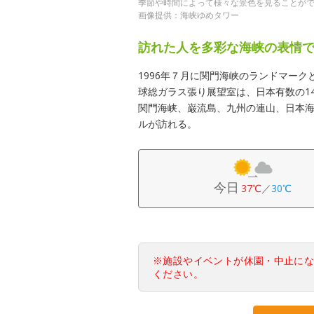
季節や時間によって様々な景色を見ることが
画像提供：海峡ゆめタワー
訪れた人を多彩な海峡の表情
1996年７月に関門海峡のランドマーク
球総ガラス張り展望室は、日本有数の1
関門海峡、巌流島、九州の連山、日本海
ルが訪れる。
今日
37℃
／
30℃
※施設やイベントが休園・中止に
ください。