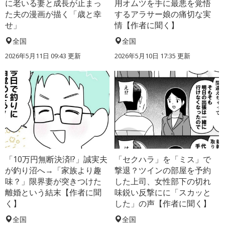
に老いる妻と成長が止まっ
用オムツを手に最悪を覚悟
た夫の漫画が描く「歳と幸
するアラサー娘の痛切な実
せ」
情【作者に聞く】
全国
全国
2026年5月11日 09:43 更新
2026年5月10日 17:35 更新
「10万円無断決済!?」誠実夫
「セクハラ」を「ミス」で
が釣り沼へ→「家族より趣
撃退？ツインの部屋を予約
味？」限界妻が突きつけた
した上司、女性部下の切れ
離婚という結末【作者に聞
味鋭い反撃にに「スカッと
く】
した」の声【作者に聞く】
全国
全国