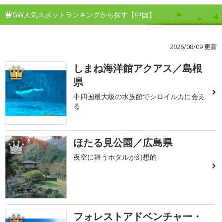
GW人気スポットランキングから探す【中国】
2026/08/09 更新
しまね海洋館アクアス／島根
1
県
中四国最大級の水族館でシロイルカに会え
る
ほたる見公園／広島県
2
夜空に舞うホタルが幻想的
フォレストアドベンチャー・