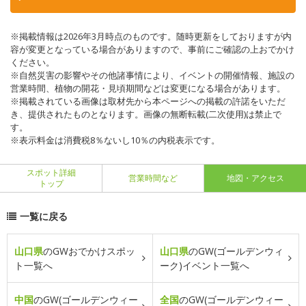
※掲載情報は2026年3月時点のものです。随時更新をしておりますが内
容が変更となっている場合がありますので、事前にご確認の上おでかけ
ください。
※自然災害の影響やその他諸事情により、イベントの開催情報、施設の
営業時間、植物の開花・見頃期間などは変更になる場合があります。
※掲載されている画像は取材先から本ページへの掲載の許諾をいただ
き、提供されたものとなります。画像の無断転載(二次使用)は禁止で
す。
※表示料金は消費税8％ないし10％の内税表示です。
スポット詳細
営業時間など
地図・アクセス
トップ
一覧に戻る
山口県
のGWおでかけスポッ
山口県
のGW(ゴールデンウィ
ト一覧へ
ーク)イベント一覧へ
中国
のGW(ゴールデンウィー
全国
のGW(ゴールデンウィー