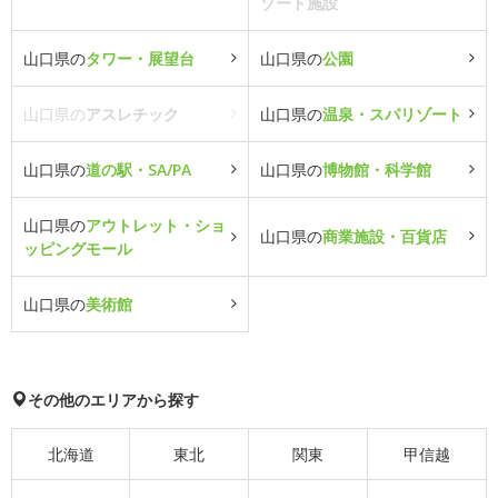
ゾート施設
山口県の
タワー・展望台
山口県の
公園
山口県の
アスレチック
山口県の
温泉・スパリゾート
山口県の
道の駅・SA/PA
山口県の
博物館・科学館
山口県の
アウトレット・ショ
山口県の
商業施設・百貨店
ッピングモール
山口県の
美術館
その他のエリアから探す
北海道
東北
関東
甲信越