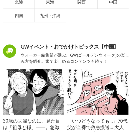
北陸
東海
関西
中国
四国
九州・沖縄
GWイベント・おでかけトピックス【中国】
ウォーカー編集部が選ぶ、GW(ゴールデンウィーク)の楽し
み方を紹介。家で楽しめるコンテンツも続々！
30歳の夫婦なのに、見た目
「いつどうなっても…」70代
は「祖母と孫」――。急激
父が全裸で救急搬送→大人