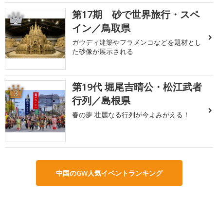
第17期 砂で世界旅行・スペ
2
イン／鳥取県
ガウディ建築やフラメンコなどを題材とし
た砂像が展示される
第19代 堀尾吉晴公・松江武者
3
行列／島根県
春の夢 壮麗なる行列が今よみがえる！
中国のGW人気イベントランキング