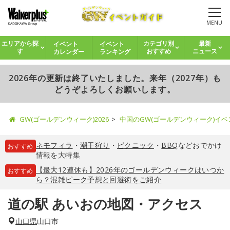
MENU
イベント
イベント
エリアから探
カテゴリ別
最新
カレンダー
ランキング
す
おすすめ
ニュース
2026年の更新は終了いたしました。来年（2027年）も
どうぞよろしくお願いします。
GW(ゴールデンウィーク)2026
中国のGW(ゴールデンウィーク)イ
ネモフィラ
・
潮干狩り
・
ピクニック
・
BBQ
などおでかけ
おすすめ
情報を大特集
【最大12連休も】2026年のゴールデンウィークはいつか
おすすめ
ら？混雑ピーク予想と回避術をご紹介
道の駅 あいおの地図・アクセス
山口県
山口市