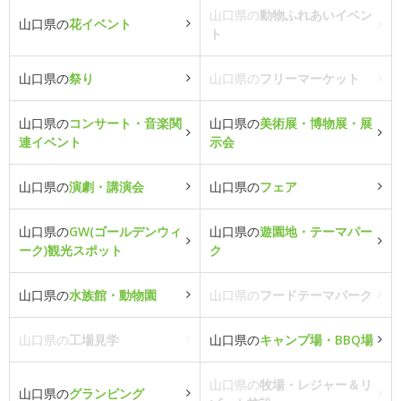
山口県の
動物ふれあいイベン
山口県の
花イベント
ト
山口県の
祭り
山口県の
フリーマーケット
山口県の
コンサート・音楽関
山口県の
美術展・博物展・展
連イベント
示会
山口県の
演劇・講演会
山口県の
フェア
山口県の
GW(ゴールデンウィ
山口県の
遊園地・テーマパー
ーク)観光スポット
ク
山口県の
水族館・動物園
山口県の
フードテーマパーク
山口県の
工場見学
山口県の
キャンプ場・BBQ場
山口県の
牧場・レジャー＆リ
山口県の
グランピング