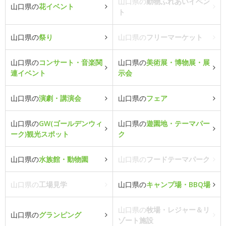
山口県の
動物ふれあいイベン
山口県の
花イベント
ト
山口県の
祭り
山口県の
フリーマーケット
山口県の
コンサート・音楽関
山口県の
美術展・博物展・展
連イベント
示会
山口県の
演劇・講演会
山口県の
フェア
山口県の
GW(ゴールデンウィ
山口県の
遊園地・テーマパー
ーク)観光スポット
ク
山口県の
水族館・動物園
山口県の
フードテーマパーク
山口県の
工場見学
山口県の
キャンプ場・BBQ場
山口県の
牧場・レジャー＆リ
山口県の
グランピング
ゾート施設