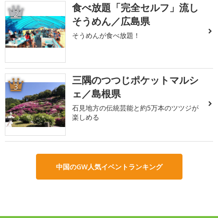
食べ放題「完全セルフ」流し
2
そうめん／広島県
そうめんが食べ放題！
三隅のつつじポケットマルシ
3
ェ／島根県
石見地方の伝統芸能と約5万本のツツジが
楽しめる
中国のGW人気イベントランキング