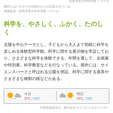
防府市青少年科学館 ソラール
屋外にはパラボラや日時計などが設置されている
画像提供：防府市青少年科学館 ソラール
科学を、やさしく、ふかく、たのし
く
太陽を中心テーマとし、子どもから大人まで気軽に科学を
楽しめる体験型科学館。科学に関する展示物を常設してお
り、さまざまな科学を体験できる。年間を通して、企画展
や特別展、科学教室などを行なっている。屋外には、サイ
エンスパークと呼ばれる公園を併設。科学に関する遊具や
さまざまな種類の桜などがある。
今日
明日
37℃
／
30℃
33℃
／
29℃
天気情報提供元：株式会社ライフビジネスウェザー