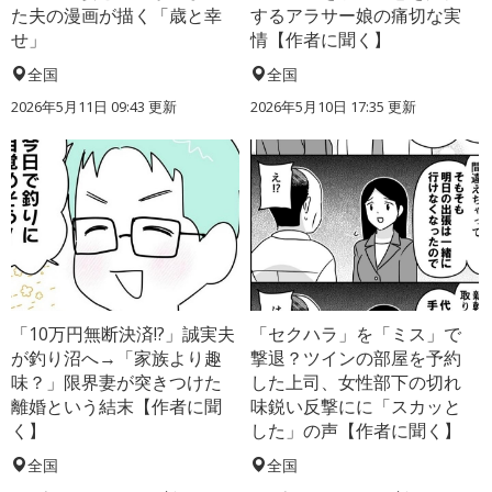
た夫の漫画が描く「歳と幸
するアラサー娘の痛切な実
せ」
情【作者に聞く】
全国
全国
2026年5月11日 09:43 更新
2026年5月10日 17:35 更新
「10万円無断決済!?」誠実夫
「セクハラ」を「ミス」で
が釣り沼へ→「家族より趣
撃退？ツインの部屋を予約
味？」限界妻が突きつけた
した上司、女性部下の切れ
離婚という結末【作者に聞
味鋭い反撃にに「スカッと
く】
した」の声【作者に聞く】
全国
全国