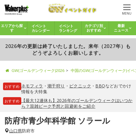
MENU
イベント
イベント
エリアから探
カテゴリ別
最新
カレンダー
ランキング
す
おすすめ
ニュース
2026年の更新は終了いたしました。来年（2027年）も
どうぞよろしくお願いします。
GW(ゴールデンウィーク)2026
中国のGW(ゴールデンウィーク)イ
ネモフィラ
・
潮干狩り
・
ピクニック
・
BBQ
などおでかけ
おすすめ
情報を大特集
【最大12連休も】2026年のゴールデンウィークはいつか
おすすめ
ら？混雑ピーク予想と回避術をご紹介
防府市青少年科学館 ソラール
山口県
防府市