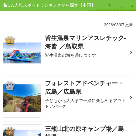
GW人気スポットランキングから探す【中国】
2026/08/07 更新
皆生温泉マリンアスレチック-
1
海皆-／鳥取県
皆生温泉の海を遊びつくす
フォレストアドベンチャー・
2
広島／広島県
子どもから大人まで一緒に楽しめるアウト
ドアパーク
三瓶山北の原キャンプ場／島
3