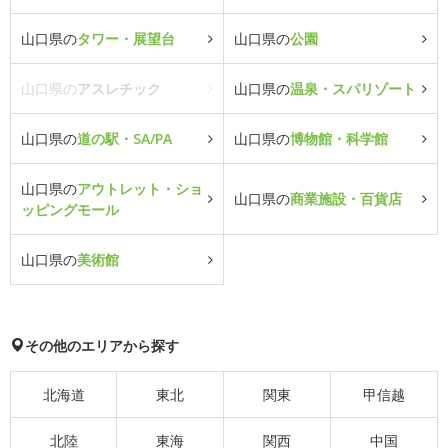
山口県の
タワー・展望台
山口県の
公園
山口県の
アスレチック
山口県の
温泉・スパリゾート
山口県の
道の駅・SA/PA
山口県の
博物館・科学館
山口県の
アウトレット・ショ
山口県の
商業施設・百貨店
ッピングモール
山口県の
美術館
その他のエリアから探す
北海道
東北
関東
甲信越
北陸
東海
関西
中国