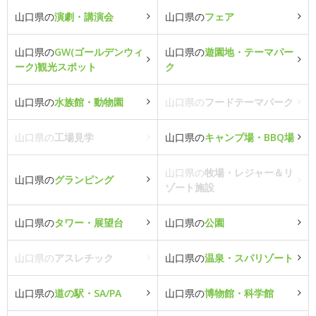
山口県の
演劇・講演会
山口県の
フェア
山口県の
GW(ゴールデンウィ
山口県の
遊園地・テーマパー
ーク)観光スポット
ク
山口県の
水族館・動物園
山口県の
フードテーマパーク
山口県の
工場見学
山口県の
キャンプ場・BBQ場
山口県の
牧場・レジャー＆リ
山口県の
グランピング
ゾート施設
山口県の
タワー・展望台
山口県の
公園
山口県の
アスレチック
山口県の
温泉・スパリゾート
山口県の
道の駅・SA/PA
山口県の
博物館・科学館