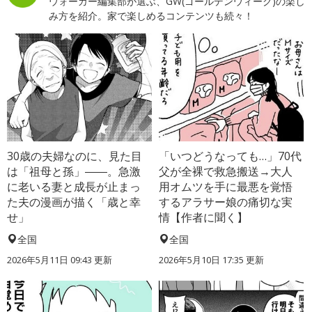
ウォーカー編集部が選ぶ、GW(ゴールデンウィーク)の楽し
み方を紹介。家で楽しめるコンテンツも続々！
30歳の夫婦なのに、見た目
「いつどうなっても…」70代
は「祖母と孫」――。急激
父が全裸で救急搬送→大人
に老いる妻と成長が止まっ
用オムツを手に最悪を覚悟
た夫の漫画が描く「歳と幸
するアラサー娘の痛切な実
せ」
情【作者に聞く】
全国
全国
2026年5月11日 09:43 更新
2026年5月10日 17:35 更新