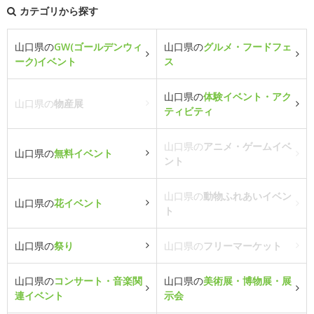
カテゴリから探す
山口県の
GW(ゴールデンウィ
山口県の
グルメ・フードフェ
ーク)イベント
ス
山口県の
体験イベント・アク
山口県の
物産展
ティビティ
山口県の
アニメ・ゲームイベ
山口県の
無料イベント
ント
山口県の
動物ふれあいイベン
山口県の
花イベント
ト
山口県の
祭り
山口県の
フリーマーケット
山口県の
コンサート・音楽関
山口県の
美術展・博物展・展
連イベント
示会