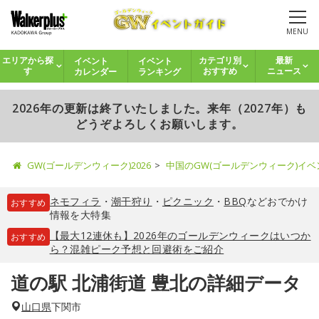
MENU
イベント
イベント
エリアから探
カテゴリ別
最新
カレンダー
ランキング
す
おすすめ
ニュース
2026年の更新は終了いたしました。来年（2027年）も
どうぞよろしくお願いします。
GW(ゴールデンウィーク)2026
中国のGW(ゴールデンウィーク)イ
ネモフィラ
・
潮干狩り
・
ピクニック
・
BBQ
などおでかけ
おすすめ
情報を大特集
【最大12連休も】2026年のゴールデンウィークはいつか
おすすめ
ら？混雑ピーク予想と回避術をご紹介
道の駅 北浦街道 豊北の詳細データ
山口県
下関市