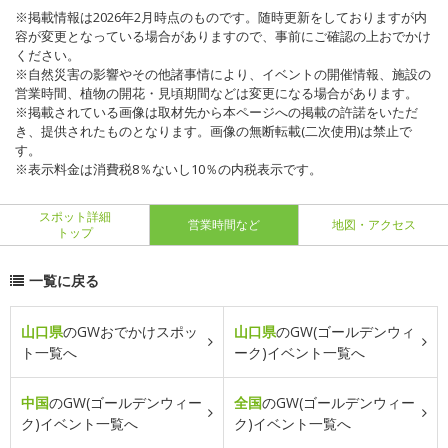
※掲載情報は2026年2月時点のものです。随時更新をしておりますが内
容が変更となっている場合がありますので、事前にご確認の上おでかけ
ください。
※自然災害の影響やその他諸事情により、イベントの開催情報、施設の
営業時間、植物の開花・見頃期間などは変更になる場合があります。
※掲載されている画像は取材先から本ページへの掲載の許諾をいただ
き、提供されたものとなります。画像の無断転載(二次使用)は禁止で
す。
※表示料金は消費税8％ないし10％の内税表示です。
スポット詳細
営業時間など
地図・アクセス
トップ
一覧に戻る
山口県
のGWおでかけスポッ
山口県
のGW(ゴールデンウィ
ト一覧へ
ーク)イベント一覧へ
中国
のGW(ゴールデンウィー
全国
のGW(ゴールデンウィー
ク)イベント一覧へ
ク)イベント一覧へ