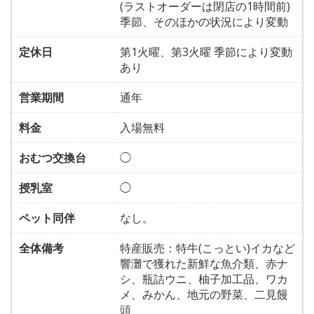
(ラストオーダーは閉店の1時間前)
季節、そのほかの状況により変動
定休日
第1火曜、第3火曜 季節により変動
あり
営業期間
通年
料金
入場無料
おむつ交換台
◯
授乳室
◯
ペット同伴
なし。
全体備考
特産販売：特牛(こっとい)イカなど
響灘で獲れた新鮮な魚介類、赤ナ
シ、瓶詰ウニ、柚子加工品、ワカ
メ、みかん、地元の野菜、二見饅
頭