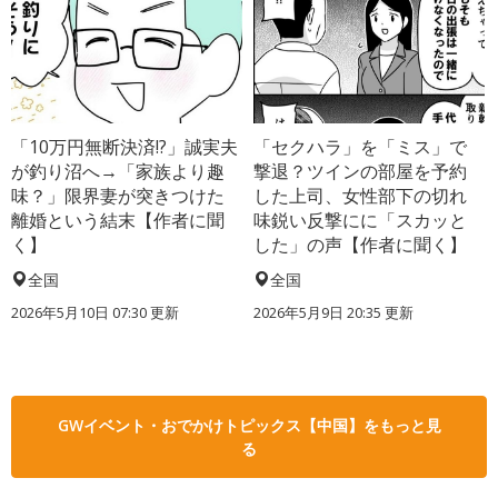
「10万円無断決済!?」誠実夫
「セクハラ」を「ミス」で
が釣り沼へ→「家族より趣
撃退？ツインの部屋を予約
味？」限界妻が突きつけた
した上司、女性部下の切れ
離婚という結末【作者に聞
味鋭い反撃にに「スカッと
く】
した」の声【作者に聞く】
全国
全国
2026年5月10日 07:30 更新
2026年5月9日 20:35 更新
GWイベント・おでかけトピックス【中国】をもっと見
る