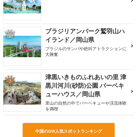
ブラジリアンパーク鷲羽山ハ
2
イランド／岡山県
ブラジルのサンバや絶叫アトラクションに
大興奮
津黒いきものふれあいの里 津
3
黒川河川(砂防)公園 バーベキ
ューハウス／岡山県
里山の自然の中でバーベキューや渓流体験
を満喫
中国のGW人気スポットランキング