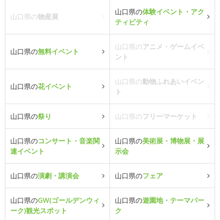
山口県の
体験イベント・アク
山口県の
物産展
ティビティ
山口県の
アニメ・ゲームイベ
山口県の
無料イベント
ント
山口県の
動物ふれあいイベン
山口県の
花イベント
ト
山口県の
祭り
山口県の
フリーマーケット
山口県の
コンサート・音楽関
山口県の
美術展・博物展・展
連イベント
示会
山口県の
演劇・講演会
山口県の
フェア
山口県の
GW(ゴールデンウィ
山口県の
遊園地・テーマパー
ーク)観光スポット
ク