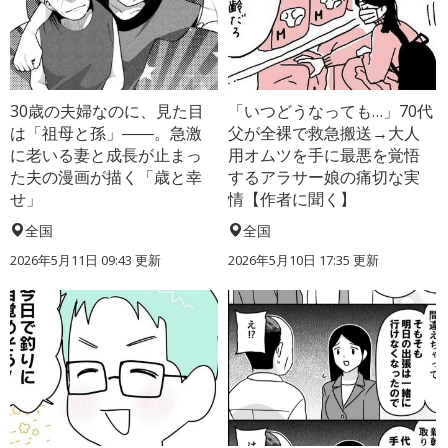
30歳の夫婦なのに、見た目
「いつどうなっても…」70代
は「祖母と孫」――。急激
父が全裸で救急搬送→大人
に老いる妻と成長が止まっ
用オムツを手に最悪を覚悟
た夫の漫画が描く「歳と幸
するアラサー娘の痛切な実
せ」
情【作者に聞く】
全国
全国
2026年5月11日 09:43 更新
2026年5月10日 17:35 更新