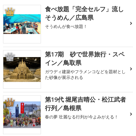
食べ放題「完全セルフ」流し
1
そうめん／広島県
そうめんが食べ放題！
第17期 砂で世界旅行・スペ
2
イン／鳥取県
ガウディ建築やフラメンコなどを題材とし
た砂像が展示される
第19代 堀尾吉晴公・松江武者
3
行列／島根県
春の夢 壮麗なる行列が今よみがえる！