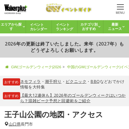
MENU
イベント
イベント
エリアから探
カテゴリ別
最新
カレンダー
ランキング
す
おすすめ
ニュース
2026年の更新は終了いたしました。来年（2027年）も
どうぞよろしくお願いします。
GW(ゴールデンウィーク)2026
中国のGW(ゴールデンウィーク)イ
ネモフィラ
・
潮干狩り
・
ピクニック
・
BBQ
などおでかけ
おすすめ
情報を大特集
【最大12連休も】2026年のゴールデンウィークはいつか
おすすめ
ら？混雑ピーク予想と回避術をご紹介
王子山公園の地図・アクセス
山口県
長門市