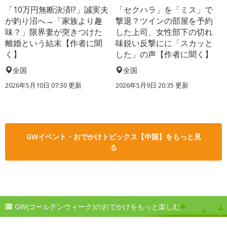
「10万円無断決済!?」誠実夫
「セクハラ」を「ミス」で
が釣り沼へ→「家族より趣
撃退？ツインの部屋を予約
味？」限界妻が突きつけた
した上司、女性部下の切れ
離婚という結末【作者に聞
味鋭い反撃にに「スカッと
く】
した」の声【作者に聞く】
全国
全国
2026年5月10日 07:30 更新
2026年5月9日 20:35 更新
GWイベント・おでかけトピックス【中国】をもっと見
る
GW(ゴールデンウィーク)のおでかけをもっと楽しむ