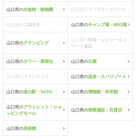
山口県の
水族館・動物園
山口県の
フードテーマパーク
山口県の
工場見学
山口県の
キャンプ場・BBQ場
山口県の
牧場・レジャー＆リ
山口県の
グランピング
ゾート施設
山口県の
タワー・展望台
山口県の
公園
山口県の
アスレチック
山口県の
温泉・スパリゾート
山口県の
道の駅・SA/PA
山口県の
博物館・科学館
山口県の
アウトレット・ショ
山口県の
商業施設・百貨店
ッピングモール
山口県の
美術館