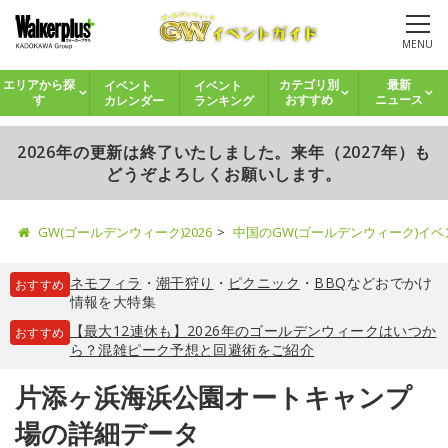
MENU
イベント
イベント
エリアから探
カテゴリ別
最新
カレンダー
ランキング
す
おすすめ
ニュース
2026年の更新は終了いたしました。来年（2027年）も
どうぞよろしくお願いします。
GW(ゴールデンウィーク)2026
中国のGW(ゴールデンウィーク)イ
ネモフィラ
・
潮干狩り
・
ピクニック
・
BBQ
などおでかけ
おすすめ
情報を大特集
【最大12連休も】2026年のゴールデンウィークはいつか
おすすめ
ら？混雑ピーク予想と回避術をご紹介
片添ヶ浜海浜公園オートキャンプ
場の詳細データ