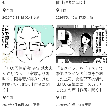
せ」
情【作者に聞く】
全国
全国
2026年5月11日 09:43 更新
2026年5月10日 17:35 更新
「10万円無断決済!?」誠実夫
「セクハラ」を「ミス」で
が釣り沼へ→「家族より趣
撃退？ツインの部屋を予約
味？」限界妻が突きつけた
した上司、女性部下の切れ
離婚という結末【作者に聞
味鋭い反撃にに「スカッと
く】
した」の声【作者に聞く】
全国
全国
2026年5月10日 07:30 更新
2026年5月9日 20:35 更新