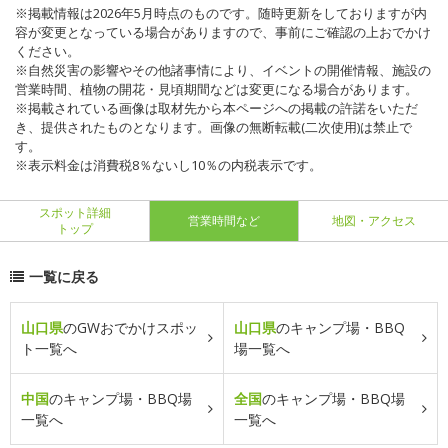
※掲載情報は2026年5月時点のものです。随時更新をしておりますが内
容が変更となっている場合がありますので、事前にご確認の上おでかけ
ください。
※自然災害の影響やその他諸事情により、イベントの開催情報、施設の
営業時間、植物の開花・見頃期間などは変更になる場合があります。
※掲載されている画像は取材先から本ページへの掲載の許諾をいただ
き、提供されたものとなります。画像の無断転載(二次使用)は禁止で
す。
※表示料金は消費税8％ないし10％の内税表示です。
スポット詳細
営業時間など
地図・アクセス
トップ
一覧に戻る
山口県
のGWおでかけスポッ
山口県
のキャンプ場・BBQ
ト一覧へ
場一覧へ
中国
のキャンプ場・BBQ場
全国
のキャンプ場・BBQ場
一覧へ
一覧へ