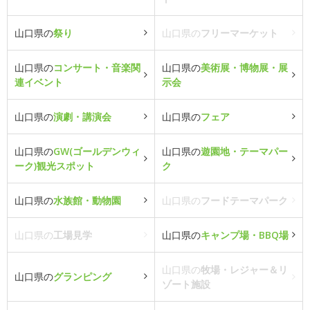
山口県の
祭り
山口県の
フリーマーケット
山口県の
コンサート・音楽関
山口県の
美術展・博物展・展
連イベント
示会
山口県の
演劇・講演会
山口県の
フェア
山口県の
GW(ゴールデンウィ
山口県の
遊園地・テーマパー
ーク)観光スポット
ク
山口県の
水族館・動物園
山口県の
フードテーマパーク
山口県の
工場見学
山口県の
キャンプ場・BBQ場
山口県の
牧場・レジャー＆リ
山口県の
グランピング
ゾート施設