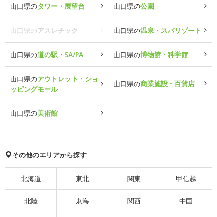
山口県の
タワー・展望台
山口県の
公園
山口県の
アスレチック
山口県の
温泉・スパリゾート
山口県の
道の駅・SA/PA
山口県の
博物館・科学館
山口県の
アウトレット・ショ
山口県の
商業施設・百貨店
ッピングモール
山口県の
美術館
その他のエリアから探す
北海道
東北
関東
甲信越
北陸
東海
関西
中国