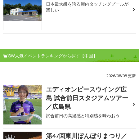
日本最大級を誇る屋内タッチングプールが
楽しい
GW人気イベントランキングから探す【中国】
2026/08/08 更新
エディオンピースウイング広
1
島 試合前日スタジアムツアー
／広島県
試合前日の高揚感と特別感を味わおう
第47回東川ぼんぼりまつり／