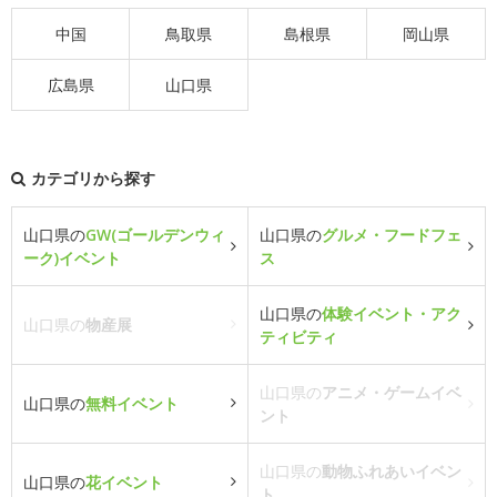
中国
鳥取県
島根県
岡山県
広島県
山口県
カテゴリから探す
山口県の
GW(ゴールデンウィ
山口県の
グルメ・フードフェ
ーク)イベント
ス
山口県の
体験イベント・アク
山口県の
物産展
ティビティ
山口県の
アニメ・ゲームイベ
山口県の
無料イベント
ント
山口県の
動物ふれあいイベン
山口県の
花イベント
ト