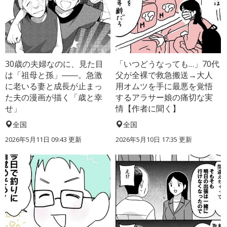
30歳の夫婦なのに、見た目
「いつどうなっても…」70代
は「祖母と孫」――。急激
父が全裸で救急搬送→大人
に老いる妻と成長が止まっ
用オムツを手に最悪を覚悟
た夫の漫画が描く「歳と幸
するアラサー娘の痛切な実
せ」
情【作者に聞く】
全国
全国
2026年5月11日 09:43 更新
2026年5月10日 17:35 更新