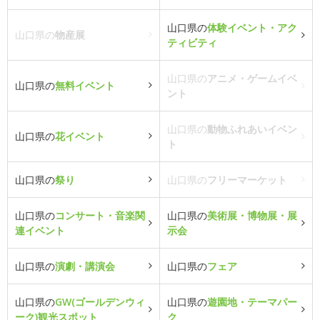
山口県の
体験イベント・アク
山口県の
物産展
ティビティ
山口県の
アニメ・ゲームイベ
山口県の
無料イベント
ント
山口県の
動物ふれあいイベン
山口県の
花イベント
ト
山口県の
祭り
山口県の
フリーマーケット
山口県の
コンサート・音楽関
山口県の
美術展・博物展・展
連イベント
示会
山口県の
演劇・講演会
山口県の
フェア
山口県の
GW(ゴールデンウィ
山口県の
遊園地・テーマパー
ーク)観光スポット
ク