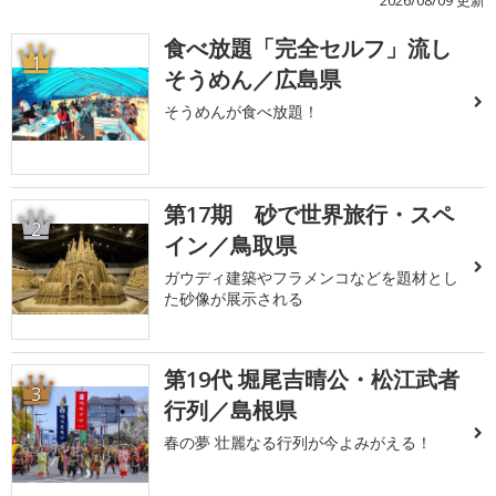
2026/08/09 更新
食べ放題「完全セルフ」流し
1
そうめん／広島県
そうめんが食べ放題！
第17期 砂で世界旅行・スペ
2
イン／鳥取県
ガウディ建築やフラメンコなどを題材とし
た砂像が展示される
第19代 堀尾吉晴公・松江武者
3
行列／島根県
春の夢 壮麗なる行列が今よみがえる！