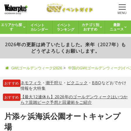
MENU
イベント
イベント
エリアから探
カテゴリ別
最新
カレンダー
ランキング
す
おすすめ
ニュース
2026年の更新は終了いたしました。来年（2027年）も
どうぞよろしくお願いします。
GW(ゴールデンウィーク)2026
中国のGW(ゴールデンウィーク)イ
ネモフィラ
・
潮干狩り
・
ピクニック
・
BBQ
などおでかけ
おすすめ
情報を大特集
【最大12連休も】2026年のゴールデンウィークはいつか
おすすめ
ら？混雑ピーク予想と回避術をご紹介
片添ヶ浜海浜公園オートキャンプ
場