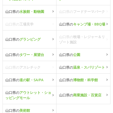
山口県の
水族館・動物園
山口県の
フードテーマパーク
山口県の
工場見学
山口県の
キャンプ場・BBQ場
山口県の
牧場・レジャー＆リ
山口県の
グランピング
ゾート施設
山口県の
タワー・展望台
山口県の
公園
山口県の
アスレチック
山口県の
温泉・スパリゾート
山口県の
道の駅・SA/PA
山口県の
博物館・科学館
山口県の
アウトレット・ショ
山口県の
商業施設・百貨店
ッピングモール
山口県の
美術館