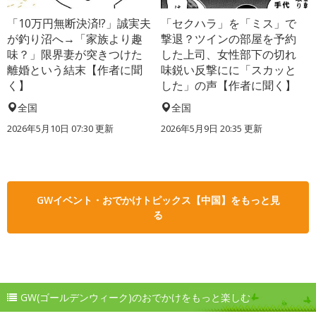
「10万円無断決済!?」誠実夫
「セクハラ」を「ミス」で
が釣り沼へ→「家族より趣
撃退？ツインの部屋を予約
味？」限界妻が突きつけた
した上司、女性部下の切れ
離婚という結末【作者に聞
味鋭い反撃にに「スカッと
く】
した」の声【作者に聞く】
全国
全国
2026年5月10日 07:30 更新
2026年5月9日 20:35 更新
GWイベント・おでかけトピックス【中国】をもっと見
る
GW(ゴールデンウィーク)のおでかけをもっと楽しむ