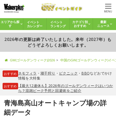
MENU
イベント
イベント
エリアから探
カテゴリ別
最新
カレンダー
ランキング
す
おすすめ
ニュース
2026年の更新は終了いたしました。来年（2027年）も
どうぞよろしくお願いします。
GW(ゴールデンウィーク)2026
中国のGW(ゴールデンウィーク)イ
ネモフィラ
・
潮干狩り
・
ピクニック
・
BBQ
などおでかけ
おすすめ
情報を大特集
【最大12連休も】2026年のゴールデンウィークはいつか
おすすめ
ら？混雑ピーク予想と回避術をご紹介
青海島高山オートキャンプ場の詳
細データ