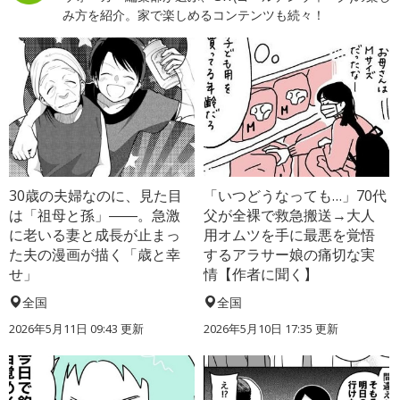
み方を紹介。家で楽しめるコンテンツも続々！
30歳の夫婦なのに、見た目
「いつどうなっても…」70代
は「祖母と孫」――。急激
父が全裸で救急搬送→大人
に老いる妻と成長が止まっ
用オムツを手に最悪を覚悟
た夫の漫画が描く「歳と幸
するアラサー娘の痛切な実
せ」
情【作者に聞く】
全国
全国
2026年5月11日 09:43 更新
2026年5月10日 17:35 更新