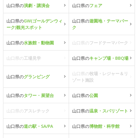
山口県の
演劇・講演会
山口県の
フェア
山口県の
GW(ゴールデンウィ
山口県の
遊園地・テーマパー
ーク)観光スポット
ク
山口県の
水族館・動物園
山口県の
フードテーマパーク
山口県の
工場見学
山口県の
キャンプ場・BBQ場
山口県の
牧場・レジャー＆リ
山口県の
グランピング
ゾート施設
山口県の
タワー・展望台
山口県の
公園
山口県の
アスレチック
山口県の
温泉・スパリゾート
山口県の
道の駅・SA/PA
山口県の
博物館・科学館