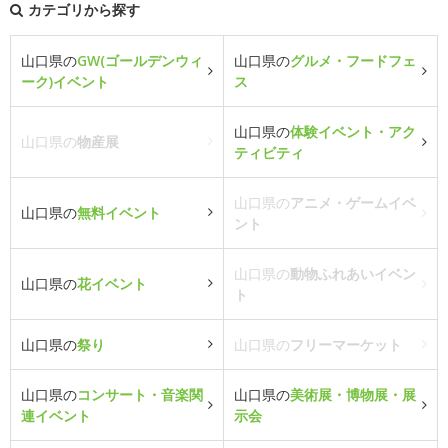
カテゴリから探す
山口県の
GW(ゴールデンウィ
山口県の
グルメ・フードフェ
ーク)イベント
ス
山口県の
体験イベント・アク
山口県の
物産展
ティビティ
山口県の
アニメ・ゲームイベ
山口県の
無料イベント
ント
山口県の
動物ふれあいイベン
山口県の
花イベント
ト
山口県の
祭り
山口県の
フリーマーケット
山口県の
コンサート・音楽関
山口県の
美術展・博物展・展
連イベント
示会