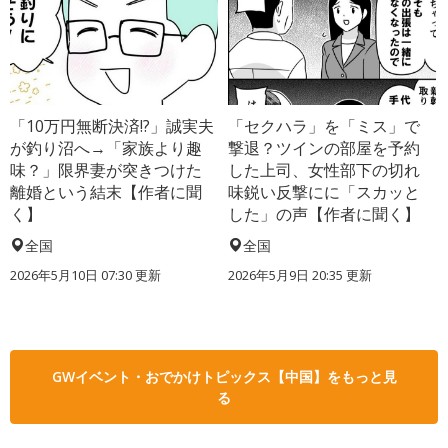
「10万円無断決済!?」誠実夫
「セクハラ」を「ミス」で
が釣り沼へ→「家族より趣
撃退？ツインの部屋を予約
味？」限界妻が突きつけた
した上司、女性部下の切れ
離婚という結末【作者に聞
味鋭い反撃にに「スカッと
く】
した」の声【作者に聞く】
全国
全国
2026年5月10日 07:30 更新
2026年5月9日 20:35 更新
GWイベント・おでかけトピックス【中国】をもっと見
る