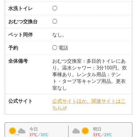
水洗トイレ
◯
おむつ交換台
◯
ペット同伴
なし。
予約
◯ 電話
全体備考
おむつ交換室：多目的トイレにあ
り。温水シャワー：3分100円。炊
事棟あり。レンタル用品：テン
ト・タープ等キャンプ用品。更衣
室なし
公式サイト
公式サイトほか、関連サイトはこ
ちら
今日
明日
37℃
／
30℃
33℃
／
29℃