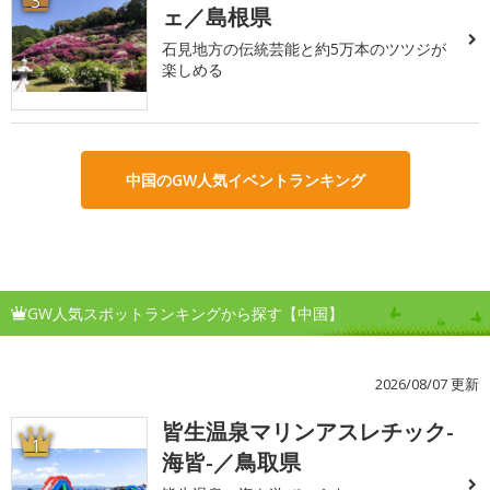
3
ェ／島根県
石見地方の伝統芸能と約5万本のツツジが
楽しめる
中国のGW人気イベントランキング
GW人気スポットランキングから探す【中国】
2026/08/07 更新
皆生温泉マリンアスレチック-
1
海皆-／鳥取県