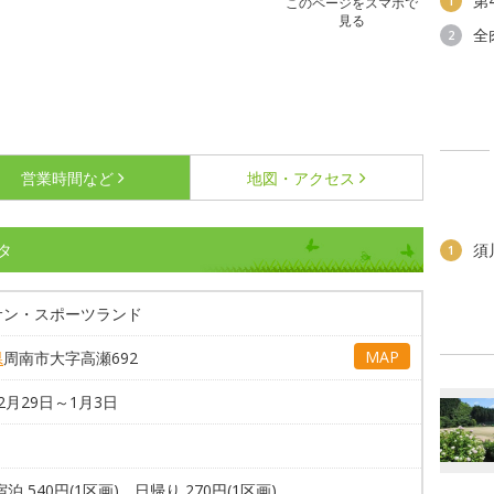
第
1
このページをスマホで
見る
全
2
営業時間など
地図・アクセス
タ
須
1
サン・スポーツランド
MAP
県
周南市大字高瀬692
2月29日～1月3日
宿泊 540円(1区画)、日帰り 270円(1区画)