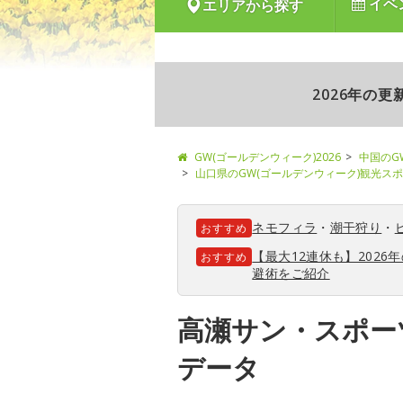
イベ
エリアから探す
2026年の
GW(ゴールデンウィーク)2026
中国のG
山口県のGW(ゴールデンウィーク)観光ス
ネモフィラ
・
潮干狩り
・
おすすめ
【最大12連休も】202
おすすめ
避術をご紹介
高瀬サン・スポー
データ