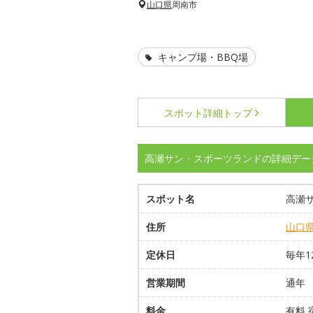
山口県
周南市
キャンプ場・BBQ場
スポット詳細
トップ
高瀬サン・スポーツランドの詳細デー
スポット名
高瀬
住所
山口
定休日
毎年1
営業期間
通年
料金
有料 