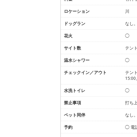
ロケーション
川
ドッグラン
なし
花火
◯
サイト数
テント
温水シャワー
◯
チェックイン／アウト
テン
15:00
水洗トイレ
◯
禁止事項
打ち
ペット同伴
なし
予約
◯ 電