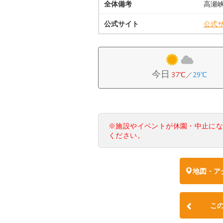
全体備考
高瀬
公式サイト
公式
今日
37℃
／
29℃
※施設やイベントが休園・中止に
ください。
地図・ア
こ