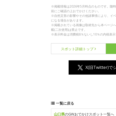
※掲載情報は2026年5月時点のものです。
前にご確認の上おでかけください。
※自然災害の影響やその他諸事情により、イ
になる場合があります。
※掲載されている画像は取材先から本ページ
載(二次使用)は禁止です。
※表示料金は消費税8％ないし10％の内税表示
スポット詳細
トップ
X(旧Twitter)
一覧に戻る
山口県
のGWおでかけスポット一覧へ