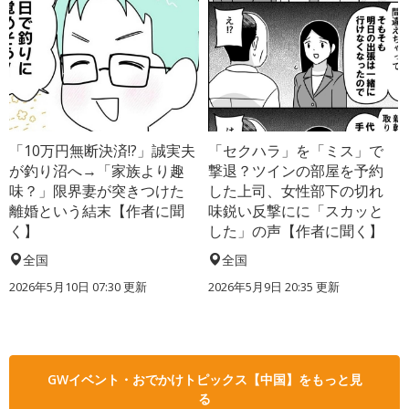
「10万円無断決済!?」誠実夫
「セクハラ」を「ミス」で
が釣り沼へ→「家族より趣
撃退？ツインの部屋を予約
味？」限界妻が突きつけた
した上司、女性部下の切れ
離婚という結末【作者に聞
味鋭い反撃にに「スカッと
く】
した」の声【作者に聞く】
全国
全国
2026年5月10日 07:30 更新
2026年5月9日 20:35 更新
GWイベント・おでかけトピックス【中国】をもっと見
る