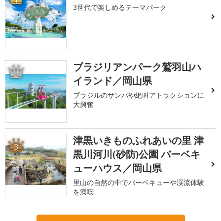
3世代で楽しめるテーマパーク
ブラジリアンパーク鷲羽山ハ
2
イランド／岡山県
ブラジルのサンバや絶叫アトラクションに
大興奮
津黒いきものふれあいの里 津
3
黒川河川(砂防)公園 バーベキ
ューハウス／岡山県
里山の自然の中でバーベキューや渓流体験
を満喫