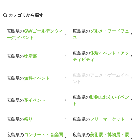
カテゴリから探す
広島県の
GW(ゴールデンウィ
広島県の
グルメ・フードフェ
ーク)イベント
ス
広島県の
体験イベント・アク
広島県の
物産展
ティビティ
広島県の
アニメ・ゲームイベ
広島県の
無料イベント
ント
広島県の
動物ふれあいイベン
広島県の
花イベント
ト
広島県の
祭り
広島県の
フリーマーケット
広島県の
コンサート・音楽関
広島県の
美術展・博物展・展