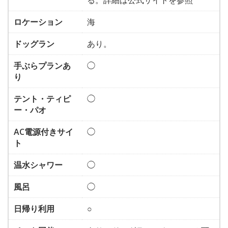
る。詳細は公式サイトを参照
ロケーション
海
ドッグラン
あり。
手ぶらプランあ
◯
り
テント・ティピ
◯
ー・パオ
AC電源付きサイ
◯
ト
温水シャワー
◯
風呂
◯
日帰り利用
○