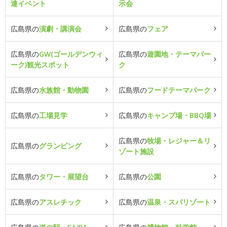
連イベント
示会
広島県の
演劇・講演会
広島県の
フェア
広島県の
GW(ゴールデンウィ
広島県の
遊園地・テーマパー
ーク)観光スポット
ク
広島県の
水族館・動物園
広島県の
フードテーマパーク
広島県の
工場見学
広島県の
キャンプ場・BBQ場
広島県の
牧場・レジャー＆リ
広島県の
グランピング
ゾート施設
広島県の
タワー・展望台
広島県の
公園
広島県の
アスレチック
広島県の
温泉・スパリゾート