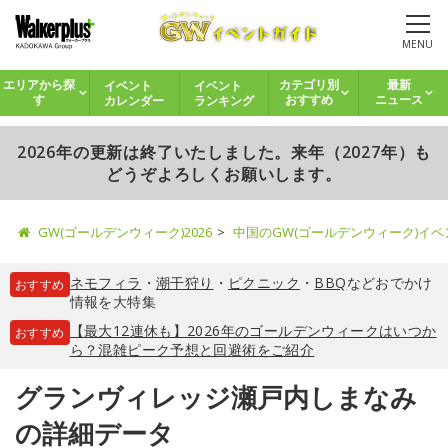
MENU
イベント
イベント
エリアから探
カテゴリ別
最新
カレンダー
ランキング
す
おすすめ
ニュース
2026年の更新は終了いたしました。来年（2027年）も
どうぞよろしくお願いします。
GW(ゴールデンウィーク)2026
中国のGW(ゴールデンウィーク)イ
ネモフィラ
・
潮干狩り
・
ピクニック
・
BBQ
などおでかけ
おすすめ
情報を大特集
【最大12連休も】2026年のゴールデンウィークはいつか
おすすめ
ら？混雑ピーク予想と回避術をご紹介
グランヴィレッジ瀬戸内しまなみ
の詳細データ