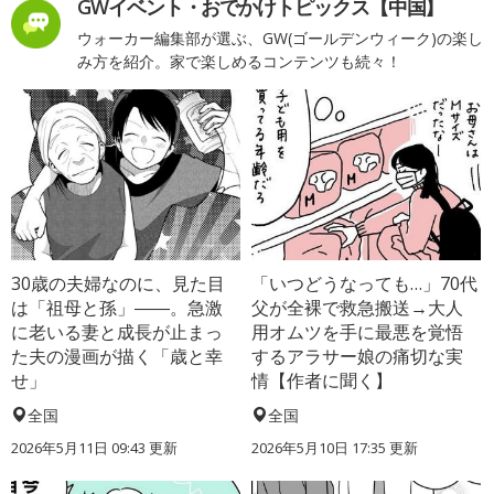
GWイベント・おでかけトピックス【中国】
ウォーカー編集部が選ぶ、GW(ゴールデンウィーク)の楽し
み方を紹介。家で楽しめるコンテンツも続々！
30歳の夫婦なのに、見た目
「いつどうなっても…」70代
は「祖母と孫」――。急激
父が全裸で救急搬送→大人
に老いる妻と成長が止まっ
用オムツを手に最悪を覚悟
た夫の漫画が描く「歳と幸
するアラサー娘の痛切な実
せ」
情【作者に聞く】
全国
全国
2026年5月11日 09:43 更新
2026年5月10日 17:35 更新