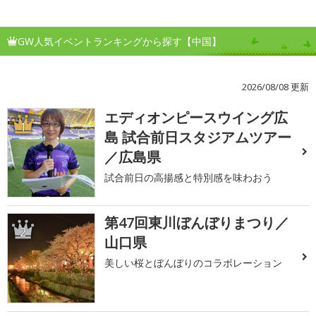
GW人気イベントランキングから探す【中国】
2026/08/08 更新
エディオンピースウイング広
1
島 試合前日スタジアムツアー
／広島県
試合前日の高揚感と特別感を味わおう
第47回東川ぼんぼりまつり／
2
山口県
美しい桜とぼんぼりのコラボレーション