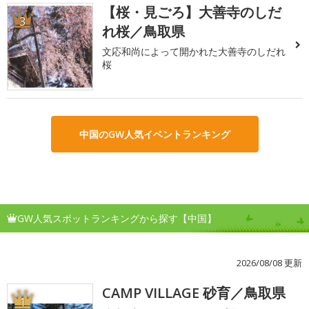
【桜・見ごろ】大善寺のしだ
3
れ桜／鳥取県
文応和尚によって開かれた大善寺のしだれ
桜
中国のGW人気イベントランキング
GW人気スポットランキングから探す【中国】
2026/08/08 更新
CAMP VILLAGE 砂育／鳥取県
1