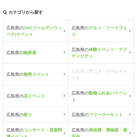
カテゴリから探す
広島県の
GW(ゴールデンウィ
広島県の
グルメ・フードフェ
ーク)イベント
ス
広島県の
体験イベント・アク
広島県の
物産展
ティビティ
広島県の
アニメ・ゲームイベ
広島県の
無料イベント
ント
広島県の
動物ふれあいイベン
広島県の
花イベント
ト
広島県の
祭り
広島県の
フリーマーケット
広島県の
コンサート・音楽関
広島県の
美術展・博物展・展
連イベント
示会