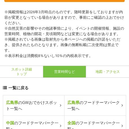
※掲載情報は2026年3月時点のものです。随時更新をしておりますが内
容が変更となっている場合がありますので、事前にご確認の上おでかけ
ください。
※自然災害の影響やその他諸事情により、イベントの開催情報、施設の
営業時間、植物の開花・見頃期間などは変更になる場合があります。
※掲載されている画像は取材先から本ページへの掲載の許諾をいただ
き、提供されたものとなります。画像の無断転載(二次使用)は禁止で
す。
※表示料金は消費税8％ないし10％の内税表示です。
スポット詳細
営業時間など
地図・アクセス
トップ
一覧に戻る
広島県
のGWおでかけスポッ
広島県
のフードテーマパーク
ト一覧へ
一覧へ
中国
のフードテーマパーク一
全国
のフードテーマパーク一
覧へ
覧へ