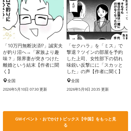
「10万円無断決済!?」誠実夫
「セクハラ」を「ミス」で
が釣り沼へ→「家族より趣
撃退？ツインの部屋を予約
味？」限界妻が突きつけた
した上司、女性部下の切れ
離婚という結末【作者に聞
味鋭い反撃にに「スカッと
く】
した」の声【作者に聞く】
全国
全国
2026年5月10日 07:30 更新
2026年5月9日 20:35 更新
GWイベント・おでかけトピックス【中国】をもっと見
る