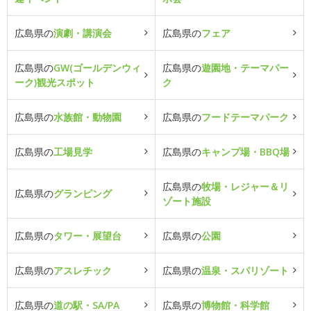
広島県の
演劇・講演会
広島県の
フェア
広島県の
GW(ゴールデンウィ
広島県の
遊園地・テーマパー
ーク)観光スポット
ク
広島県の
水族館・動物園
広島県の
フードテーマパーク
広島県の
工場見学
広島県の
キャンプ場・BBQ場
広島県の
牧場・レジャー＆リ
広島県の
グランピング
ゾート施設
広島県の
タワー・展望台
広島県の
公園
広島県の
アスレチック
広島県の
温泉・スパリゾート
広島県の
道の駅・SA/PA
広島県の
博物館・科学館