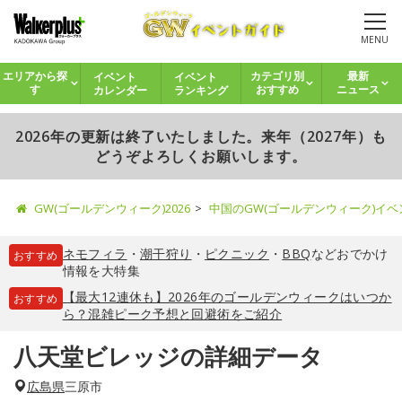
MENU
イベント
イベント
エリアから探
カテゴリ別
最新
カレンダー
ランキング
す
おすすめ
ニュース
2026年の更新は終了いたしました。来年（2027年）も
どうぞよろしくお願いします。
GW(ゴールデンウィーク)2026
中国のGW(ゴールデンウィーク)イ
ネモフィラ
・
潮干狩り
・
ピクニック
・
BBQ
などおでかけ
おすすめ
情報を大特集
【最大12連休も】2026年のゴールデンウィークはいつか
おすすめ
ら？混雑ピーク予想と回避術をご紹介
八天堂ビレッジの詳細データ
広島県
三原市