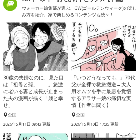
ウォーカー編集部が選ぶ、GW(ゴールデンウィーク)の楽し
み方を紹介。家で楽しめるコンテンツも続々！
30歳の夫婦なのに、見た目
「いつどうなっても…」70代
は「祖母と孫」――。急激
父が全裸で救急搬送→大人
に老いる妻と成長が止まっ
用オムツを手に最悪を覚悟
た夫の漫画が描く「歳と幸
するアラサー娘の痛切な実
せ」
情【作者に聞く】
全国
全国
2026年5月11日 09:43 更新
2026年5月10日 17:35 更新