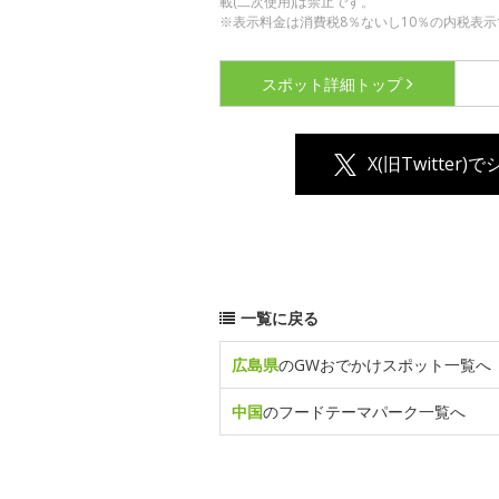
載(二次使用)は禁止です。
※表示料金は消費税8％ないし10％の内税表示
スポット詳細
トップ
X(旧Twitter)
一覧に戻る
広島県
のGWおでかけスポット一覧へ
中国
のフードテーマパーク一覧へ