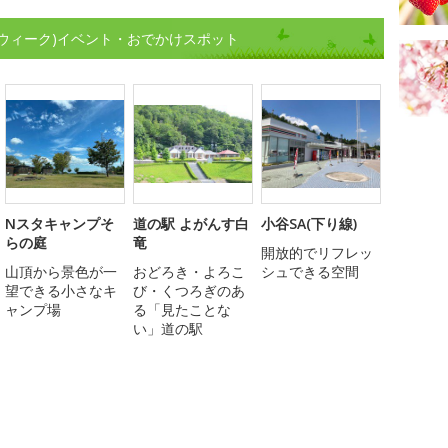
ウィーク)イベント・おでかけスポット
Nスタキャンプそ
道の駅 よがんす白
小谷SA(下り線)
らの庭
竜
開放的でリフレッ
山頂から景色が一
おどろき・よろこ
シュできる空間
望できる小さなキ
び・くつろぎのあ
ャンプ場
る「見たことな
い」道の駅