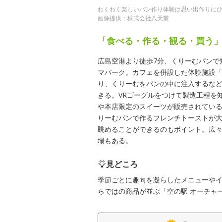
わくわく楽しいパン作り体験は思い出作りに
画像提供：株式会社八天堂
「食べる・作る・観る・買う
広島空港より徒歩7分、くりーむパンで
マパーク。カフェを併設した体験施設
り、くりーむをパンの中に注入するなど
きる。VRゴーグルをつけて製造工程を
や本店限定のスイーツが販売されてい
りーむパンで作るフレンチトーストが大
眺めることができるのもポイント。広
場もある。
見どころ
季節ごとに趣向を凝らしたメニューや
らではの商品が並ぶ「空の駅 オーチャ