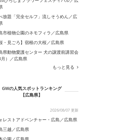
026ひろしまフラワーフェスティバル／広
県
べ放題「完全セルフ」流しそうめん／広
県
島市植物公園のネモフィラ／広島県
桜・見ごろ】宿根の大桜／広島県
島県動物愛護センター 犬の譲渡前講習会
3月）／広島県
もっと見る
GWの人気スポットランキング
【広島県】
2026/08/07 更新
ォレストアドベンチャー・広島／広島県
島三越／広島県
本公園／広島県