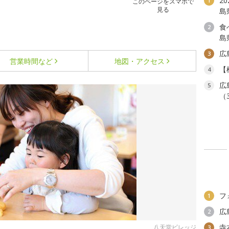
2
1
このページをスマホで
見る
島
食
2
島
広
3
営業時間など
地図・アクセス
【
4
広
5
（
フ
1
広
2
寺
八天堂ビレッジ
3