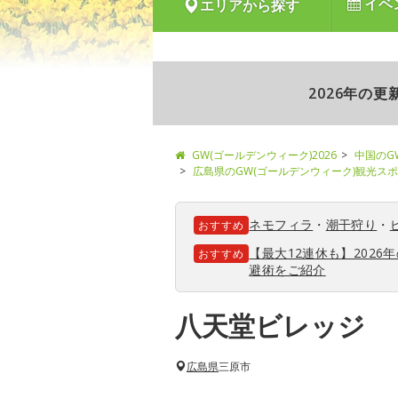
イベ
エリアから探す
2026年の
GW(ゴールデンウィーク)2026
中国のG
広島県のGW(ゴールデンウィーク)観光ス
ネモフィラ
・
潮干狩り
・
おすすめ
【最大12連休も】202
おすすめ
避術をご紹介
八天堂ビレッジ
広島県
三原市