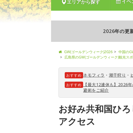
イベ
エリアから探す
2026年の
GW(ゴールデンウィーク)2026
中国のG
広島県のGW(ゴールデンウィーク)観光ス
ネモフィラ
・
潮干狩り
・
おすすめ
【最大12連休も】202
おすすめ
避術をご紹介
お好み共和国ひろ
アクセス