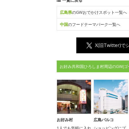
一覧に戻る
広島県
のGWおでかけスポット一覧へ
中国
のフードテーマパーク一覧へ
X(旧Twitter)
お好み共和国ひろしま村周辺のGW(
お好み村
広島パルコ
1人でも気軽に入れ
ショッピングにプ