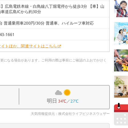
車】広島電鉄本線・白鳥線八丁堀電停から徒歩3分 【車】山
車道広島ICから約30分
8台 普通乗用車200円/30分 普通車、ハイルーフ車対応
43-1661
サイトほか、関連サイトはこちら
変更になる場合があります。ご利用の際は事前にご確認の上おでかけく
明日
34℃
／
27℃
天気情報提供元：株式会社ライフビジネスウェザー