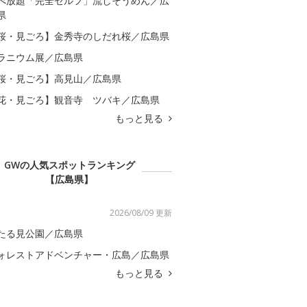
べ放題「完全セルフ」流しそうめん／広
県
桜・見ごろ】金秀寺のしだれ桜／広島県
ラニウム展／広島県
桜・見ごろ】高見山／広島県
花・見ごろ】観音寺 ツバキ／広島県
もっと見る
GWの人気スポットランキング
【広島県】
2026/08/09 更新
たる見公園／広島県
ォレストアドベンチャー・広島／広島県
もっと見る