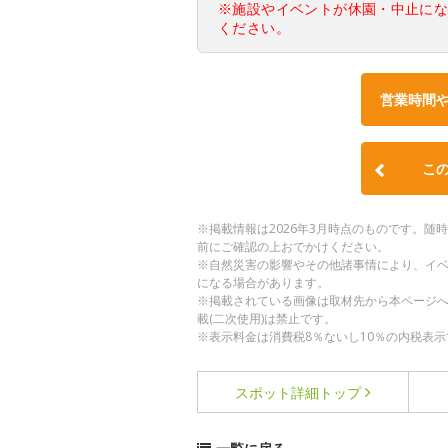
※施設やイベントが休園・中止に
ください。
営業時間
こ
※掲載情報は2026年3月時点のものです。
前にご確認の上おでかけください。
※自然災害の影響やその他諸事情により、イ
になる場合があります。
※掲載されている画像は取材先から本ページ
載(二次使用)は禁止です。
※表示料金は消費税8％ないし10％の内税表示
スポット詳細
トップ