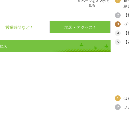
食
1
このページをスマホで
見る
島
【
2
ゼ
3
営業時間など
地図・アクセス
【
4
【
5
セス
ほ
1
フ
2