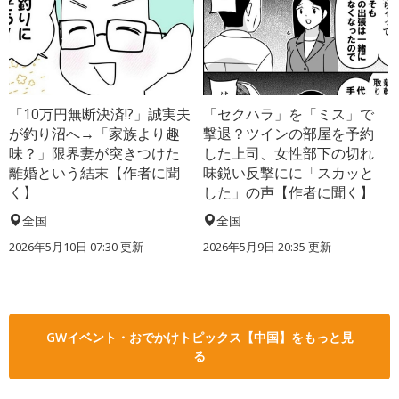
「10万円無断決済!?」誠実夫
「セクハラ」を「ミス」で
が釣り沼へ→「家族より趣
撃退？ツインの部屋を予約
味？」限界妻が突きつけた
した上司、女性部下の切れ
離婚という結末【作者に聞
味鋭い反撃にに「スカッと
く】
した」の声【作者に聞く】
全国
全国
2026年5月10日 07:30 更新
2026年5月9日 20:35 更新
GWイベント・おでかけトピックス【中国】をもっと見
る