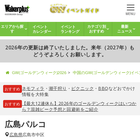
MENU
イベント
イベント
エリアから探
カテゴリ別
最新
カレンダー
ランキング
す
おすすめ
ニュース
2026年の更新は終了いたしました。来年（2027年）も
どうぞよろしくお願いします。
GW(ゴールデンウィーク)2026
中国のGW(ゴールデンウィーク)イ
ネモフィラ
・
潮干狩り
・
ピクニック
・
BBQ
などおでかけ
おすすめ
情報を大特集
【最大12連休も】2026年のゴールデンウィークはいつか
おすすめ
ら？混雑ピーク予想と回避術をご紹介
広島パルコ
広島県
広島市中区