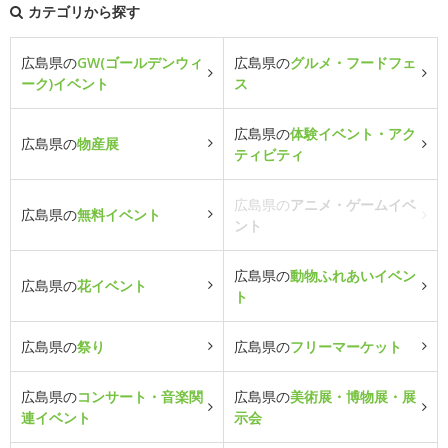
カテゴリから探す
広島県の
GW(ゴールデンウィ
広島県の
グルメ・フードフェ
ーク)イベント
ス
広島県の
体験イベント・アク
広島県の
物産展
ティビティ
広島県の
アニメ・ゲームイベ
広島県の
無料イベント
ント
広島県の
動物ふれあいイベン
広島県の
花イベント
ト
広島県の
祭り
広島県の
フリーマーケット
広島県の
コンサート・音楽関
広島県の
美術展・博物展・展
連イベント
示会