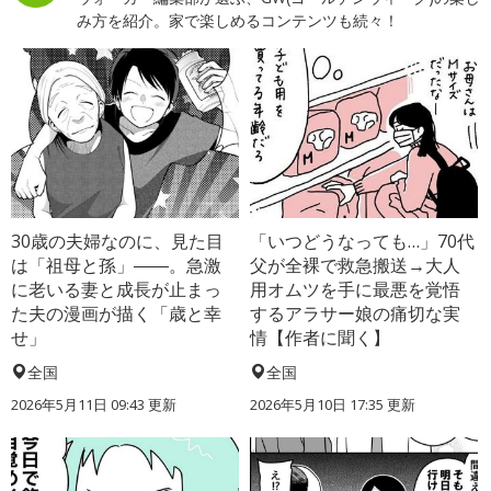
み方を紹介。家で楽しめるコンテンツも続々！
30歳の夫婦なのに、見た目
「いつどうなっても…」70代
は「祖母と孫」――。急激
父が全裸で救急搬送→大人
に老いる妻と成長が止まっ
用オムツを手に最悪を覚悟
た夫の漫画が描く「歳と幸
するアラサー娘の痛切な実
せ」
情【作者に聞く】
全国
全国
2026年5月11日 09:43 更新
2026年5月10日 17:35 更新