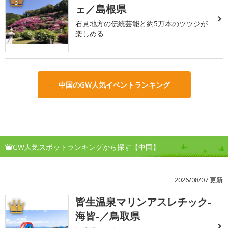
3
ェ／島根県
石見地方の伝統芸能と約5万本のツツジが
楽しめる
中国のGW人気イベントランキング
GW人気スポットランキングから探す【中国】
2026/08/07 更新
皆生温泉マリンアスレチック-
1
海皆-／鳥取県