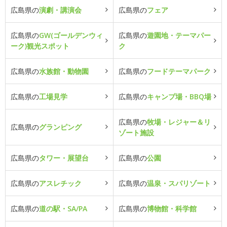
広島県の
演劇・講演会
広島県の
フェア
広島県の
GW(ゴールデンウィ
広島県の
遊園地・テーマパー
ーク)観光スポット
ク
広島県の
水族館・動物園
広島県の
フードテーマパーク
広島県の
工場見学
広島県の
キャンプ場・BBQ場
広島県の
牧場・レジャー＆リ
広島県の
グランピング
ゾート施設
広島県の
タワー・展望台
広島県の
公園
広島県の
アスレチック
広島県の
温泉・スパリゾート
広島県の
道の駅・SA/PA
広島県の
博物館・科学館