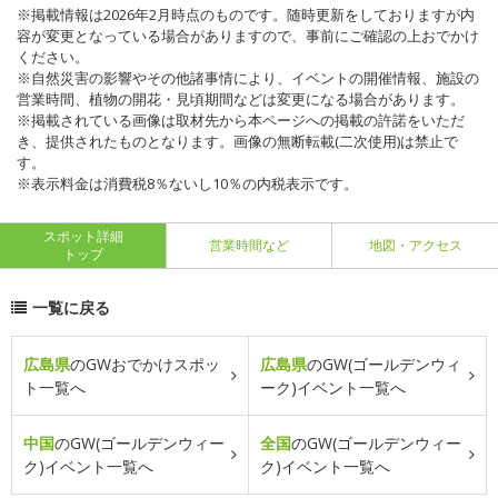
※掲載情報は2026年2月時点のものです。随時更新をしておりますが内
容が変更となっている場合がありますので、事前にご確認の上おでかけ
ください。
※自然災害の影響やその他諸事情により、イベントの開催情報、施設の
営業時間、植物の開花・見頃期間などは変更になる場合があります。
※掲載されている画像は取材先から本ページへの掲載の許諾をいただ
き、提供されたものとなります。画像の無断転載(二次使用)は禁止で
す。
※表示料金は消費税8％ないし10％の内税表示です。
スポット詳細
営業時間など
地図・アクセス
トップ
一覧に戻る
広島県
のGWおでかけスポッ
広島県
のGW(ゴールデンウィ
ト一覧へ
ーク)イベント一覧へ
中国
のGW(ゴールデンウィー
全国
のGW(ゴールデンウィー
ク)イベント一覧へ
ク)イベント一覧へ