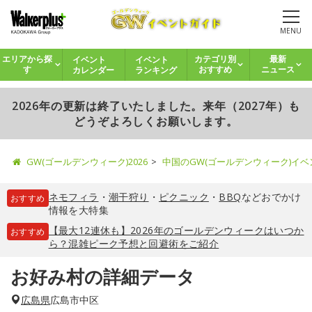
MENU
イベント
イベント
エリアから探
カテゴリ別
最新
カレンダー
ランキング
す
おすすめ
ニュース
2026年の更新は終了いたしました。来年（2027年）も
どうぞよろしくお願いします。
GW(ゴールデンウィーク)2026
中国のGW(ゴールデンウィーク)イ
ネモフィラ
・
潮干狩り
・
ピクニック
・
BBQ
などおでかけ
おすすめ
情報を大特集
【最大12連休も】2026年のゴールデンウィークはいつか
おすすめ
ら？混雑ピーク予想と回避術をご紹介
お好み村の詳細データ
広島県
広島市中区