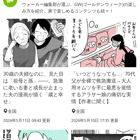
ウォーカー編集部が選ぶ、GW(ゴールデンウィーク)の楽し
み方を紹介。家で楽しめるコンテンツも続々！
30歳の夫婦なのに、見た目
「いつどうなっても…」70代
は「祖母と孫」――。急激
父が全裸で救急搬送→大人
に老いる妻と成長が止まっ
用オムツを手に最悪を覚悟
た夫の漫画が描く「歳と幸
するアラサー娘の痛切な実
せ」
情【作者に聞く】
全国
全国
2026年5月11日 09:43 更新
2026年5月10日 17:35 更新