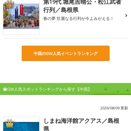
第19代 堀尾吉晴公・松江武者
3
行列／島根県
春の夢 壮麗なる行列が今よみがえる！
中国のGW人気イベントランキング
GW人気スポットランキングから探す【中国】
2026/08/09 更新
しまね海洋館アクアス／島根
1
県