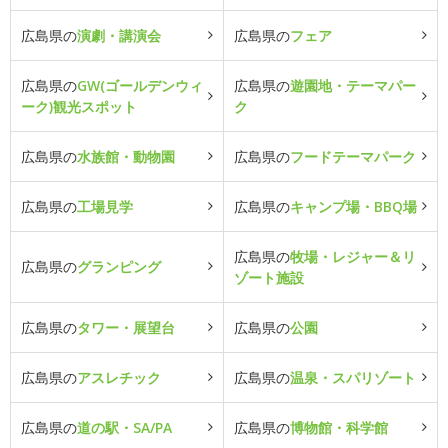
広島県の
演劇・講演会
広島県の
フェア
広島県の
GW(ゴールデンウィ
広島県の
遊園地・テーマパー
ーク)観光スポット
ク
広島県の
水族館・動物園
広島県の
フードテーマパーク
広島県の
工場見学
広島県の
キャンプ場・BBQ場
広島県の
牧場・レジャー＆リ
広島県の
グランピング
ゾート施設
広島県の
タワー・展望台
広島県の
公園
広島県の
アスレチック
広島県の
温泉・スパリゾート
広島県の
道の駅・SA/PA
広島県の
博物館・科学館