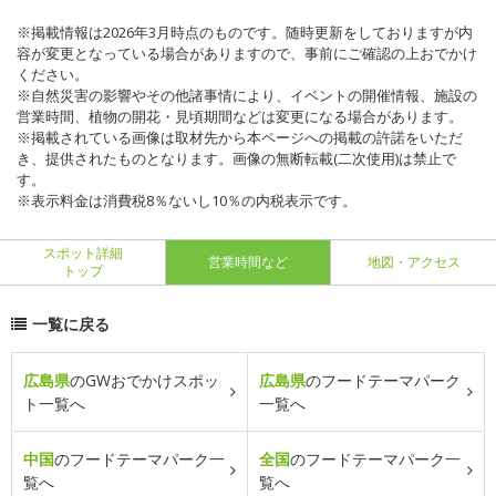
※掲載情報は2026年3月時点のものです。随時更新をしておりますが内
容が変更となっている場合がありますので、事前にご確認の上おでかけ
ください。
※自然災害の影響やその他諸事情により、イベントの開催情報、施設の
営業時間、植物の開花・見頃期間などは変更になる場合があります。
※掲載されている画像は取材先から本ページへの掲載の許諾をいただ
き、提供されたものとなります。画像の無断転載(二次使用)は禁止で
す。
※表示料金は消費税8％ないし10％の内税表示です。
スポット詳細
営業時間など
地図・アクセス
トップ
一覧に戻る
広島県
のGWおでかけスポッ
広島県
のフードテーマパーク
ト一覧へ
一覧へ
中国
のフードテーマパーク一
全国
のフードテーマパーク一
覧へ
覧へ