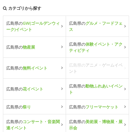
カテゴリから探す
広島県の
GW(ゴールデンウィ
広島県の
グルメ・フードフェ
ーク)イベント
ス
広島県の
体験イベント・アク
広島県の
物産展
ティビティ
広島県の
アニメ・ゲームイベ
広島県の
無料イベント
ント
広島県の
動物ふれあいイベン
広島県の
花イベント
ト
広島県の
祭り
広島県の
フリーマーケット
広島県の
コンサート・音楽関
広島県の
美術展・博物展・展
連イベント
示会