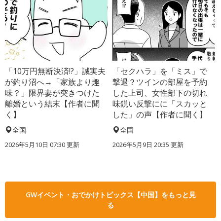
「10万円無断決済!?」誠実夫
「セクハラ」を「ミス」で
が釣り沼へ→「家族より趣
撃退？ツインの部屋を予約
味？」限界妻が突きつけた
した上司、女性部下の切れ
離婚という結末【作者に聞
味鋭い反撃にに「スカッと
く】
した」の声【作者に聞く】
全国
全国
2026年5月10日 07:30 更新
2026年5月9日 20:35 更新
GWイベント・おでかけトピックス【中国】をもっと見
る