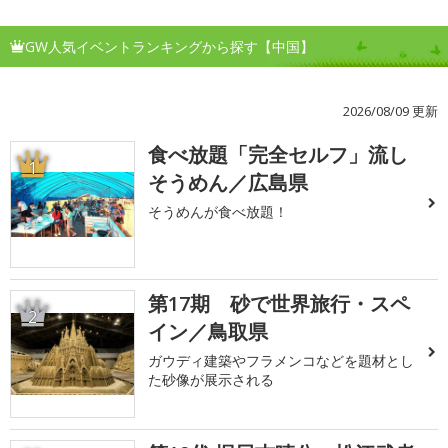
GW人気イベントランキングから探す【中国】
2026/08/09 更新
食べ放題「完全セルフ」流し
1
そうめん／広島県
そうめんが食べ放題！
第17期 砂で世界旅行・スペ
2
イン／鳥取県
ガウディ建築やフラメンコなどを題材とし
た砂像が展示される