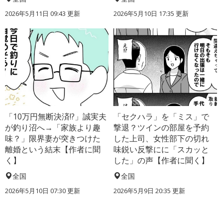
2026年5月11日 09:43 更新
2026年5月10日 17:35 更新
「10万円無断決済!?」誠実夫
「セクハラ」を「ミス」で
が釣り沼へ→「家族より趣
撃退？ツインの部屋を予約
味？」限界妻が突きつけた
した上司、女性部下の切れ
離婚という結末【作者に聞
味鋭い反撃にに「スカッと
く】
した」の声【作者に聞く】
全国
全国
2026年5月10日 07:30 更新
2026年5月9日 20:35 更新