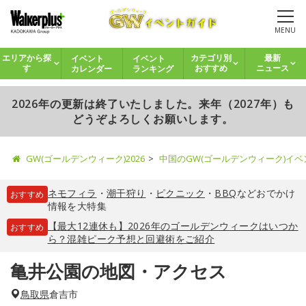
MENU
イベント
イベント
エリアから探
カテゴリ別
最新
カレンダー
ランキング
す
おすすめ
ニュース
2026年の更新は終了いたしました。来年（2027年）も
どうぞよろしくお願いします。
GW(ゴールデンウィーク)2026
中国のGW(ゴールデンウィーク)イ
ネモフィラ
・
潮干狩り
・
ピクニック
・
BBQ
などおでかけ
おすすめ
情報を大特集
【最大12連休も】2026年のゴールデンウィークはいつか
おすすめ
ら？混雑ピーク予想と回避術をご紹介
亀井公園の地図・アクセス
鳥取県
倉吉市