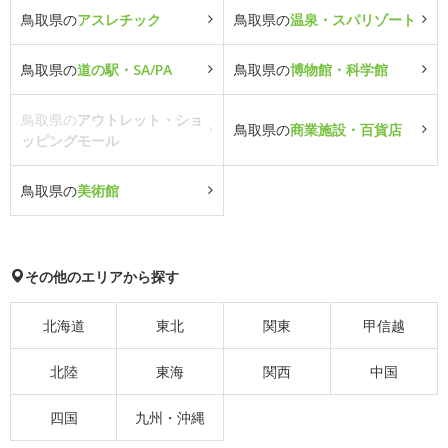
鳥取県の
アスレチック
鳥取県の
温泉・スパリゾート
鳥取県の
道の駅・SA/PA
鳥取県の
博物館・科学館
鳥取県の
アウトレット・ショ
鳥取県の
商業施設・百貨店
ッピングモール
鳥取県の
美術館
その他のエリアから探す
北海道
東北
関東
甲信越
北陸
東海
関西
中国
四国
九州・沖縄