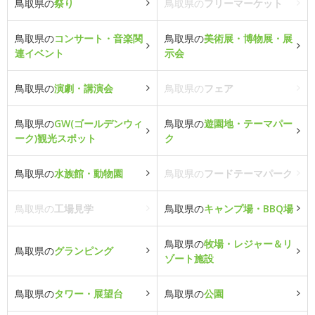
鳥取県の
祭り
鳥取県の
フリーマーケット
鳥取県の
コンサート・音楽関
鳥取県の
美術展・博物展・展
連イベント
示会
鳥取県の
演劇・講演会
鳥取県の
フェア
鳥取県の
GW(ゴールデンウィ
鳥取県の
遊園地・テーマパー
ーク)観光スポット
ク
鳥取県の
水族館・動物園
鳥取県の
フードテーマパーク
鳥取県の
工場見学
鳥取県の
キャンプ場・BBQ場
鳥取県の
牧場・レジャー＆リ
鳥取県の
グランピング
ゾート施設
鳥取県の
タワー・展望台
鳥取県の
公園