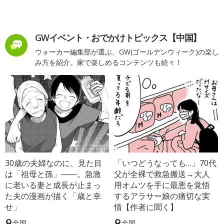
GWイベント・おでかけトピックス【中国】
ウォーカー編集部が選ぶ、GW(ゴールデンウィーク)の楽し
み方を紹介。家で楽しめるコンテンツも続々！
30歳の夫婦なのに、見た目
「いつどうなっても…」70代
は「祖母と孫」――。急激
父が全裸で救急搬送→大人
に老いる妻と成長が止まっ
用オムツを手に最悪を覚悟
た夫の漫画が描く「歳と幸
するアラサー娘の痛切な実
せ」
情【作者に聞く】
全国
全国