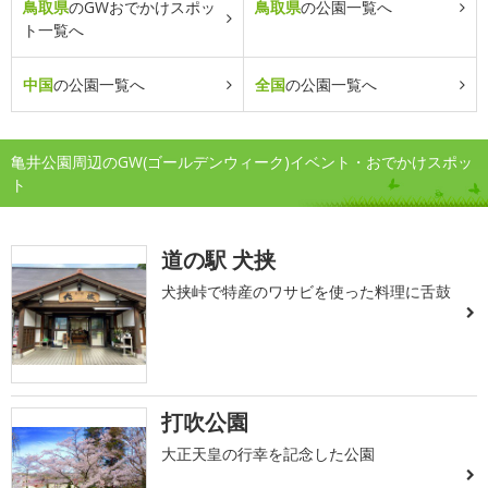
鳥取県
のGWおでかけスポッ
鳥取県
の公園一覧へ
ト一覧へ
中国
の公園一覧へ
全国
の公園一覧へ
亀井公園周辺のGW(ゴールデンウィーク)イベント・おでかけスポッ
ト
道の駅 犬挟
犬挟峠で特産のワサビを使った料理に舌鼓
打吹公園
大正天皇の行幸を記念した公園