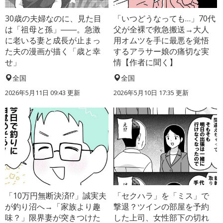
30歳の夫婦なのに、見た目
「いつどうなっても…」70代
は「祖母と孫」――。急激
父が全裸で救急搬送→大人
に老いる妻と成長が止まっ
用オムツを手に最悪を覚悟
た夫の漫画が描く「歳と幸
するアラサー娘の痛切な実
せ」
情【作者に聞く】
全国
全国
2026年5月11日 09:43 更新
2026年5月10日 17:35 更新
「10万円無断決済!?」誠実夫
「セクハラ」を「ミス」で
が釣り沼へ→「家族より趣
撃退？ツインの部屋を予約
味？」限界妻が突きつけた
した上司、女性部下の切れ