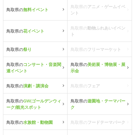
鳥取県の
アニメ・ゲームイベ
鳥取県の
無料イベント
ント
鳥取県の
動物ふれあいイベン
鳥取県の
花イベント
ト
鳥取県の
祭り
鳥取県の
フリーマーケット
鳥取県の
コンサート・音楽関
鳥取県の
美術展・博物展・展
連イベント
示会
鳥取県の
演劇・講演会
鳥取県の
フェア
鳥取県の
GW(ゴールデンウィ
鳥取県の
遊園地・テーマパー
ーク)観光スポット
ク
鳥取県の
水族館・動物園
鳥取県の
フードテーマパーク