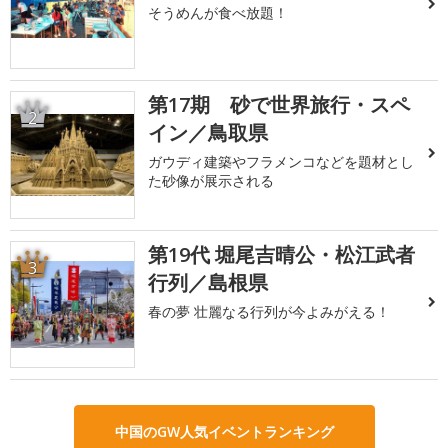
そうめんが食べ放題！
第17期 砂で世界旅行・スペ
2
イン／鳥取県
ガウディ建築やフラメンコなどを題材とし
た砂像が展示される
第19代 堀尾吉晴公・松江武者
3
行列／島根県
春の夢 壮麗なる行列が今よみがえる！
中国のGW人気イベントランキング