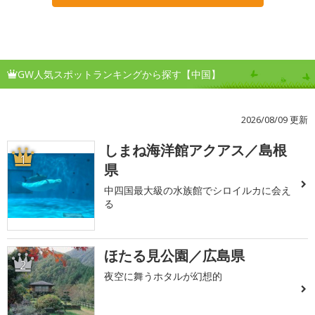
GW人気スポットランキングから探す【中国】
2026/08/09 更新
しまね海洋館アクアス／島根
1
県
中四国最大級の水族館でシロイルカに会え
る
ほたる見公園／広島県
2
夜空に舞うホタルが幻想的