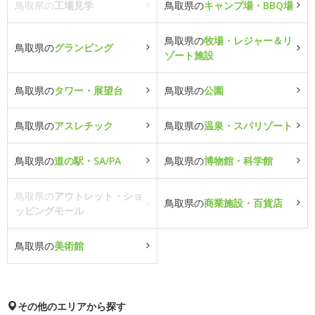
鳥取県の
工場見学
鳥取県の
キャンプ場・BBQ場
鳥取県の
牧場・レジャー＆リ
鳥取県の
グランピング
ゾート施設
鳥取県の
タワー・展望台
鳥取県の
公園
鳥取県の
アスレチック
鳥取県の
温泉・スパリゾート
鳥取県の
道の駅・SA/PA
鳥取県の
博物館・科学館
鳥取県の
アウトレット・ショ
鳥取県の
商業施設・百貨店
ッピングモール
鳥取県の
美術館
その他のエリアから探す