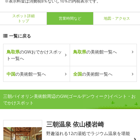
※表示料金は消費税8％ないし10％の内税表示です。
スポット詳細
営業時間など
地図・アクセス
トップ
一覧に戻る
鳥取県
のGWおでかけスポッ
鳥取県
の美術館一覧へ
ト一覧へ
中国
の美術館一覧へ
全国
の美術館一覧へ
三朝バイオリン美術館周辺のGW(ゴールデンウィーク)イベント・お
でかけスポット
三朝温泉 依山楼岩崎
野趣溢れる12の湯処でラジウム温泉を堪能