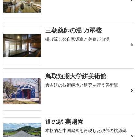
三朝薬師の湯 万翆楼
掛け流しの自家源泉と美食が自慢
鳥取短期大学絣美術館
倉吉絣の技術継承と研究を行う美術館
道の駅 燕趙園
本格的な中国庭園を再現した現代の桃源郷