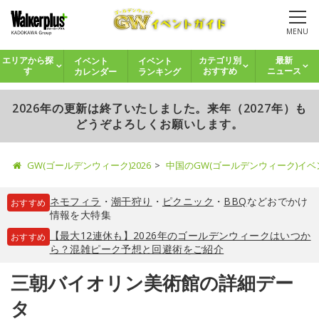
MENU
イベント
イベント
エリアから探
カテゴリ別
最新
カレンダー
ランキング
す
おすすめ
ニュース
2026年の更新は終了いたしました。来年（2027年）も
どうぞよろしくお願いします。
GW(ゴールデンウィーク)2026
中国のGW(ゴールデンウィーク)イ
ネモフィラ
・
潮干狩り
・
ピクニック
・
BBQ
などおでかけ
おすすめ
情報を大特集
【最大12連休も】2026年のゴールデンウィークはいつか
おすすめ
ら？混雑ピーク予想と回避術をご紹介
三朝バイオリン美術館の詳細デー
タ