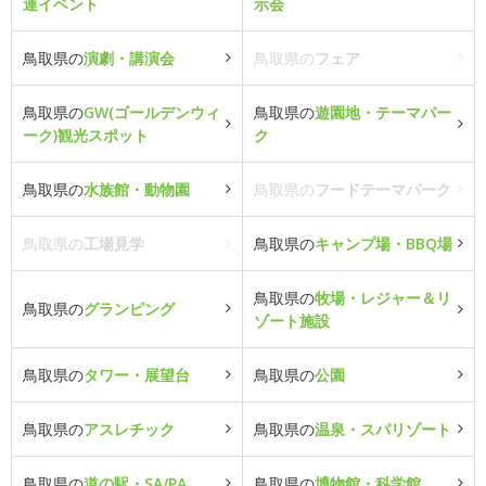
連イベント
示会
鳥取県の
演劇・講演会
鳥取県の
フェア
鳥取県の
GW(ゴールデンウィ
鳥取県の
遊園地・テーマパー
ーク)観光スポット
ク
鳥取県の
水族館・動物園
鳥取県の
フードテーマパーク
鳥取県の
工場見学
鳥取県の
キャンプ場・BBQ場
鳥取県の
牧場・レジャー＆リ
鳥取県の
グランピング
ゾート施設
鳥取県の
タワー・展望台
鳥取県の
公園
鳥取県の
アスレチック
鳥取県の
温泉・スパリゾート
鳥取県の
道の駅・SA/PA
鳥取県の
博物館・科学館