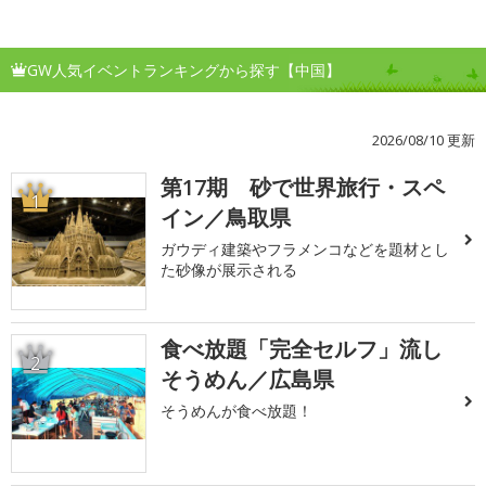
GW人気イベントランキングから探す【中国】
2026/08/10 更新
第17期 砂で世界旅行・スペ
1
イン／鳥取県
ガウディ建築やフラメンコなどを題材とし
た砂像が展示される
食べ放題「完全セルフ」流し
2
そうめん／広島県
そうめんが食べ放題！