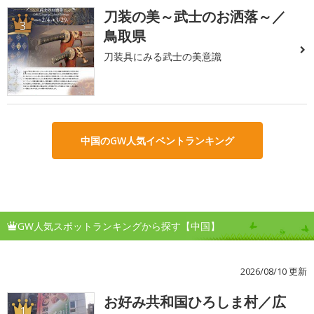
刀装の美～武士のお洒落～／
3
鳥取県
刀装具にみる武士の美意識
中国のGW人気イベントランキング
GW人気スポットランキングから探す【中国】
2026/08/10 更新
お好み共和国ひろしま村／広
1