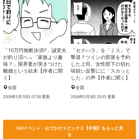
「10万円無断決済!?」誠実夫
「セクハラ」を「ミス」で
が釣り沼へ→「家族より趣
撃退？ツインの部屋を予約
味？」限界妻が突きつけた
した上司、女性部下の切れ
離婚という結末【作者に聞
味鋭い反撃にに「スカッと
く】
した」の声【作者に聞く】
全国
全国
2026年5月10日 07:30 更新
2026年5月9日 20:35 更新
GWイベント・おでかけトピックス【中国】をもっと見
る