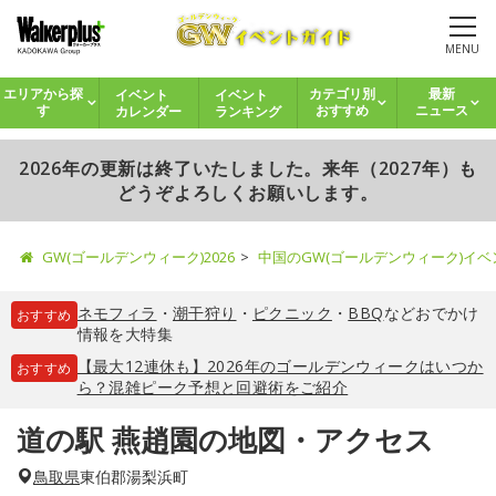
MENU
イベント
イベント
エリアから探
カテゴリ別
最新
カレンダー
ランキング
す
おすすめ
ニュース
2026年の更新は終了いたしました。来年（2027年）も
どうぞよろしくお願いします。
GW(ゴールデンウィーク)2026
中国のGW(ゴールデンウィーク)イ
ネモフィラ
・
潮干狩り
・
ピクニック
・
BBQ
などおでかけ
おすすめ
情報を大特集
【最大12連休も】2026年のゴールデンウィークはいつか
おすすめ
ら？混雑ピーク予想と回避術をご紹介
道の駅 燕趙園の地図・アクセス
鳥取県
東伯郡湯梨浜町