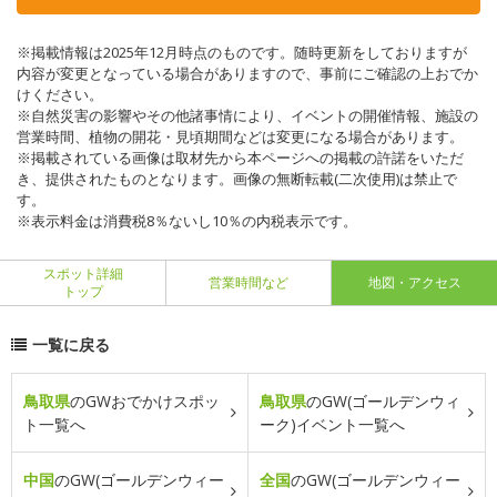
※掲載情報は2025年12月時点のものです。随時更新をしておりますが
内容が変更となっている場合がありますので、事前にご確認の上おでか
けください。
※自然災害の影響やその他諸事情により、イベントの開催情報、施設の
営業時間、植物の開花・見頃期間などは変更になる場合があります。
※掲載されている画像は取材先から本ページへの掲載の許諾をいただ
き、提供されたものとなります。画像の無断転載(二次使用)は禁止で
す。
※表示料金は消費税8％ないし10％の内税表示です。
スポット詳細
営業時間など
地図・アクセス
トップ
一覧に戻る
鳥取県
のGWおでかけスポッ
鳥取県
のGW(ゴールデンウィ
ト一覧へ
ーク)イベント一覧へ
中国
のGW(ゴールデンウィー
全国
のGW(ゴールデンウィー