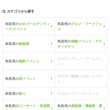
カテゴリから探す
鳥取県の
GW(ゴールデンウィ
鳥取県の
グルメ・フードフェ
ーク)イベント
ス
鳥取県の
体験イベント・アク
鳥取県の
物産展
ティビティ
鳥取県の
アニメ・ゲームイベ
鳥取県の
無料イベント
ント
鳥取県の
動物ふれあいイベン
鳥取県の
花イベント
ト
鳥取県の
祭り
鳥取県の
フリーマーケット
鳥取県の
コンサート・音楽関
鳥取県の
美術展・博物展・展