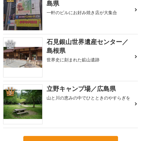
島県
一軒のビルにお好み焼き店が大集合
石見銀山世界遺産センター／
2
島根県
世界史に刻まれた鉱山遺跡
立野キャンプ場／広島県
3
山と川の恵みの中でひとときのやすらぎを