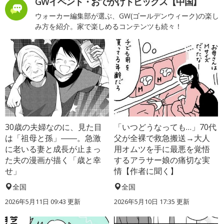
GWイベント・おでかけトピックス【中国】
ウォーカー編集部が選ぶ、GW(ゴールデンウィーク)の楽し
み方を紹介。家で楽しめるコンテンツも続々！
30歳の夫婦なのに、見た目
「いつどうなっても…」70代
は「祖母と孫」――。急激
父が全裸で救急搬送→大人
に老いる妻と成長が止まっ
用オムツを手に最悪を覚悟
た夫の漫画が描く「歳と幸
するアラサー娘の痛切な実
せ」
情【作者に聞く】
全国
全国
2026年5月11日 09:43 更新
2026年5月10日 17:35 更新