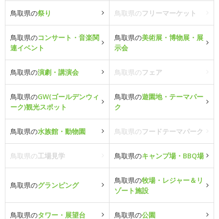
鳥取県の
祭り
鳥取県の
フリーマーケット
鳥取県の
コンサート・音楽関
鳥取県の
美術展・博物展・展
連イベント
示会
鳥取県の
演劇・講演会
鳥取県の
フェア
鳥取県の
GW(ゴールデンウィ
鳥取県の
遊園地・テーマパー
ーク)観光スポット
ク
鳥取県の
水族館・動物園
鳥取県の
フードテーマパーク
鳥取県の
工場見学
鳥取県の
キャンプ場・BBQ場
鳥取県の
牧場・レジャー＆リ
鳥取県の
グランピング
ゾート施設
鳥取県の
タワー・展望台
鳥取県の
公園