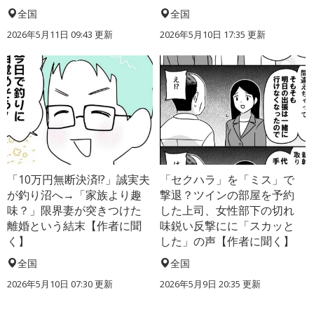
全国
全国
2026年5月11日 09:43 更新
2026年5月10日 17:35 更新
「10万円無断決済!?」誠実夫
「セクハラ」を「ミス」で
が釣り沼へ→「家族より趣
撃退？ツインの部屋を予約
味？」限界妻が突きつけた
した上司、女性部下の切れ
離婚という結末【作者に聞
味鋭い反撃にに「スカッと
く】
した」の声【作者に聞く】
全国
全国
2026年5月10日 07:30 更新
2026年5月9日 20:35 更新