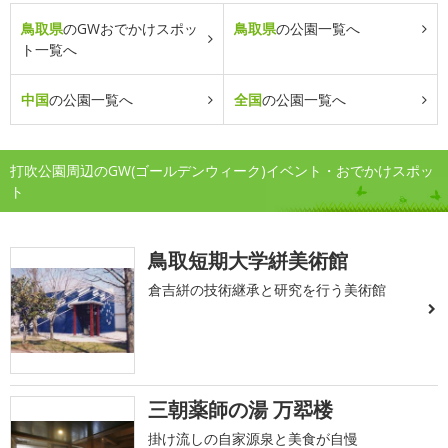
鳥取県
のGWおでかけスポッ
鳥取県
の公園一覧へ
ト一覧へ
中国
の公園一覧へ
全国
の公園一覧へ
打吹公園周辺のGW(ゴールデンウィーク)イベント・おでかけスポッ
ト
鳥取短期大学絣美術館
倉吉絣の技術継承と研究を行う美術館
三朝薬師の湯 万翆楼
掛け流しの自家源泉と美食が自慢