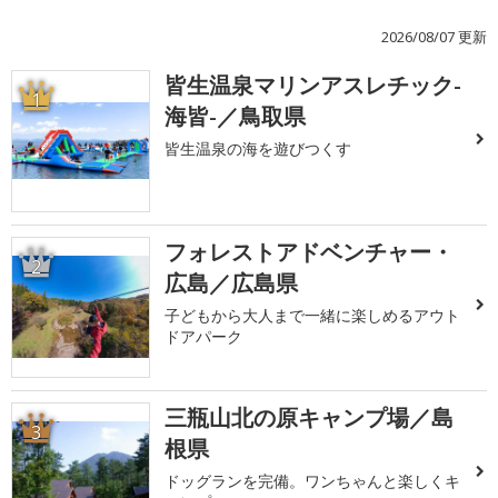
2026/08/07 更新
皆生温泉マリンアスレチック-
1
海皆-／鳥取県
皆生温泉の海を遊びつくす
フォレストアドベンチャー・
2
広島／広島県
子どもから大人まで一緒に楽しめるアウト
ドアパーク
三瓶山北の原キャンプ場／島
3
根県
ドッグランを完備。ワンちゃんと楽しくキ