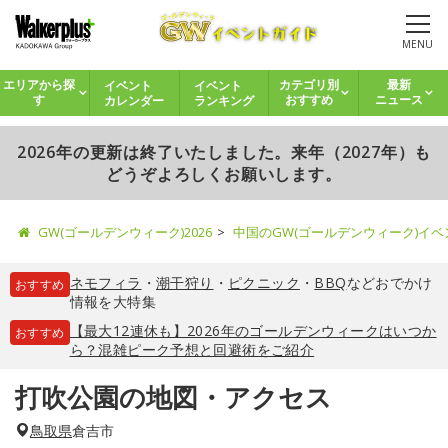
MENU
イベント
イベント
エリアから探
カテゴリ別
最新
カレンダー
ランキング
す
おすすめ
ニュース
2026年の更新は終了いたしました。来年（2027年）も
どうぞよろしくお願いします。
GW(ゴールデンウィーク)2026
中国のGW(ゴールデンウィーク)イ
ネモフィラ
・
潮干狩り
・
ピクニック
・
BBQ
などおでかけ
おすすめ
情報を大特集
【最大12連休も】2026年のゴールデンウィークはいつか
おすすめ
ら？混雑ピーク予想と回避術をご紹介
打吹公園の地図・アクセス
鳥取県
倉吉市