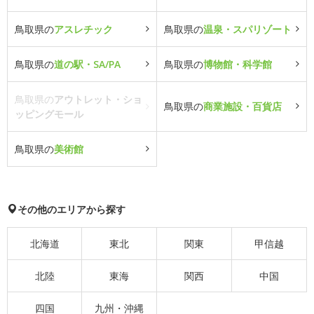
鳥取県の
アスレチック
鳥取県の
温泉・スパリゾート
鳥取県の
道の駅・SA/PA
鳥取県の
博物館・科学館
鳥取県の
アウトレット・ショ
鳥取県の
商業施設・百貨店
ッピングモール
鳥取県の
美術館
その他のエリアから探す
北海道
東北
関東
甲信越
北陸
東海
関西
中国
四国
九州・沖縄