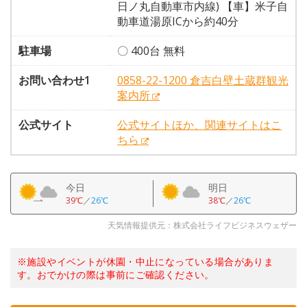
日ノ丸自動車市内線) 【車】米子自
動車道湯原ICから約40分
駐車場
〇 400台 無料
お問い合わせ1
0858-22-1200 倉吉白壁土蔵群観光
案内所
公式サイト
公式サイトほか、関連サイトはこ
ちら
今日
明日
39℃
／
26℃
38℃
／
26℃
天気情報提供元：株式会社ライフビジネスウェザー
※施設やイベントが休園・中止になっている場合がありま
す。おでかけの際は事前にご確認ください。