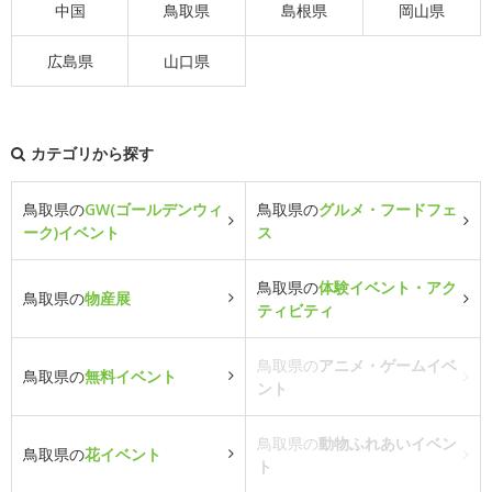
中国
鳥取県
島根県
岡山県
広島県
山口県
カテゴリから探す
鳥取県の
GW(ゴールデンウィ
鳥取県の
グルメ・フードフェ
ーク)イベント
ス
鳥取県の
体験イベント・アク
鳥取県の
物産展
ティビティ
鳥取県の
アニメ・ゲームイベ
鳥取県の
無料イベント
ント
鳥取県の
動物ふれあいイベン
鳥取県の
花イベント
ト