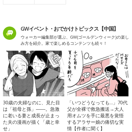
GWイベント・おでかけトピックス【中国】
ウォーカー編集部が選ぶ、GW(ゴールデンウィーク)の楽し
み方を紹介。家で楽しめるコンテンツも続々！
30歳の夫婦なのに、見た目
「いつどうなっても…」70代
は「祖母と孫」――。急激
父が全裸で救急搬送→大人
に老いる妻と成長が止まっ
用オムツを手に最悪を覚悟
た夫の漫画が描く「歳と幸
するアラサー娘の痛切な実
せ」
情【作者に聞く】