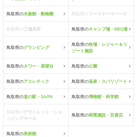
鳥取県の
水族館・動物園
鳥取県の
フードテーマパーク
鳥取県の
工場見学
鳥取県の
キャンプ場・BBQ場
鳥取県の
牧場・レジャー＆リ
鳥取県の
グランピング
ゾート施設
鳥取県の
タワー・展望台
鳥取県の
公園
鳥取県の
アスレチック
鳥取県の
温泉・スパリゾート
鳥取県の
道の駅・SA/PA
鳥取県の
博物館・科学館
鳥取県の
アウトレット・ショ
鳥取県の
商業施設・百貨店
ッピングモール
鳥取県の
美術館