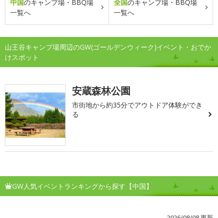
中国
のキャンプ場・BBQ場
全国
のキャンプ場・BBQ場
一覧へ
一覧へ
山王谷キャンプ場周辺のGW(ゴールデンウィーク)イベント・おでか
けスポット
安蔵森林公園
市街地から約35分でアウトドア体験ができ
る
GW人気イベントランキングから探す【中国】
2026/08/08 更新