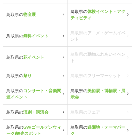
鳥取県の
体験イベント・アク
鳥取県の
物産展
ティビティ
鳥取県の
アニメ・ゲームイベ
鳥取県の
無料イベント
ント
鳥取県の
動物ふれあいイベン
鳥取県の
花イベント
ト
鳥取県の
祭り
鳥取県の
フリーマーケット
鳥取県の
コンサート・音楽関
鳥取県の
美術展・博物展・展
連イベント
示会
鳥取県の
演劇・講演会
鳥取県の
フェア
鳥取県の
GW(ゴールデンウィ
鳥取県の
遊園地・テーマパー
ーク)観光スポット
ク