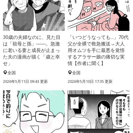
30歳の夫婦なのに、見た目
「いつどうなっても…」70代
は「祖母と孫」――。急激
父が全裸で救急搬送→大人
に老いる妻と成長が止まっ
用オムツを手に最悪を覚悟
た夫の漫画が描く「歳と幸
するアラサー娘の痛切な実
せ」
情【作者に聞く】
全国
全国
2026年5月11日 09:43 更新
2026年5月10日 17:35 更新