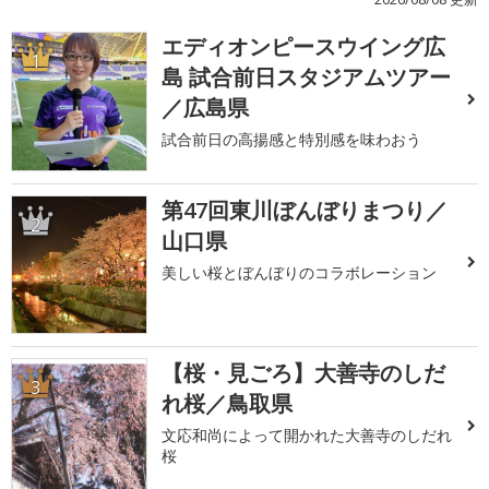
エディオンピースウイング広
1
島 試合前日スタジアムツアー
／広島県
試合前日の高揚感と特別感を味わおう
第47回東川ぼんぼりまつり／
2
山口県
美しい桜とぼんぼりのコラボレーション
【桜・見ごろ】大善寺のしだ
3
れ桜／鳥取県
文応和尚によって開かれた大善寺のしだれ
桜