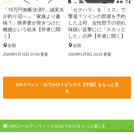
「10万円無断決済!?」誠実夫
「セクハラ」を「ミス」で
が釣り沼へ→「家族より趣
撃退？ツインの部屋を予約
味？」限界妻が突きつけた
した上司、女性部下の切れ
離婚という結末【作者に聞
味鋭い反撃にに「スカッと
く】
した」の声【作者に聞く】
全国
全国
2026年5月10日 07:30 更新
2026年5月9日 20:35 更新
GWイベント・おでかけトピックス【中国】をもっと見
る
GW(ゴールデンウィーク)のおでかけをもっと楽しむ