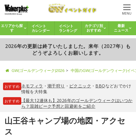
MENU
イベント
イベント
エリアから探
カテゴリ別
最新
カレンダー
ランキング
す
おすすめ
ニュース
2026年の更新は終了いたしました。来年（2027年）も
どうぞよろしくお願いします。
GW(ゴールデンウィーク)2026
中国のGW(ゴールデンウィーク)イ
ネモフィラ
・
潮干狩り
・
ピクニック
・
BBQ
などおでかけ
おすすめ
情報を大特集
【最大12連休も】2026年のゴールデンウィークはいつか
おすすめ
ら？混雑ピーク予想と回避術をご紹介
山王谷キャンプ場の地図・アクセ
ス