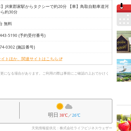
】JR東郡家駅からタクシーで約20分 【車】鳥取自動車道河
から約30分
0台 無料
5443-5190 (予約受付番号)
-74-0302 (施設番号)
サイトほか、関連サイトはこちら
変更になる場合があります。ご利用の際は事前にご確認の上おでかけく
明日
38℃
／
26℃
天気情報提供元：株式会社ライフビジネスウェザー