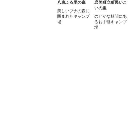
八東ふる里の森
岩美町立町民いこ
いの里
美しいブナの森に
囲まれたキャンプ
のどかな林間にあ
場
るお手軽キャンプ
場