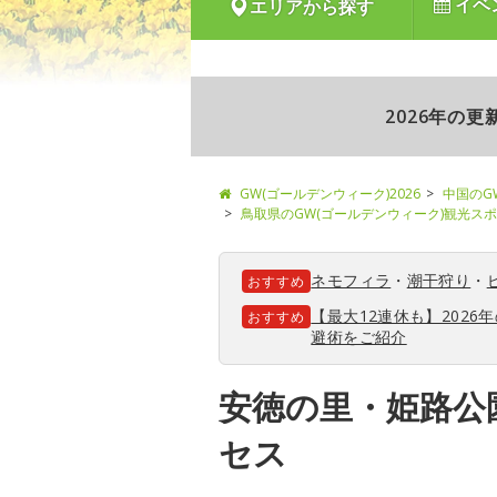
イベ
エリアから探す
2026年の
GW(ゴールデンウィーク)2026
中国のG
鳥取県のGW(ゴールデンウィーク)観光ス
ネモフィラ
・
潮干狩り
・
おすすめ
【最大12連休も】202
おすすめ
避術をご紹介
安徳の里・姫路公
セス