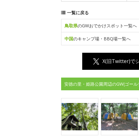
一覧に戻る
鳥取県
のGWおでかけスポット一覧へ
中国
のキャンプ場・BBQ場一覧へ
X(旧Twitter)
安徳の里・姫路公園周辺のGW(ゴール