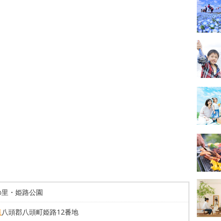
の里・姫路公園
県
八頭郡八頭町姫路12番地