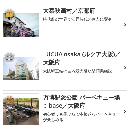
太秦映画村／京都府
1
時代劇の世界で江戸時代の住人に変身
LUCUA osaka (ルクア大阪)／
2
大阪府
大阪駅直結の国内最大級駅型商業施設
万博記念公園 バーベキュー場
3
b-base／大阪府
初心者でも手ぶらで本格的なバーベキュー
が楽しめる