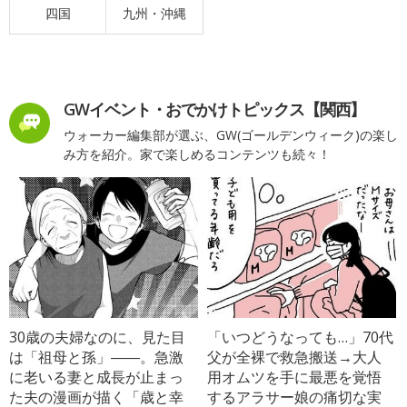
四国
九州・沖縄
GWイベント・おでかけトピックス【関西】
ウォーカー編集部が選ぶ、GW(ゴールデンウィーク)の楽し
み方を紹介。家で楽しめるコンテンツも続々！
30歳の夫婦なのに、見た目
「いつどうなっても…」70代
は「祖母と孫」――。急激
父が全裸で救急搬送→大人
に老いる妻と成長が止まっ
用オムツを手に最悪を覚悟
た夫の漫画が描く「歳と幸
するアラサー娘の痛切な実