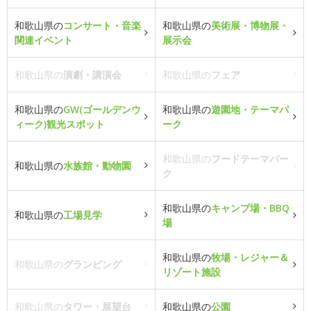
和歌山県の
コンサート・音楽
和歌山県の
美術展・博物展・
関連イベント
展示会
和歌山県の
演劇・講演会
和歌山県の
フェア
和歌山県の
GW(ゴールデンウ
和歌山県の
遊園地・テーマパ
ィーク)観光スポット
ーク
和歌山県の
フードテーマパー
和歌山県の
水族館・動物園
ク
和歌山県の
キャンプ場・BBQ
和歌山県の
工場見学
場
和歌山県の
牧場・レジャー＆
和歌山県の
グランピング
リゾート施設
和歌山県の
タワー・展望台
和歌山県の
公園