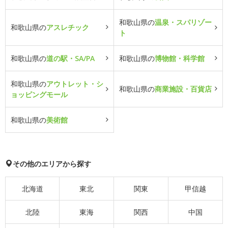
和歌山県の
温泉・スパリゾー
和歌山県の
アスレチック
ト
和歌山県の
道の駅・SA/PA
和歌山県の
博物館・科学館
和歌山県の
アウトレット・シ
和歌山県の
商業施設・百貨店
ョッピングモール
和歌山県の
美術館
その他のエリアから探す
北海道
東北
関東
甲信越
北陸
東海
関西
中国