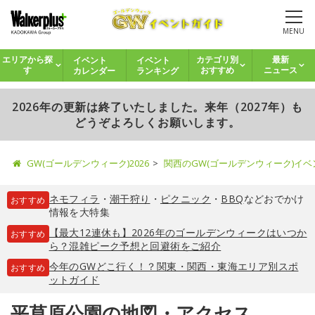
MENU
イベント
イベント
エリアから探
カテゴリ別
最新
カレンダー
ランキング
す
おすすめ
ニュース
2026年の更新は終了いたしました。来年（2027年）も
どうぞよろしくお願いします。
GW(ゴールデンウィーク)2026
関西のGW(ゴールデンウィーク)イ
ネモフィラ
・
潮干狩り
・
ピクニック
・
BBQ
などおでかけ
おすすめ
情報を大特集
【最大12連休も】2026年のゴールデンウィークはいつか
おすすめ
ら？混雑ピーク予想と回避術をご紹介
今年のGWどこ行く！？関東・関西・東海エリア別スポ
おすすめ
ットガイド
平草原公園の地図・アクセス