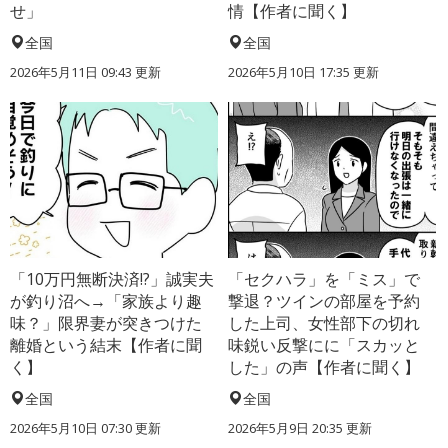
せ」
情【作者に聞く】
全国
全国
2026年5月11日 09:43 更新
2026年5月10日 17:35 更新
「10万円無断決済!?」誠実夫
「セクハラ」を「ミス」で
が釣り沼へ→「家族より趣
撃退？ツインの部屋を予約
味？」限界妻が突きつけた
した上司、女性部下の切れ
離婚という結末【作者に聞
味鋭い反撃にに「スカッと
く】
した」の声【作者に聞く】
全国
全国
2026年5月10日 07:30 更新
2026年5月9日 20:35 更新