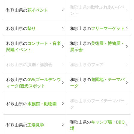
和歌山県の
動物ふれあいイベ
和歌山県の
花イベント
ント
和歌山県の
祭り
和歌山県の
フリーマーケット
和歌山県の
コンサート・音楽
和歌山県の
美術展・博物展・
関連イベント
展示会
和歌山県の
演劇・講演会
和歌山県の
フェア
和歌山県の
GW(ゴールデンウ
和歌山県の
遊園地・テーマパ
ィーク)観光スポット
ーク
和歌山県の
フードテーマパー
和歌山県の
水族館・動物園
ク
和歌山県の
キャンプ場・BBQ
和歌山県の
工場見学
場