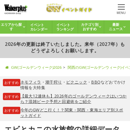
MENU
イベント
イベント
エリアから探
カテゴリ別
最新
カレンダー
ランキング
す
おすすめ
ニュース
2026年の更新は終了いたしました。来年（2027年）も
どうぞよろしくお願いします。
GW(ゴールデンウィーク)2026
関西のGW(ゴールデンウィーク)イ
ネモフィラ
・
潮干狩り
・
ピクニック
・
BBQ
などおでかけ
おすすめ
情報を大特集
【最大12連休も】2026年のゴールデンウィークはいつか
おすすめ
ら？混雑ピーク予想と回避術をご紹介
今年のGWどこ行く！？関東・関西・東海エリア別スポ
おすすめ
ットガイド
エビとカニの水族館の詳細データ