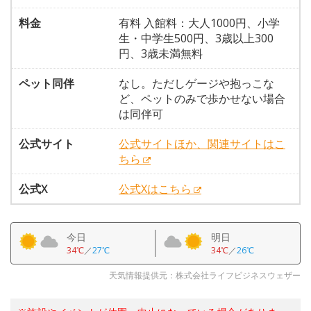
料金
有料 入館料：大人1000円、小学
生・中学生500円、3歳以上300
円、3歳未満無料
ペット同伴
なし。ただしゲージや抱っこな
ど、ペットのみで歩かせない場合
は同伴可
公式サイト
公式サイトほか、関連サイトはこ
ちら
公式X
公式Xはこちら
今日
明日
34℃
／
27℃
34℃
／
26℃
天気情報提供元：株式会社ライフビジネスウェザー