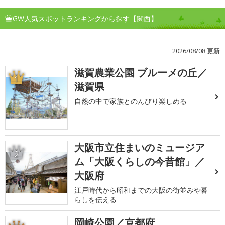
GW人気スポットランキングから探す【関西】
2026/08/08 更新
滋賀農業公園 ブルーメの丘／
1
滋賀県
自然の中で家族とのんびり楽しめる
大阪市立住まいのミュージア
2
ム「大阪くらしの今昔館」／
大阪府
江戸時代から昭和までの大阪の街並みや暮
らしを伝える
岡崎公園／京都府