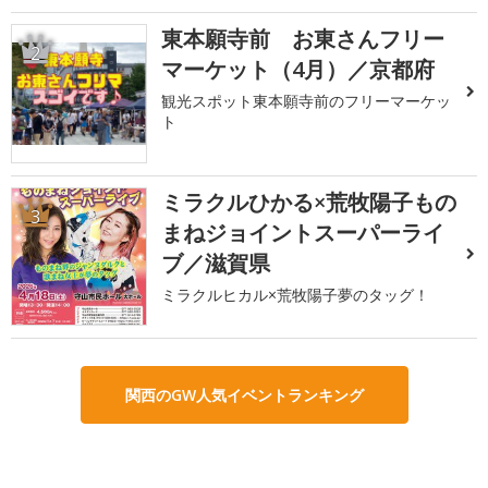
東本願寺前 お東さんフリー
2
マーケット（4月）／京都府
観光スポット東本願寺前のフリーマーケッ
ト
ミラクルひかる×荒牧陽子もの
3
まねジョイントスーパーライ
ブ／滋賀県
ミラクルヒカル×荒牧陽子夢のタッグ！
関西のGW人気イベントランキング