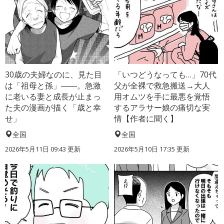
30歳の夫婦なのに、見た目
「いつどうなっても…」70代
は「祖母と孫」――。急激
父が全裸で救急搬送→大人
に老いる妻と成長が止まっ
用オムツを手に最悪を覚悟
た夫の漫画が描く「歳と幸
するアラサー娘の痛切な実
せ」
情【作者に聞く】
全国
全国
2026年5月11日 09:43 更新
2026年5月10日 17:35 更新