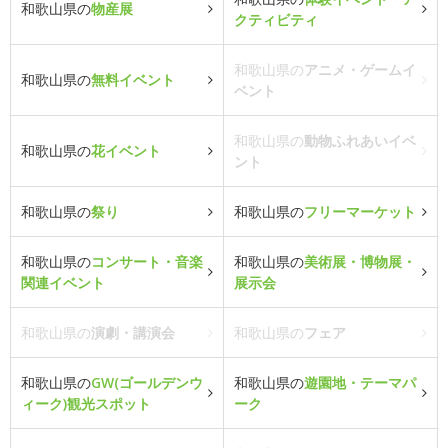
和歌山県の
物産展
クティビティ
和歌山県の
アニメ・ゲームイ
和歌山県の
無料イベント
ベント
和歌山県の
動物ふれあいイベ
和歌山県の
花イベント
ント
和歌山県の
祭り
和歌山県の
フリーマーケット
和歌山県の
コンサート・音楽
和歌山県の
美術展・博物展・
関連イベント
展示会
和歌山県の
演劇・講演会
和歌山県の
フェア
和歌山県の
GW(ゴールデンウ
和歌山県の
遊園地・テーマパ
ィーク)観光スポット
ーク