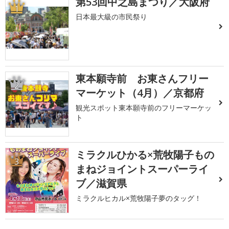
第53回中之島まつり／大阪府
1
日本最大級の市民祭り
東本願寺前 お東さんフリー
2
マーケット（4月）／京都府
観光スポット東本願寺前のフリーマーケッ
ト
ミラクルひかる×荒牧陽子もの
3
まねジョイントスーパーライ
ブ／滋賀県
ミラクルヒカル×荒牧陽子夢のタッグ！