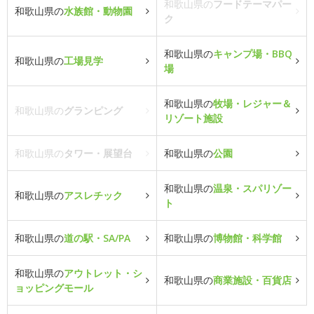
和歌山県の
フードテーマパー
和歌山県の
水族館・動物園
ク
和歌山県の
キャンプ場・BBQ
和歌山県の
工場見学
場
和歌山県の
牧場・レジャー＆
和歌山県の
グランピング
リゾート施設
和歌山県の
タワー・展望台
和歌山県の
公園
和歌山県の
温泉・スパリゾー
和歌山県の
アスレチック
ト
和歌山県の
道の駅・SA/PA
和歌山県の
博物館・科学館
和歌山県の
アウトレット・シ
和歌山県の
商業施設・百貨店
ョッピングモール