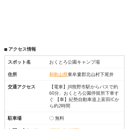
アクセス情報
スポット名
おくとろ公園キャンプ場
住所
和歌山県
東牟婁郡北山村下尾井
交通アクセス
【電車】JR熊野市駅からバスで約
60分、おくとろ公園停留所下車す
ぐ 【車】紀勢自動車道上富田ICか
ら約2時間
駐車場
〇 無料