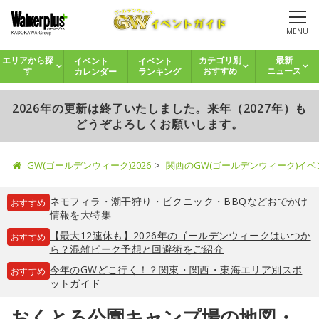
MENU
イベント
イベント
エリアから探
カテゴリ別
最新
カレンダー
ランキング
す
おすすめ
ニュース
2026年の更新は終了いたしました。来年（2027年）も
どうぞよろしくお願いします。
GW(ゴールデンウィーク)2026
関西のGW(ゴールデンウィーク)イ
ネモフィラ
・
潮干狩り
・
ピクニック
・
BBQ
などおでかけ
おすすめ
情報を大特集
【最大12連休も】2026年のゴールデンウィークはいつか
おすすめ
ら？混雑ピーク予想と回避術をご紹介
今年のGWどこ行く！？関東・関西・東海エリア別スポ
おすすめ
ットガイド
おくとろ公園キャンプ場の地図・