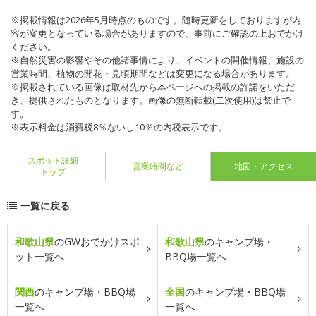
※掲載情報は2026年5月時点のものです。随時更新をしておりますが内
容が変更となっている場合がありますので、事前にご確認の上おでかけ
ください。
※自然災害の影響やその他諸事情により、イベントの開催情報、施設の
営業時間、植物の開花・見頃期間などは変更になる場合があります。
※掲載されている画像は取材先から本ページへの掲載の許諾をいただ
き、提供されたものとなります。画像の無断転載(二次使用)は禁止で
す。
※表示料金は消費税8％ないし10％の内税表示です。
スポット詳細
営業時間など
地図・アクセス
トップ
一覧に戻る
和歌山県
のGWおでかけスポ
和歌山県
のキャンプ場・
ット一覧へ
BBQ場一覧へ
関西
のキャンプ場・BBQ場
全国
のキャンプ場・BBQ場
一覧へ
一覧へ