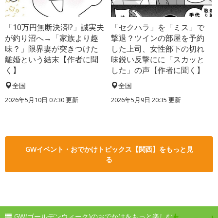
「10万円無断決済!?」誠実夫
「セクハラ」を「ミス」で
が釣り沼へ→「家族より趣
撃退？ツインの部屋を予約
味？」限界妻が突きつけた
した上司、女性部下の切れ
離婚という結末【作者に聞
味鋭い反撃にに「スカッと
く】
した」の声【作者に聞く】
全国
全国
2026年5月10日 07:30 更新
2026年5月9日 20:35 更新
GWイベント・おでかけトピックス【関西】をもっと見
る
GW(ゴールデンウィーク)のおでかけをもっと楽しむ