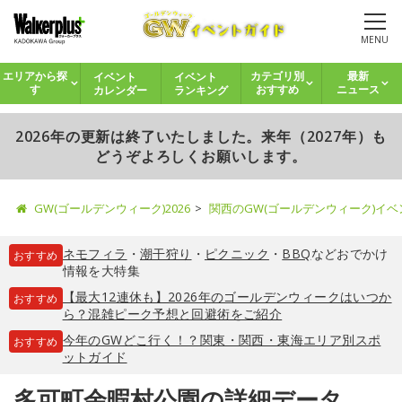
MENU
イベント
イベント
エリアから探
カテゴリ別
最新
カレンダー
ランキング
す
おすすめ
ニュース
2026年の更新は終了いたしました。来年（2027年）も
どうぞよろしくお願いします。
GW(ゴールデンウィーク)2026
関西のGW(ゴールデンウィーク)イ
ネモフィラ
・
潮干狩り
・
ピクニック
・
BBQ
などおでかけ
おすすめ
情報を大特集
【最大12連休も】2026年のゴールデンウィークはいつか
おすすめ
ら？混雑ピーク予想と回避術をご紹介
今年のGWどこ行く！？関東・関西・東海エリア別スポ
おすすめ
ットガイド
多可町余暇村公園の詳細データ