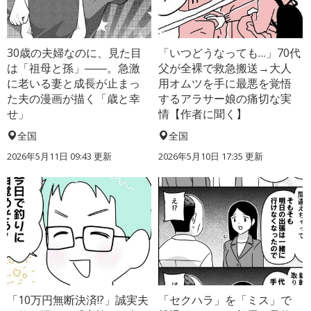
30歳の夫婦なのに、見た目
「いつどうなっても…」70代
は「祖母と孫」――。急激
父が全裸で救急搬送→大人
に老いる妻と成長が止まっ
用オムツを手に最悪を覚悟
た夫の漫画が描く「歳と幸
するアラサー娘の痛切な実
せ」
情【作者に聞く】
全国
全国
2026年5月11日 09:43 更新
2026年5月10日 17:35 更新
「10万円無断決済!?」誠実夫
「セクハラ」を「ミス」で