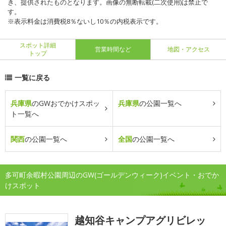
き、提供されたものとなります。画像の無断転載(二次使用)は禁止で
す。
※表示料金は消費税8％ないし10％の内税表示です。
スポット詳細
営業時間など
地図・アクセス
トップ
一覧に戻る
兵庫県
のGWおでかけスポッ
兵庫県
の公園一覧へ
ト一覧へ
関西
の公園一覧へ
全国
の公園一覧へ
多可町余暇村公園周辺のGW(ゴールデンウィーク)イベント・おでか
けスポット
越知谷キャンプアグリビレッ