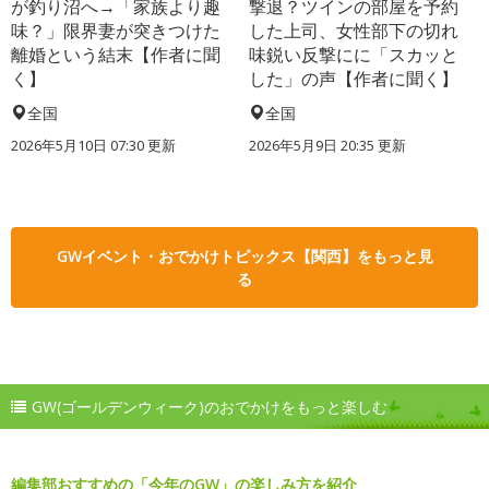
が釣り沼へ→「家族より趣
撃退？ツインの部屋を予約
味？」限界妻が突きつけた
した上司、女性部下の切れ
離婚という結末【作者に聞
味鋭い反撃にに「スカッと
く】
した」の声【作者に聞く】
全国
全国
2026年5月10日 07:30 更新
2026年5月9日 20:35 更新
GWイベント・おでかけトピックス【関西】をもっと見
る
GW(ゴールデンウィーク)のおでかけをもっと楽しむ
編集部おすすめの「今年のGW」の楽しみ方を紹介