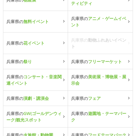
ティビティ
兵庫県の
アニメ・ゲームイベ
兵庫県の
無料イベント
ント
兵庫県の
動物ふれあいイベン
兵庫県の
花イベント
ト
兵庫県の
祭り
兵庫県の
フリーマーケット
兵庫県の
コンサート・音楽関
兵庫県の
美術展・博物展・展
連イベント
示会
兵庫県の
演劇・講演会
兵庫県の
フェア
兵庫県の
GW(ゴールデンウィ
兵庫県の
遊園地・テーマパー
ーク)観光スポット
ク
兵庫県の
水族館・動物園
兵庫県の
フードテーマパーク