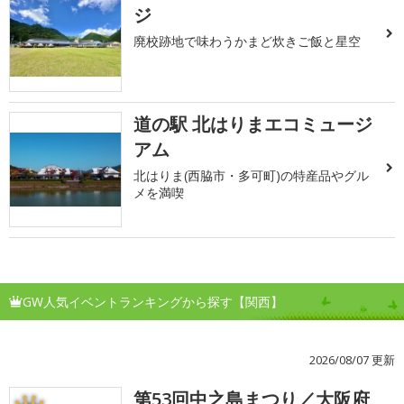
ジ
廃校跡地で味わうかまど炊きご飯と星空
道の駅 北はりまエコミュージ
アム
北はりま(西脇市・多可町)の特産品やグル
メを満喫
GW人気イベントランキングから探す【関西】
2026/08/07 更新
第53回中之島まつり／大阪府