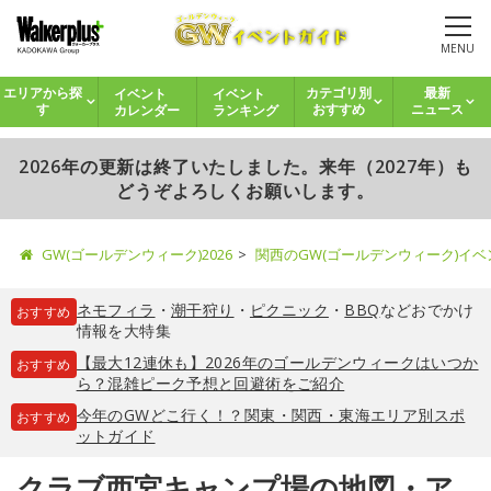
MENU
イベント
イベント
エリアから探
カテゴリ別
最新
カレンダー
ランキング
す
おすすめ
ニュース
2026年の更新は終了いたしました。来年（2027年）も
どうぞよろしくお願いします。
GW(ゴールデンウィーク)2026
関西のGW(ゴールデンウィーク)イ
ネモフィラ
・
潮干狩り
・
ピクニック
・
BBQ
などおでかけ
おすすめ
情報を大特集
【最大12連休も】2026年のゴールデンウィークはいつか
おすすめ
ら？混雑ピーク予想と回避術をご紹介
今年のGWどこ行く！？関東・関西・東海エリア別スポ
おすすめ
ットガイド
クラブ西宮キャンプ場の地図・ア