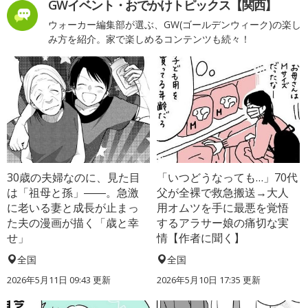
GWイベント・おでかけトピックス【関西】
ウォーカー編集部が選ぶ、GW(ゴールデンウィーク)の楽し
み方を紹介。家で楽しめるコンテンツも続々！
30歳の夫婦なのに、見た目
「いつどうなっても…」70代
は「祖母と孫」――。急激
父が全裸で救急搬送→大人
に老いる妻と成長が止まっ
用オムツを手に最悪を覚悟
た夫の漫画が描く「歳と幸
するアラサー娘の痛切な実
せ」
情【作者に聞く】
全国
全国
2026年5月11日 09:43 更新
2026年5月10日 17:35 更新