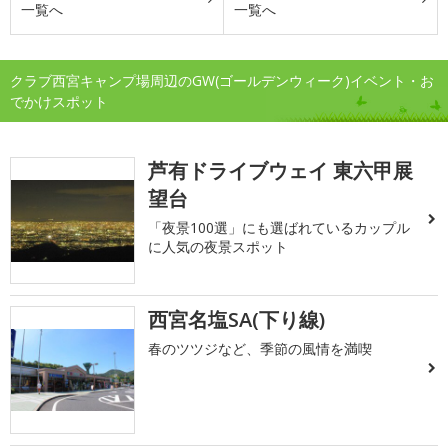
一覧へ
一覧へ
クラブ西宮キャンプ場周辺のGW(ゴールデンウィーク)イベント・お
でかけスポット
芦有ドライブウェイ 東六甲展
望台
「夜景100選」にも選ばれているカップル
に人気の夜景スポット
西宮名塩SA(下り線)
春のツツジなど、季節の風情を満喫