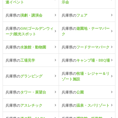
連イベント
示会
兵庫県の
演劇・講演会
兵庫県の
フェア
兵庫県の
GW(ゴールデンウィ
兵庫県の
遊園地・テーマパー
ーク)観光スポット
ク
兵庫県の
水族館・動物園
兵庫県の
フードテーマパーク
兵庫県の
工場見学
兵庫県の
キャンプ場・BBQ場
兵庫県の
牧場・レジャー＆リ
兵庫県の
グランピング
ゾート施設
兵庫県の
タワー・展望台
兵庫県の
公園
兵庫県の
アスレチック
兵庫県の
温泉・スパリゾート