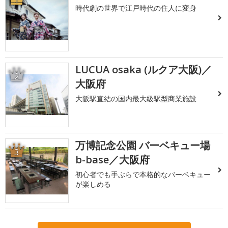
1
時代劇の世界で江戸時代の住人に変身
LUCUA osaka (ルクア大阪)／
2
大阪府
大阪駅直結の国内最大級駅型商業施設
万博記念公園 バーベキュー場
3
b-base／大阪府
初心者でも手ぶらで本格的なバーベキュー
が楽しめる