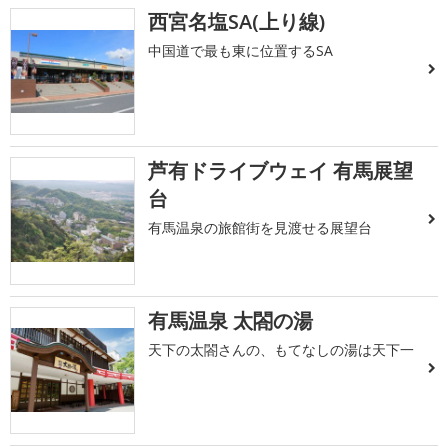
西宮名塩SA(上り線)
中国道で最も東に位置するSA
芦有ドライブウェイ 有馬展望
台
有馬温泉の旅館街を見渡せる展望台
有馬温泉 太閤の湯
天下の太閤さんの、もてなしの湯は天下一