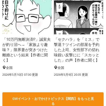
「10万円無断決済!?」誠実夫
「セクハラ」を「ミス」で
が釣り沼へ→「家族より趣
撃退？ツインの部屋を予約
味？」限界妻が突きつけた
した上司、女性部下の切れ
離婚という結末【作者に聞
味鋭い反撃にに「スカッと
く】
した」の声【作者に聞く】
全国
全国
2026年5月10日 07:30 更新
2026年5月9日 20:35 更新
GWイベント・おでかけトピックス【関西】をもっと見
る