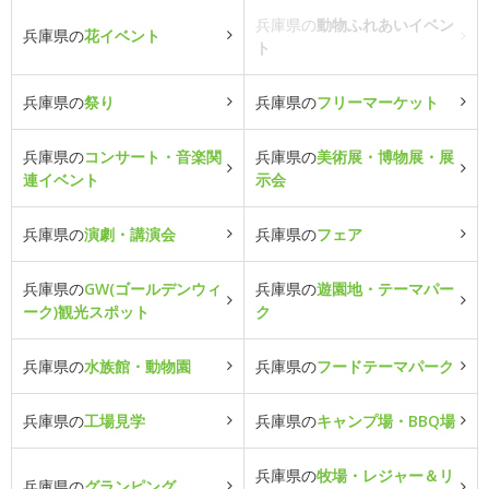
兵庫県の
動物ふれあいイベン
兵庫県の
花イベント
ト
兵庫県の
祭り
兵庫県の
フリーマーケット
兵庫県の
コンサート・音楽関
兵庫県の
美術展・博物展・展
連イベント
示会
兵庫県の
演劇・講演会
兵庫県の
フェア
兵庫県の
GW(ゴールデンウィ
兵庫県の
遊園地・テーマパー
ーク)観光スポット
ク
兵庫県の
水族館・動物園
兵庫県の
フードテーマパーク
兵庫県の
工場見学
兵庫県の
キャンプ場・BBQ場
兵庫県の
牧場・レジャー＆リ
兵庫県の
グランピング