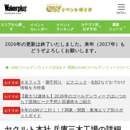
MENU
イベント
イベント
エリアから探
カテゴリ別
最新
カレンダー
ランキング
す
おすすめ
ニュース
2026年の更新は終了いたしました。来年（2027年）も
どうぞよろしくお願いします。
GW(ゴールデンウィーク)2026
関西のGW(ゴールデンウィーク)イ
ネモフィラ
・
潮干狩り
・
ピクニック
・
BBQ
などおでかけ
おすすめ
情報を大特集
【最大12連休も】2026年のゴールデンウィークはいつか
おすすめ
ら？混雑ピーク予想と回避術をご紹介
今年のGWどこ行く！？関東・関西・東海エリア別スポ
おすすめ
ットガイド
ヤクルト本社 兵庫三木工場の詳細