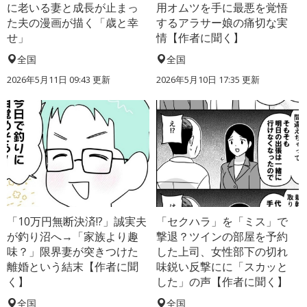
に老いる妻と成長が止まっ
用オムツを手に最悪を覚悟
た夫の漫画が描く「歳と幸
するアラサー娘の痛切な実
せ」
情【作者に聞く】
全国
全国
2026年5月11日 09:43 更新
2026年5月10日 17:35 更新
「10万円無断決済!?」誠実夫
「セクハラ」を「ミス」で
が釣り沼へ→「家族より趣
撃退？ツインの部屋を予約
味？」限界妻が突きつけた
した上司、女性部下の切れ
離婚という結末【作者に聞
味鋭い反撃にに「スカッと
く】
した」の声【作者に聞く】
全国
全国