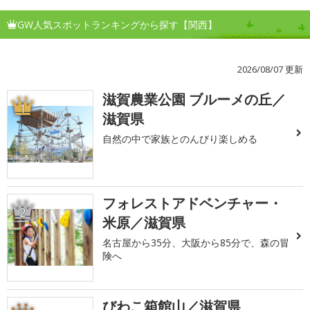
GW人気スポットランキングから探す【関西】
2026/08/07 更新
滋賀農業公園 ブルーメの丘／
1
滋賀県
自然の中で家族とのんびり楽しめる
フォレストアドベンチャー・
2
米原／滋賀県
名古屋から35分、大阪から85分で、森の冒
険へ
びわこ箱館山／滋賀県