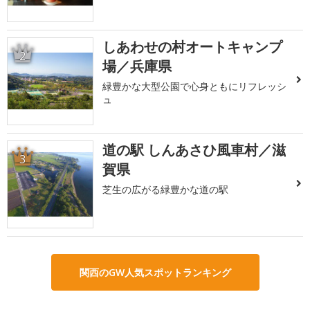
しあわせの村オートキャンプ
2
場／兵庫県
緑豊かな大型公園で心身ともにリフレッシ
ュ
道の駅 しんあさひ風車村／滋
3
賀県
芝生の広がる緑豊かな道の駅
関西のGW人気スポットランキング