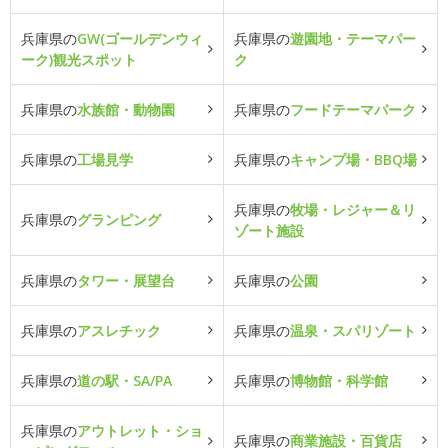
兵庫県の
GW(ゴールデンウィ
兵庫県の
遊園地・テーマパー
ーク)観光スポット
ク
兵庫県の
水族館・動物園
兵庫県の
フードテーマパーク
兵庫県の
工場見学
兵庫県の
キャンプ場・BBQ場
兵庫県の
牧場・レジャー＆リ
兵庫県の
グランピング
ゾート施設
兵庫県の
タワー・展望台
兵庫県の
公園
兵庫県の
アスレチック
兵庫県の
温泉・スパリゾート
兵庫県の
道の駅・SA/PA
兵庫県の
博物館・科学館
兵庫県の
アウトレット・ショ
兵庫県の
商業施設・百貨店