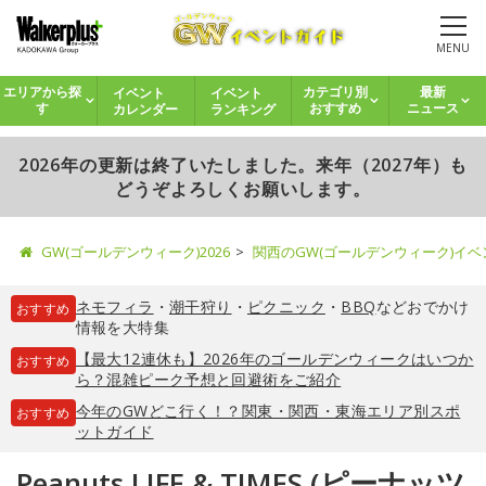
MENU
イベント
イベント
エリアから探
カテゴリ別
最新
カレンダー
ランキング
す
おすすめ
ニュース
2026年の更新は終了いたしました。来年（2027年）も
どうぞよろしくお願いします。
GW(ゴールデンウィーク)2026
関西のGW(ゴールデンウィーク)イ
ネモフィラ
・
潮干狩り
・
ピクニック
・
BBQ
などおでかけ
おすすめ
情報を大特集
【最大12連休も】2026年のゴールデンウィークはいつか
おすすめ
ら？混雑ピーク予想と回避術をご紹介
今年のGWどこ行く！？関東・関西・東海エリア別スポ
おすすめ
ットガイド
Peanuts LIFE & TIMES (ピーナッツ