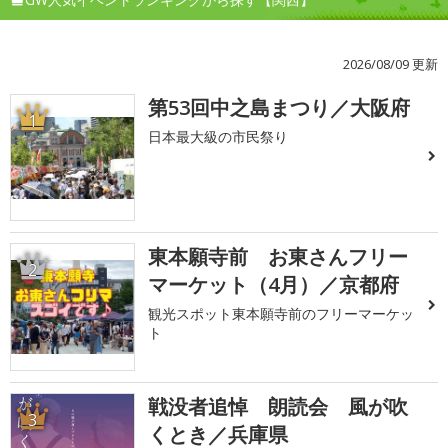
2026/08/09 更新
第53回中之島まつり／大阪府
1
日本最大級の市民祭り
東本願寺前 お東さんフリー
2
マーケット（4月）／京都府
観光スポット東本願寺前のフリーマーケッ
ト
戦没者追悼 朗読会 風が吹
3
くとき／兵庫県