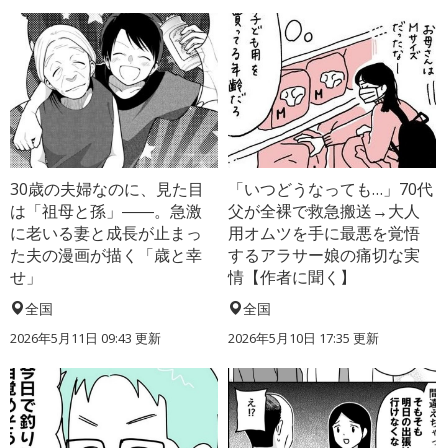
30歳の夫婦なのに、見た目
「いつどうなっても…」70代
は「祖母と孫」――。急激
父が全裸で救急搬送→大人
に老いる妻と成長が止まっ
用オムツを手に最悪を覚悟
た夫の漫画が描く「歳と幸
するアラサー娘の痛切な実
せ」
情【作者に聞く】
全国
全国
2026年5月11日 09:43 更新
2026年5月10日 17:35 更新