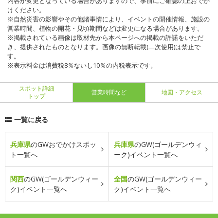
内容が変更となっている場合がありますので、事前にご確認の上おでか
けください。
※自然災害の影響やその他諸事情により、イベントの開催情報、施設の
営業時間、植物の開花・見頃期間などは変更になる場合があります。
※掲載されている画像は取材先から本ページへの掲載の許諾をいただ
き、提供されたものとなります。画像の無断転載(二次使用)は禁止で
す。
※表示料金は消費税8％ないし10％の内税表示です。
スポット詳細
営業時間など
地図・アクセス
トップ
一覧に戻る
兵庫県
のGWおでかけスポッ
兵庫県
のGW(ゴールデンウィ
ト一覧へ
ーク)イベント一覧へ
関西
のGW(ゴールデンウィー
全国
のGW(ゴールデンウィー
ク)イベント一覧へ
ク)イベント一覧へ