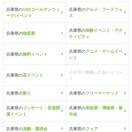
兵庫県の
GW(ゴールデンウィ
兵庫県の
グルメ・フードフェ
ーク)イベント
ス
兵庫県の
体験イベント・アク
兵庫県の
物産展
ティビティ
兵庫県の
アニメ・ゲームイベ
兵庫県の
無料イベント
ント
兵庫県の
動物ふれあいイベン
兵庫県の
花イベント
ト
兵庫県の
祭り
兵庫県の
フリーマーケット
兵庫県の
コンサート・音楽関
兵庫県の
美術展・博物展・展
連イベント
示会
兵庫県の
演劇・講演会
兵庫県の
フェア