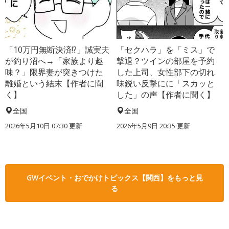
「10万円無断決済!?」誠実夫
「セクハラ」を「ミス」で
が釣り沼へ→「家族より趣
撃退？ツインの部屋を予約
味？」限界妻が突きつけた
した上司、女性部下の切れ
離婚という結末【作者に聞
味鋭い反撃にに「スカッと
く】
した」の声【作者に聞く】
全国
全国
2026年5月10日 07:30 更新
2026年5月9日 20:35 更新
GWイベント・おでかけトピックス【関西】をもっと見
る