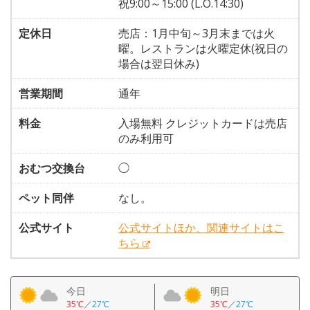
祝9:00～15:00 (L.O.14:30)
定休日
売店：1月中旬～3月末までは火
曜。レストランは火曜定休(祝日の
場合は翌日休み)
営業期間
通年
料金
入場無料 クレジットカードは売店
のみ利用可
おむつ交換台
◯
ペット同伴
なし。
公式サイト
公式サイトほか、関連サイトはこ
ちら
今日
明日
35℃
／
27℃
35℃
／
27℃