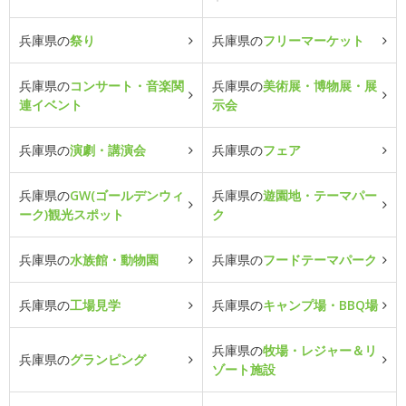
兵庫県の
祭り
兵庫県の
フリーマーケット
兵庫県の
コンサート・音楽関
兵庫県の
美術展・博物展・展
連イベント
示会
兵庫県の
演劇・講演会
兵庫県の
フェア
兵庫県の
GW(ゴールデンウィ
兵庫県の
遊園地・テーマパー
ーク)観光スポット
ク
兵庫県の
水族館・動物園
兵庫県の
フードテーマパーク
兵庫県の
工場見学
兵庫県の
キャンプ場・BBQ場
兵庫県の
牧場・レジャー＆リ
兵庫県の
グランピング
ゾート施設