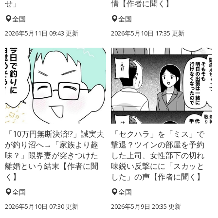
せ」
情【作者に聞く】
全国
全国
2026年5月11日 09:43 更新
2026年5月10日 17:35 更新
「10万円無断決済!?」誠実夫
「セクハラ」を「ミス」で
が釣り沼へ→「家族より趣
撃退？ツインの部屋を予約
味？」限界妻が突きつけた
した上司、女性部下の切れ
離婚という結末【作者に聞
味鋭い反撃にに「スカッと
く】
した」の声【作者に聞く】
全国
全国
2026年5月10日 07:30 更新
2026年5月9日 20:35 更新