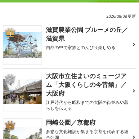
2026/08/08 更新
滋賀農業公園 ブルーメの丘／
1
滋賀県
自然の中で家族とのんびり楽しめる
大阪市立住まいのミュージア
2
ム「大阪くらしの今昔館」／
大阪府
江戸時代から昭和までの大阪の街並みや暮
らしを伝える
岡崎公園／京都府
3
多彩な文化施設が集まる京都を代表する総
合公園