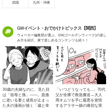
四国
九州・沖縄
GWイベント・おでかけトピックス【関西】
ウォーカー編集部が選ぶ、GW(ゴールデンウィーク)の楽し
み方を紹介。家で楽しめるコンテンツも続々！
30歳の夫婦なのに、見た目
「いつどうなっても…」70代
は「祖母と孫」――。急激
父が全裸で救急搬送→大人
に老いる妻と成長が止まっ
用オムツを手に最悪を覚悟
た夫の漫画が描く「歳と幸
するアラサー娘の痛切な実