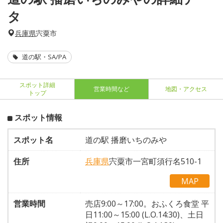
タ
兵庫県
宍粟市
道の駅・SA/PA
スポット詳細
営業時間など
地図・アクセス
トップ
スポット情報
スポット名
道の駅 播磨いちのみや
住所
兵庫県
宍粟市一宮町須行名510-1
MAP
営業時間
売店9:00～17:00。おふくろ食堂 平
日11:00～15:00 (L.O.14:30)、土日