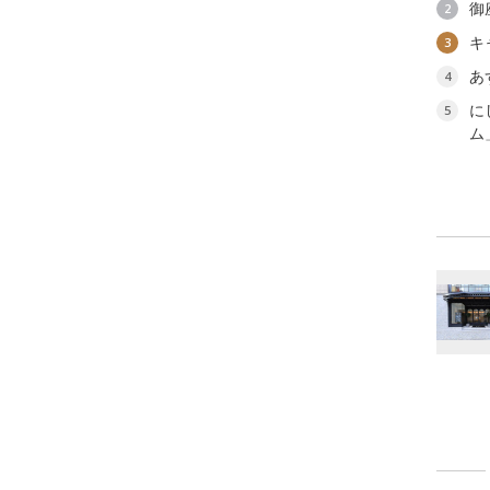
御
2
キ
3
あ
4
に
5
ム