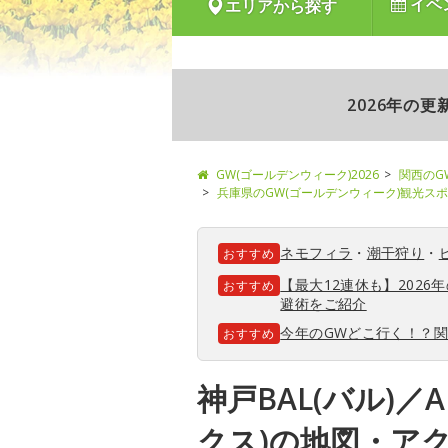
イベ
エリアから探す
2026年の
GW(ゴールデンウィーク)2026
関西のG
兵庫県のGW(ゴールデンウィーク)観光ス
ネモフィラ
・
潮干狩り
・
おすすめ
【最大12連休も】202
おすすめ
避術をご紹介
今年のGWどこ行く！？
おすすめ
神戸BAL(バル)／
クス)の地図・ア