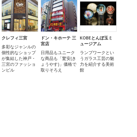
クレフィ三宮
ドン・キホーテ 三
KOBEとんぼ玉ミ
宮店
ュージアム
多彩なジャンルの
個性的なショップ
日用品もユニーク
ランプワークとい
が集結した神戸・
な商品も「驚安(き
うガラス工芸の魅
三宮のファッショ
ょうやす)」価格で
力を紹介する美術
ンビル
取りそろえ
館