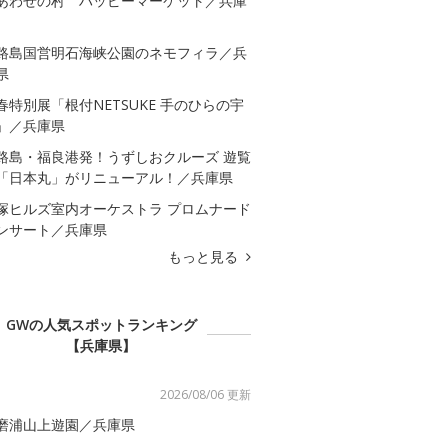
あわせの村 ハッピーマーケット／兵庫
路島国営明石海峡公園のネモフィラ／兵
県
春特別展「根付NETSUKE 手のひらの宇
」／兵庫県
路島・福良港発！うずしおクルーズ 遊覧
「日本丸」がリニューアル！／兵庫県
塚ヒルズ室内オーケストラ プロムナード
ンサート／兵庫県
もっと見る
GWの人気スポットランキング
【兵庫県】
2026/08/06 更新
磨浦山上遊園／兵庫県