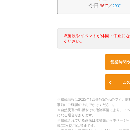
今日
36℃
／
29℃
※施設やイベントが休園・中止に
ください。
営業時間
こ
※掲載情報は2025年12月時点のものです
事前にご確認の上おでかけください。
※自然災害の影響やその他諸事情により、イ
になる場合があります。
※掲載されている画像は取材先から本ページ
載(二次使用)は禁止です。