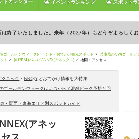
ントカレンダー
イベントランキング
スポットラ
更新は終了いたしました。来年（2027年）もどうぞよろしく
W(ゴールデンウィーク)イベント・おでかけ観光スポット
兵庫県のGW(ゴールデ
ポット
神戸BAL(バル)／ANNEX(アネックス)
地図・アクセス
ピクニック
・
BBQ
などおでかけ情報を大特集
6年のゴールデンウィークはいつから？混雑ピーク予想と回
関東・関西・東海エリア別スポットガイド
ANNEX(アネッ
クセス