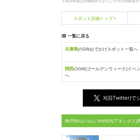
※表示料金は消費税8％ないし10％の内税表示
スポット詳細
トップ
一覧に戻る
兵庫県
のGWおでかけスポット一覧へ
関西
のGW(ゴールデンウィーク)イベ
へ
X(旧Twitter)
神戸BAL(バル)／ANNEX(アネック