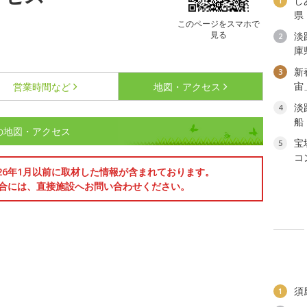
し
1
県
このページをスマホで
見る
淡
2
庫
新
3
宙
営業時間など
地図・アクセス
淡
4
船
)の地図・アクセス
宝
5
コ
026年1月以前に取材した情報が含まれております。
合には、直接施設へお問い合わせください。
須
1