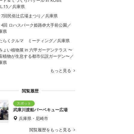
ート＆てづくりバザール in KOBE
OL.15／兵庫県
17回民俗辻広場まつり／兵庫県
14回 ロハスパーク姫路@大手前公園／
庫県
たらくクルマ ミーティング／兵庫県
みょい植物展 in 六甲ガーデンテラス 〜
宙植物が生息する都市伝説ガーデン〜／
庫県
もっと見る
閲覧履歴
武庫川渡船バーベキュー広場
兵庫県・尼崎市
閲覧履歴をもっと見る