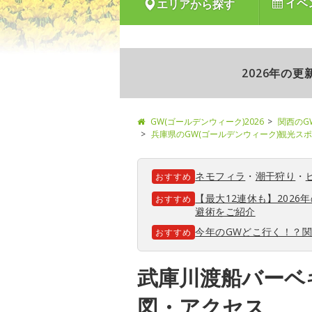
イベ
エリアから探す
2026年の
GW(ゴールデンウィーク)2026
関西のG
兵庫県のGW(ゴールデンウィーク)観光ス
ネモフィラ
・
潮干狩り
・
おすすめ
【最大12連休も】202
おすすめ
避術をご紹介
今年のGWどこ行く！？
おすすめ
武庫川渡船バーベ
図・アクセス