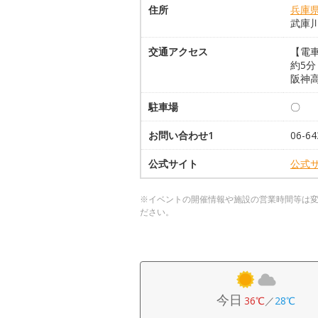
住所
兵庫
武庫
交通アクセス
【電
約5分
阪神
駐車場
〇
お問い合わせ1
06-64
公式サイト
公式
※イベントの開催情報や施設の営業時間等は
ださい。
今日
36℃
／
28℃