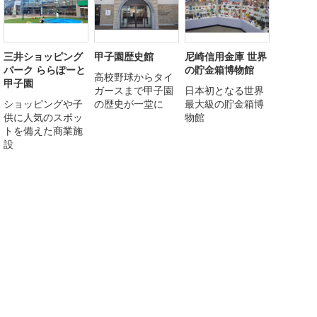
三井ショッピング
甲子園歴史館
尼崎信用金庫 世界
パーク ららぽーと
の貯金箱博物館
高校野球からタイ
甲子園
ガースまで甲子園
日本初となる世界
ショッピングや子
の歴史が一堂に
最大級の貯金箱博
供に人気のスポッ
物館
トを備えた商業施
設