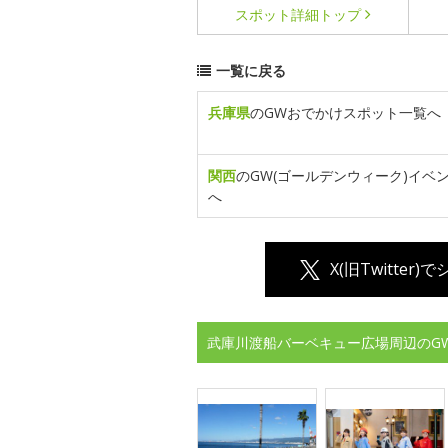
スポット詳細
トップ
一覧に戻る
兵庫県
のGWおでかけスポット一覧へ
関西
のGW(ゴールデンウィーク)イベ
へ
X(旧Twitter)
武庫川渡船バーベキュー広場周辺のG